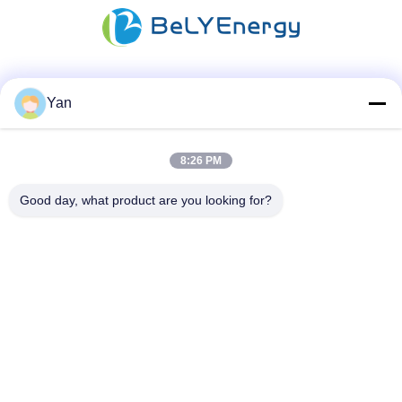
Les réseaux sociaux
Yan
8:26 PM
Contactez rapidement
Good day, what product are you looking for?
Téléphone :
86-20-82038494
Email
sales@szbely.com
Adresse :
4/F, bâtiment n° 1, parc industriel HuaWei KeGu, ville de
Dalingshan, Dongguan, Guangdong, Chine. C.P. : 523000