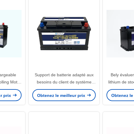
argeable
Support de batterie adapté aux
Bely évaluen
olling Motor
besoins du client de système
lithium de st
2V 50AH
d'Ion Storage Battery Home
12V 12
r prix
Obtenez le meilleur prix
Obtenez le 
Solar de lithium de 12V 120Ah