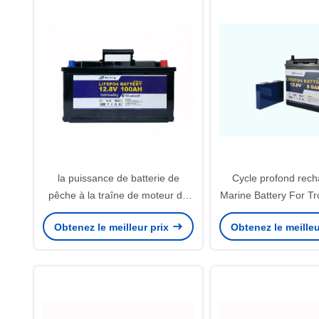
la puissance de batterie de
Cycle profond rech
pêche à la traîne de moteur de
Marine Battery For Tr
lithium de 12V 100Ah usine la
de 4S1P 640WH 1
Obtenez le meilleur prix
Obtenez le meilleu
caravane et la batterie de
camping