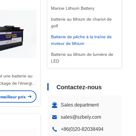
Marine Lithium Battery
batterie au lithium de chariot de
golf
Batterie de pêche à la traîne de
moteur de lithium
Batterie au lithium de lumière de
LED
Batterie de phosphate de fer de
t une batterie au
lithium
ockage de l'énergie
Contactez-nous
Batterie au lithium de télécom
0Ah 1536Wh
meilleur prix
Sales department
sales@szbely.com
+86(0)20-82038494