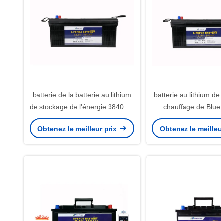
batterie de la batterie au lithium
batterie au lithium de
de stockage de l'énergie 3840Wh
chauffage de Blue
12V 300ah Lifepo4
batterie au lithium 
Obtenez le meilleur prix
Obtenez le meilleu
de l'énergie de 1