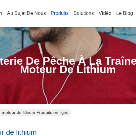
n
Au Sujet De Nous
Produits
Solutions
Vidéo
Le Blog
terie De Pêche À La Traîn
Moteur De Lithium
e moteur de lithium Produits en ligne
r de lithium