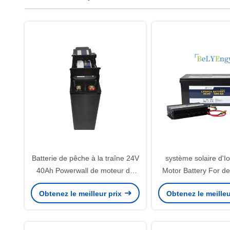
Batterie de pêche à la traîne 24V
système solaire d'Io
40Ah Powerwall de moteur de
Motor Battery For de
lithium de Bely pour le système
24V 200A
Obtenez le meilleur prix
Obtenez le meilleu
de secours