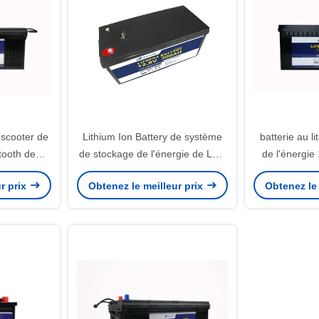
 scooter de
Lithium Ion Battery de système
batterie au l
tooth de
de stockage de l'énergie de LED
de l'énergi
de stockage
LiFePO4 12V 300Ah
Lifepo4 pour
r prix
Obtenez le meilleur prix
Obtenez le 
2V 200Ah