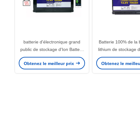
batterie d'électronique grand
Batterie 100% de la 
public de stockage d'Ion Battery
lithium de stockage d
For Home Power de lithium de
de DOD 1280Wh 1
Obtenez le meilleur prix
Obtenez le meilleu
12V 100Ah
LiFePO4