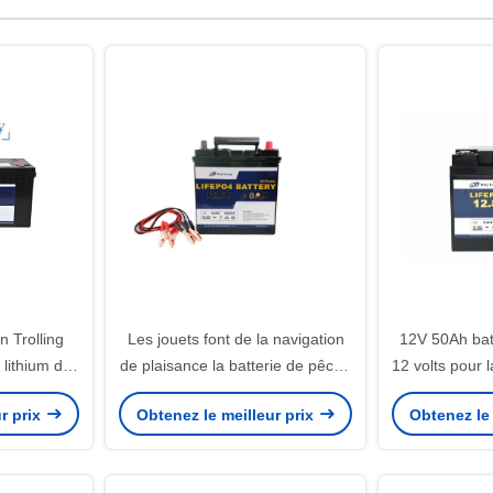
n Trolling
Les jouets font de la navigation
12V 50Ah batt
 lithium de
de plaisance la batterie de pêche
12 volts pour 
H
à la traîne Lifepo4 12V 50Ah de
à la traîne 
r prix
Obtenez le meilleur prix
Obtenez le 
moteur de lithium médical
Bluetoo