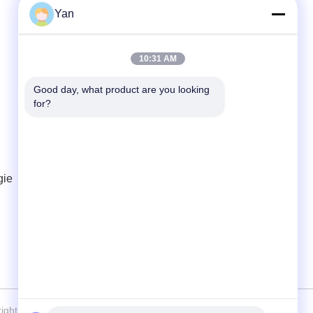
Yan
Contactez rapidement
10:31 AM
Téléphone :
86-20-82038494
Good day, what product are you looking 
for?
Email
sales@szbely.com
Adresse :
4/F, bâtiment n° 1, parc industriel HuaWei
gie
KeGu, ville de Dalingshan, Dongguan,
Guangdong, Chine. C.P. : 523000
right 2021-2026 Shenzhen Bely Energy Technology Co., Ltd. .