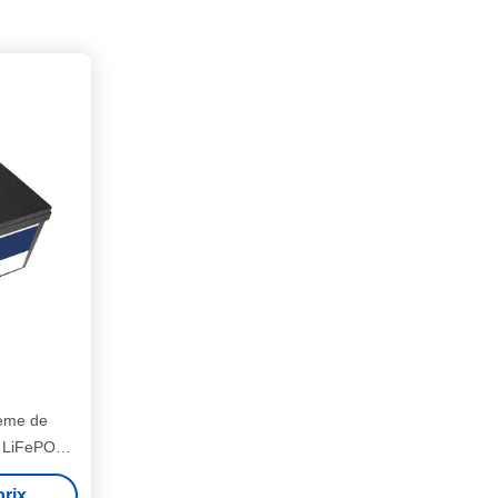
tème de
D LiFePO4
prix