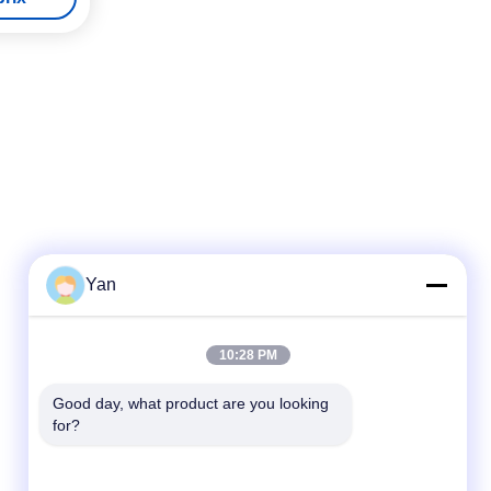
Yan
Contactez rapidement
10:28 PM
Téléphone :
86-20-82038494
Good day, what product are you looking 
for?
Email
sales@szbely.com