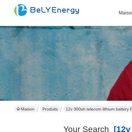
Maiso
Maison
Produits
12v 300ah telecom lithium battery F
Your Search
[12v 