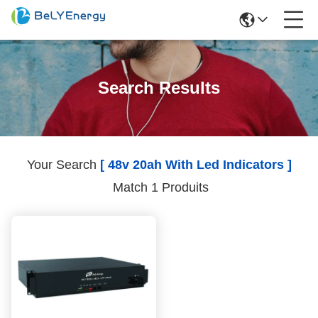
Search Results
Your Search
[ 48v 20ah With Led Indicators ]
Match 1 Produits