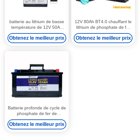
batterie au lithium de basse
12V 80Ah BT4.0 chauffant le
température de 12V 50Ah
lithium de phosphate de fer
BT4.0 pour des loisirs
de Marine Lithium Battery
Obtenez le meilleur prix
Obtenez le meilleur prix
médicaux
Camping Car
Batterie profonde de cycle de
phosphate de fer de
BatteryLithium de loisirs de
Obtenez le meilleur prix
lithium de BT4.0 120Ah 12V