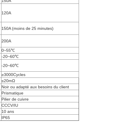
150A
120A
150A (moins de 25 minutes)
200A
0~55℃
-20~60℃
-20~60℃
≥3000Cycles
≤20mΩ
Noir ou adapté aux besoins du client
Prismatique
Pilier de cuivre
CCCV/IU
10 ans
IP65