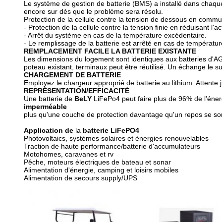
Le système de gestion de batterie (BMS) a installé dans chaqu
encore sur dès que le problème sera résolu.
Protection de la cellule contre la tension de dessous en commut
- Protection de la cellule contre la tension finie en réduisant
- Arrêt du système en cas de la température excédentaire.
- Le remplissage de la batterie est arrêté en cas de températu
REMPLACEMENT FACILE LA BATTERIE EXISTANTE
Les dimensions du logement sont identiques aux batteries d'A
poteau existant, terminaux peut être réutilisé. Un échange le 
CHARGEMENT DE BATTERIE
Employez le chargeur approprié de batterie au lithium. Attente 
REPRÉSENTATION/EFFICACITÉ
Une batterie de
BeLY
LiFePo4 peut faire plus de 96% de
l'
éner
imperméable
plus qu'une couche de protection davantage qu'un repos se so
Application de
la
batterie LiFePO4
Photovoltaics, systèmes solaires et énergies renouvelables
Traction de haute performance/batterie d'accumulateurs
Motohomes, caravanes et rv
Pêche, moteurs électriques de bateau et sonar
Alimentation d'énergie, camping et loisirs mobiles
Alimentation de secours supply/UPS