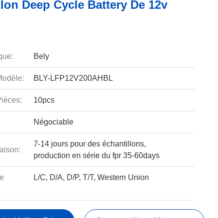
 Ion Deep Cycle Battery De 12v
que:
Bely
odèle:
BLY-LFP12V200AHBL
ièces:
10pcs
Négociable
7-14 jours pour des échantillons,
aison:
production en série du fpr 35-60days
e
L/C, D/A, D/P, T/T, Western Union