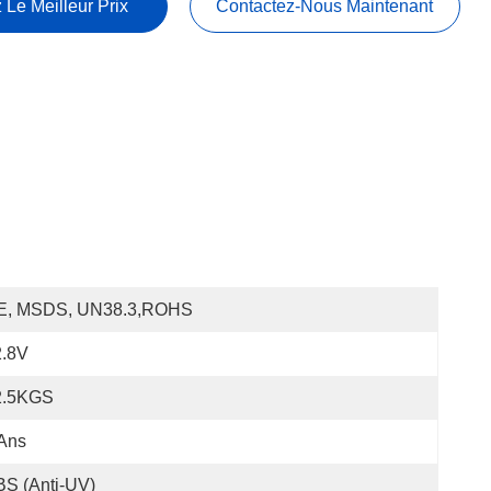
 Le Meilleur Prix
Contactez-Nous Maintenant
E, MSDS, UN38.3,ROHS
2.8V
2.5KGS
Ans
S (anti-UV)