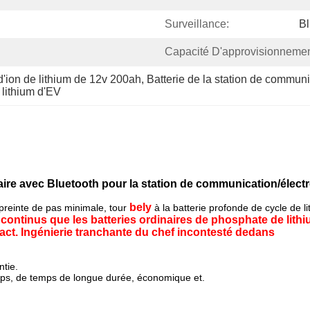
Surveillance:
Bl
Capacité D'approvisionnemen
d'ion de lithium de 12v 200ah
, 
Batterie de la station de commu
 lithium d'EV
laire avec Bluetooth pour la station de communication/élec
bely
einte de pas minimale, tour
à
la
batterie profonde de cycle de l
continus que les batteries ordinaires de phosphate de lithiu
ct. Ingénierie tranchante du chef incontesté dedans
tie.
mps, de temps de longue durée, économique et.