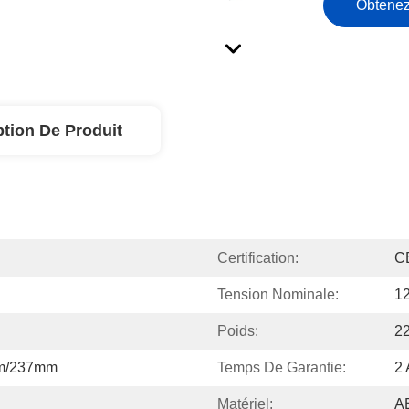
Obtenez
ption De Produit
Certification:
C
Tension Nominale:
1
Poids:
2
m/237mm
Temps De Garantie:
2 
Matériel:
AB