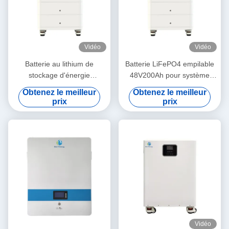
Vidéo
Vidéo
Batterie au lithium de
Batterie LiFePO4 empilable
stockage d'énergie
48V200Ah pour système
48V200Ah pour système
d'énergie solaire avec
Obtenez le meilleur
Obtenez le meilleur
solaire avec communication
communication RS485/CAN
prix
prix
RS485/CAN et indicateurs
et indicateurs LCD
LCD
Vidéo