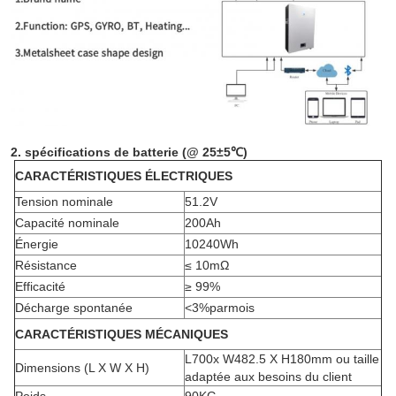
2.
spécifications de
batterie
(@ 25±5℃)
CARACTÉRISTIQUES ÉLECTRIQUES
Tension nominale
51.2V
Capacité nominale
200Ah
Énergie
10240Wh
Résistance
≤ 10mΩ
Efficacité
≥ 99%
Décharge spontanée
<
3%parmois
CARACTÉRISTIQUES MÉCANIQUES
L700x W482.5 X H180mm ou taille
Dimensions (L X W X H)
adaptée aux besoins du client