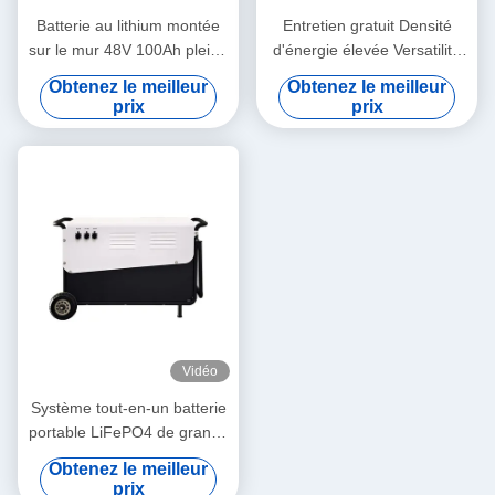
Batterie au lithium montée
Entretien gratuit Densité
sur le mur 48V 100Ah pleine
d'énergie élevée Versatilité
capacité long cycle pour le
tout en un stockage
Obtenez le meilleur
Obtenez le meilleur
stockage d'énergie
d'énergie pour la maison
prix
prix
Vidéo
Système tout-en-un batterie
portable LiFePO4 de grande
capacité pour le stockage
Obtenez le meilleur
d'énergie domestique
prix