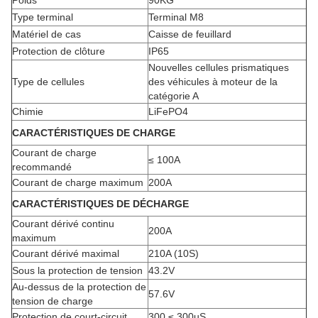
Poids
90KG
Type terminal
Terminal M8
Matériel de cas
Caisse de feuillard
Protection de clôture
IP65
Nouvelles cellules prismatiques
Type de cellules
des véhicules à moteur de la
catégorie A
Chimie
LiFePO4
CARACTÉRISTIQUES DE CHARGE
Courant de charge
≤ 100A
recommandé
Courant de charge maximum
200A
CARACTÉRISTIQUES DE DÉCHARGE
Courant dérivé continu
200A
maximum
Courant dérivé maximal
210A (10S)
Sous la protection de tension
43.2V
Au-dessus de la protection de
57.6V
tension de charge
Protection de court-circuit
300 ≤ 300uS