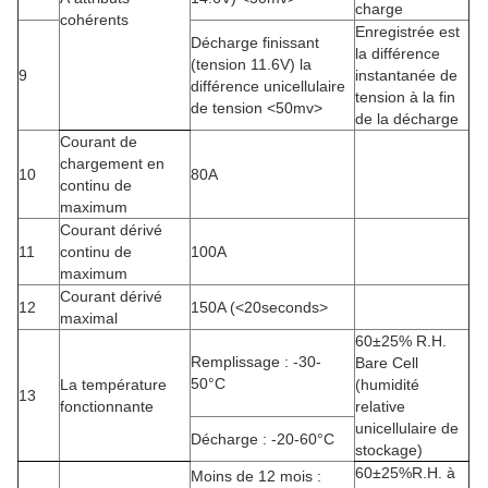
charge
cohérents
Enregistrée est
Décharge finissant
la différence
(tension 11.6V) la
9
instantanée de
différence unicellulaire
tension à la fin
de tension
<50mv>
de la décharge
Courant de
chargement en
10
80A
continu de
maximum
Courant dérivé
11
continu de
100A
maximum
Courant dérivé
12
150A (
<20seconds>
maximal
60±25% R.H.
Remplissage : -30-
Bare Cell
50°C
La température
(humidité
13
fonctionnante
relative
unicellulaire de
Décharge : -20-60°C
stockage)
60±25%R.H. à
Moins de 12 mois
: