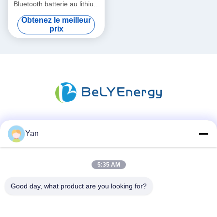
Bluetooth batterie au lithium
IP65 Protection du boîtier
Obtenez le meilleur
512Wh
prix
Les réseaux sociaux
Yan
5:35 AM
Contactez rapidement
Good day, what product are you looking for?
Téléphone :
86-20-82038494