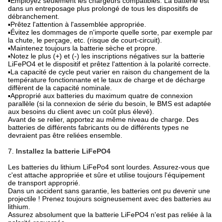
▪Employez seulement les chargeurs compatibles. La batterie est
dans un entreposage plus prolongé de tous les dispositifs de
débranchement.
▪Prêtez l'attention à l'assemblée appropriée.
▪Évitez les dommages de n'importe quelle sorte, par exemple par
la chute, le perçage, etc. (risque de court-circuit).
▪Maintenez toujours la batterie sèche et propre.
▪Notez le plus (+) et (-) les inscriptions négatives sur la batterie
LiFePO4 et le dispositif et prêtez l'attention à la polarité correcte.
▪La capacité de cycle peut varier en raison du changement de la
température fonctionnante et le taux de charge et de décharge
diffèrent de la capacité nominale.
▪Approprié aux batteries du maximum quatre de connexion
parallèle (si la connexion de série du besoin, le BMS est adaptée
aux besoins du client avec un coût plus élevé).
Avant de se relier, apportez au même niveau de charge. Des
batteries de différents fabricants ou de différents types ne
devraient pas être reliées ensemble.
7.
Installez la batterie LiFePO4
Les batteries du lithium LiFePo4 sont lourdes. Assurez-vous que
c'est attache appropriée et sûre et utilise toujours l'équipement
de transport approprié.
Dans un accident sans garantie, les batteries ont pu devenir une
projectile ! Prenez toujours soigneusement avec des batteries au
lithium.
Assurez absolument que la batterie LiFePO4 n'est pas reliée à la