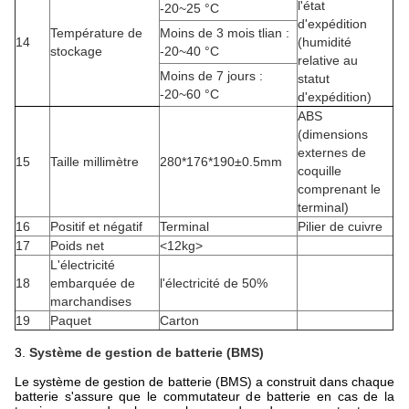
l'état
-20~25 °C
d'expédition
Température de
Moins de 3 mois tlian
:
14
(humidité
stockage
-20~40 °C
relative au
Moins de 7 jours
:
statut
-20~60 °C
d'expédition)
ABS
(dimensions
externes de
15
Taille millimètre
280*176*190±0.5mm
coquille
comprenant le
terminal)
16
Positif et négatif
Terminal
Pilier de cuivre
17
Poids net
<12kg>
L'électricité
18
embarquée de
l'électricité de 50%
marchandises
19
Paquet
Carton
3.
Système de gestion de batterie (BMS)
Le système de gestion de batterie (BMS) a construit dans chaque
batterie s'assure que le commutateur de batterie en cas de la