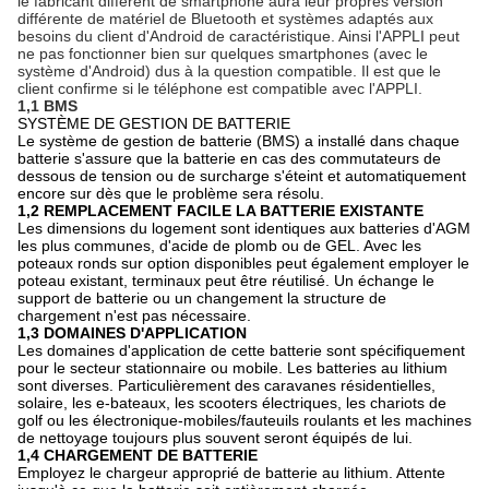
le fabricant différent de smartphone aura leur propres version
différente de matériel de Bluetooth et systèmes adaptés aux
besoins du client d'Android de caractéristique. Ainsi l'APPLI peut
ne pas fonctionner bien sur quelques smartphones (avec le
système d'Android) dus à
la
question compatible. Il est que le
client confirme si le téléphone est compatible avec l'APPLI.
1,1 BMS
SYSTÈME DE GESTION DE BATTERIE
Le système de gestion de batterie (BMS) a installé dans chaque
batterie s'assure que la batterie en cas des commutateurs de
dessous de tension ou de surcharge s'éteint et automatiquement
encore sur dès que le problème sera résolu.
1,2 REMPLACEMENT FACILE LA BATTERIE EXISTANTE
Les dimensions du logement sont identiques aux batteries d'AGM
les plus communes, d'acide de plomb ou de GEL. Avec les
poteaux ronds sur option disponibles peut également employer le
poteau existant, terminaux peut être réutilisé. Un échange le
support de batterie ou un changement la structure de
chargement n'est pas nécessaire.
1,3 DOMAINES D'APPLICATION
Les domaines d'application de cette batterie sont spécifiquement
pour le secteur stationnaire ou mobile. Les batteries au lithium
sont diverses. Particulièrement des caravanes résidentielles,
solaire, les e-bateaux, les scooters électriques, les chariots de
golf ou les électronique-mobiles/fauteuils roulants et les machines
de nettoyage toujours plus souvent seront équipés de lui.
1,4 CHARGEMENT DE BATTERIE
Employez le chargeur approprié de batterie au lithium. Attente