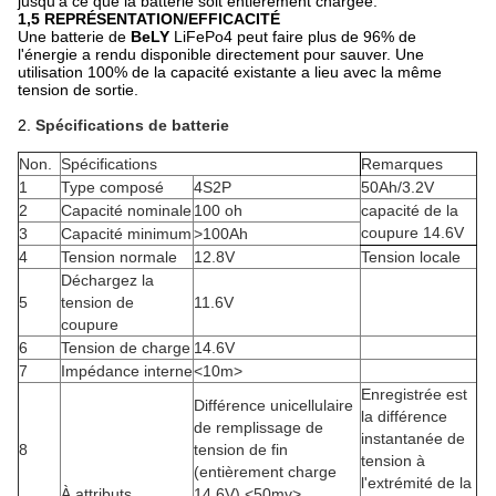
jusqu'à ce que la batterie soit entièrement chargée.
1,5 REPRÉSENTATION/EFFICACITÉ
Une batterie de
BeLY
LiFePo4 peut faire plus de 96% de
l'énergie a rendu disponible directement pour sauver. Une
utilisation 100% de la capacité existante a lieu avec la même
tension de sortie.
2.
Spécifications de batterie
Non.
Spécifications
Remarques
1
Type composé
4S2P
50Ah/3.2V
2
Capacité nominale
100 oh
capacité de la
coupure 14.6V
3
Capacité minimum
>100Ah
4
Tension normale
12.8V
Tension locale
Déchargez la
5
tension de
11.6V
coupure
6
Tension de charge
14.6V
7
Impédance interne
<10m>
Enregistrée est
Différence unicellulaire
la différence
de remplissage de
instantanée de
8
tension de fin
tension à
(entièrement charge
l'extrémité de la
À attributs
14.6V)
<50mv>