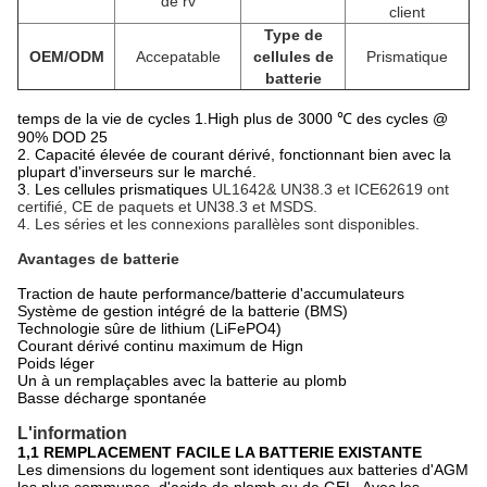
de rv
client
Type de
OEM/ODM
Accepatable
cellules de
Prismatique
batterie
temps
de
la
vie de cycles
1.High plus de 3000 ℃ des cycles @
90% DOD 25
2. Capacité élevée de courant dérivé, fonctionnant bien avec la
plupart d'inverseurs sur le marché.
3. Les cellules prismatiques
UL1642& UN38.3 et ICE62619 ont
certifié, CE de paquets et UN38.3 et MSDS.
4. Les séries et les connexions parallèles sont disponibles.
Avantages de batterie
Traction de haute performance/batterie d'accumulateurs
Système de gestion intégré de la batterie (BMS)
Technologie sûre de lithium (LiFePO4)
Courant dérivé continu maximum de Hign
Poids léger
Un à un remplaçables avec la batterie au plomb
Basse décharge spontanée
L'information
1,1 REMPLACEMENT FACILE LA BATTERIE EXISTANTE
Les dimensions du logement sont identiques aux batteries d'AGM