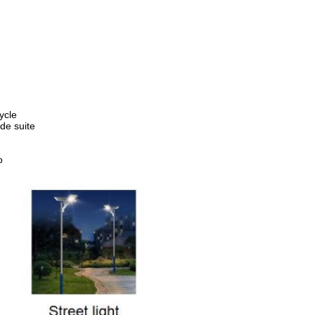
cycle
de suite
o