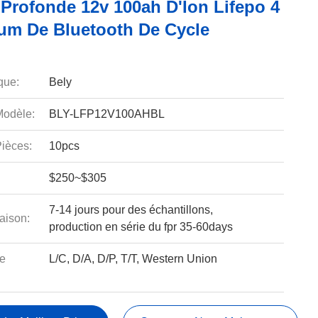
 Profonde 12v 100ah D'Ion Lifepo 4
ium De Bluetooth De Cycle
que:
Bely
odèle:
BLY-LFP12V100AHBL
ièces:
10pcs
$250~$305
7-14 jours pour des échantillons,
aison:
production en série du fpr 35-60days
e
L/C, D/A, D/P, T/T, Western Union