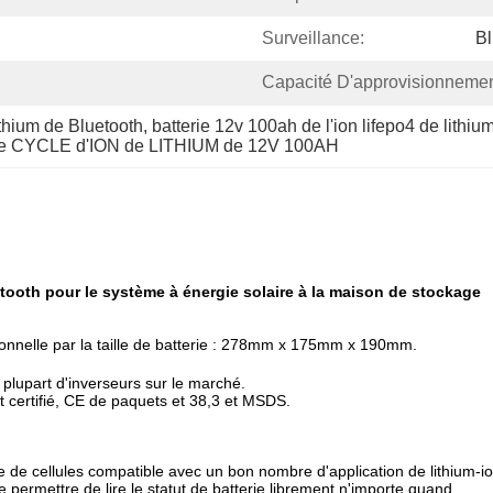
Surveillance:
Bl
Capacité D'approvisionnemen
lithium de Bluetooth
, 
batterie 12v 100ah de l'ion lifepo4 de lithiu
CYCLE d'ION de LITHIUM de 12V 100AH
tooth pour le système à énergie solaire à la maison de stockage
nnelle par la taille de batterie :
278mm x 175mm x 190mm.
 plupart d'inverseurs sur le marché.
 certifié, CE de paquets et 38,3 et MSDS.
 de cellules compatible avec un bon nombre d'application de lithium-io
 permettre de lire le statut de batterie librement n'importe quand.