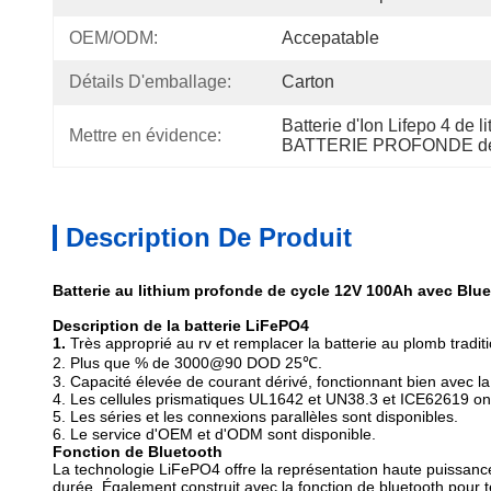
OEM/ODM:
Accepatable
Détails D'emballage:
Carton
Batterie d'Ion Lifepo 4 de 
Mettre en évidence:
BATTERIE PROFONDE de 
Description De Produit
Batterie au lithium profonde de cycle 12V 100Ah avec Blue
Description de la batterie LiFePO4
1.
Très approprié au rv et remplacer la batterie au plomb traditio
2.
Plus que % de 3000@90 DOD 25℃.
3. Capacité élevée de courant dérivé, fonctionnant bien avec la
4. Les cellules prismatiques UL1642 et UN38.3 et ICE62619 ont
5. Les séries et les connexions parallèles sont disponibles.
6. Le service d'OEM et d'ODM sont disponible.
Fonction de Bluetooth
La technologie LiFePO4 offre la représentation haute puissance
durée. Également construit avec la fonction de bluetooth pour te