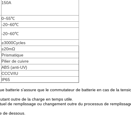
150A
0~55℃
-20~60℃
-20~60℃
≥3000Cycles
≤20mΩ
Prismatique
Pilier de cuivre
ABS (anti-UV)
CCCV/IU
IP65
ue batterie s'assure que le commutateur de batterie en cas de la ten
utant outre de la charge en temps utile.
 l'actuel de remplissage ou changement outre du processus de remplissag
re de dessous.