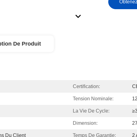
Obtenez
ption De Produit
Certification:
C
Tension Nominale:
1
La Vie De Cycle:
≥
Dimension:
2
s Du Client
Temps De Garantie:
2 