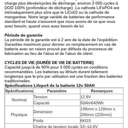
charge plus élevée/cycles de décharge, environ 3 000 cycles à
DOD 100% (profondeur de décharge). La cathode LiFePO4 est
intrinsèquement plus sûre que le LiCo02 ou la cathode de
manganèse. Notre large variété de batteries de performance
standard et haute s'assurent que nous avons de ce que vous
avez besoin, quand vous avez besoin de lui.
Période de garantie
La période de la garantie est à 2 ans de la date de l'expédition.
Garanties maximum pour donner un remplacement en cas de
batterie avec en raison prouvé par défauts du processus de
fabrication au lieu de l'abus et de l'abus de client.
CYCLES DE VIE (DURÉE DE VIE DE BATTERIE)
Capacité jusqu'à de 90% pour 3 000 cycles en conditions
recommandées. Les batteries au lithium durent tellement
longtemps que le prix par utilisation est une fraction des batteries
traditionnelles.
Spécifications Lifepo4 de la batterie 12v 50AH
Spécifications
Paramètre
Remarques
Tension
12.8V
Nominal
Capacité
50Ah/640Wh
198mm x 128mm x
Dimension
Physique
200mm (220mm)
Poids
6KGS
Chaîne de tension locale
10~14.6V