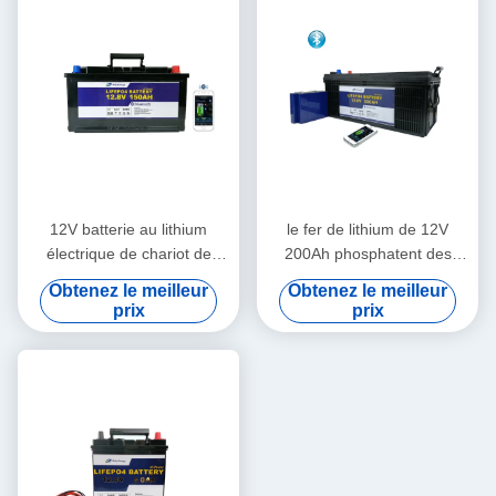
12V batterie au lithium
le fer de lithium de 12V
électrique de chariot de
200Ah phosphatent des
poussée de golf d'heure de
batteries de chariot à golf de
Obtenez le meilleur
Obtenez le meilleur
150 ampères pour le bateau
lithium de batterie de rv
prix
prix
de réfugié