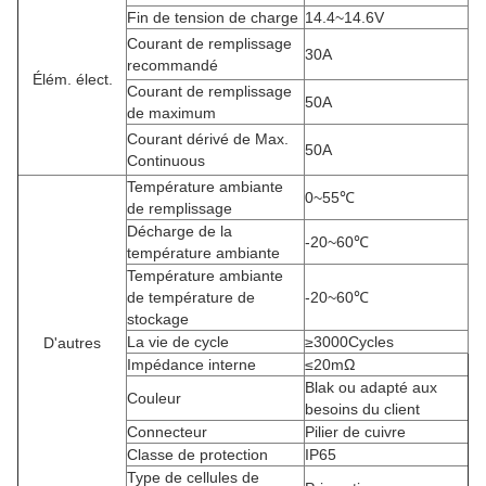
Fin de tension de charge
14.4~14.6V
Courant de remplissage
30A
recommandé
Élém. élect.
Courant de remplissage
50A
de maximum
Courant dérivé de Max.
50A
Continuous
Température ambiante
0~55℃
de remplissage
Décharge de la
-20~60℃
température ambiante
Température ambiante
de température de
-20~60℃
stockage
La vie de cycle
≥3000Cycles
D'autres
Impédance interne
≤20mΩ
Blak ou adapté aux
Couleur
besoins du client
Connecteur
Pilier de cuivre
Classe de protection
IP65
Type de cellules de