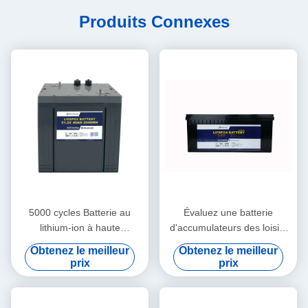
Produits Connexes
5000 cycles Batterie au
Évaluez une batterie
lithium-ion à haute
d'accumulateurs des loisirs
puissance à charge rapide
EV 12v de batterie au lithium
Obtenez le meilleur
Obtenez le meilleur
48V40Ah Pour chariot de
de chariot de golf 300Ah
prix
prix
golf