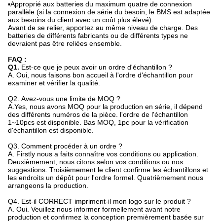
▪Approprié aux batteries du maximum quatre de connexion
parallèle (si la connexion de série du besoin, le BMS est adaptée
aux besoins du client avec un coût plus élevé).
Avant de se relier, apportez au même niveau de charge. Des
batteries de différents fabricants ou de différents types ne
devraient pas être reliées ensemble.
FAQ :
Q1.
Est-ce que je peux avoir un ordre d'échantillon ?
A. Oui, nous faisons bon accueil à l'ordre d'échantillon pour
examiner et vérifier la qualité.
Q2.
Avez-vous une limite de MOQ ?
A.Yes, nous avons MOQ pour la production en série, il dépend
des différents numéros de la pièce. l'ordre de l'échantillon
1~10pcs est disponible. Bas MOQ, 1pc pour la vérification
d'échantillon est disponible.
Q3. Comment procéder à un ordre ?
A. Firstly nous a faits connaître vos conditions ou application.
Deuxièmement, nous citons selon vos conditions ou nos
suggestions. Troisièmement le client confirme les échantillons et
les endroits un dépôt pour l'ordre formel. Quatrièmement nous
arrangeons la production.
Q4.
Est-il CORRECT impriment-il mon logo sur le produit ?
A. Oui. Veuillez nous informer formellement avant notre
production et confirmez la conception premièrement basée sur