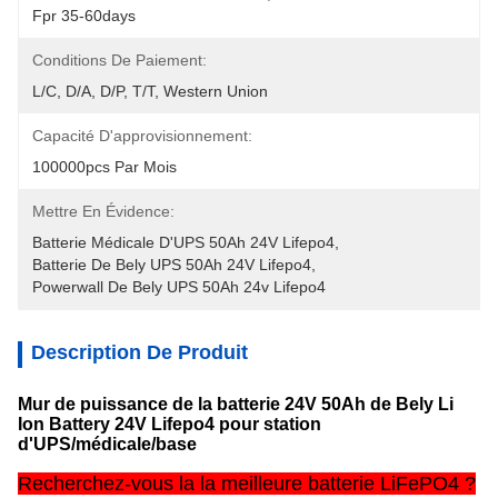
Fpr 35-60days
Conditions De Paiement:
L/C, D/A, D/P, T/T, Western Union
Capacité D'approvisionnement:
100000pcs Par Mois
Mettre En Évidence:
Batterie Médicale D'UPS 50Ah 24V Lifepo4
, 
Batterie De Bely UPS 50Ah 24V Lifepo4
, 
Powerwall De Bely UPS 50Ah 24v Lifepo4
Description De Produit
Mur de puissance de la batterie 24V 50Ah de Bely Li
Ion Battery 24V Lifepo4 pour station
d'UPS/médicale/base
Recherchez-vous la la meilleure batterie LiFePO4 ?