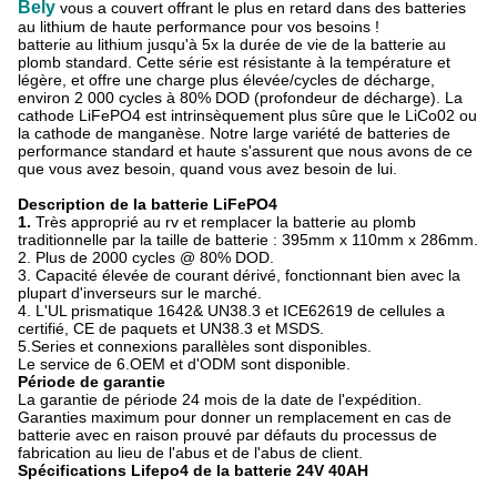
Bely
vous a couvert offrant le plus en retard dans des batteries
au lithium de haute performance pour vos besoins !
batterie au lithium jusqu'à 5x la durée de vie de la batterie au
plomb standard. Cette série est résistante à la température et
légère, et offre une charge plus élevée/cycles de décharge,
environ 2 000 cycles à 80% DOD (profondeur de décharge). La
cathode LiFePO4 est intrinsèquement plus sûre que le LiCo02 ou
la cathode de manganèse. Notre large variété de batteries de
performance standard et haute s'assurent que nous avons de ce
que vous avez besoin, quand vous avez besoin de lui.
Description de la batterie LiFePO4
1.
Très approprié au rv et remplacer la batterie au plomb
traditionnelle par la taille de batterie : 395mm x 110mm x 286mm.
2. Plus de 2000 cycles @ 80% DOD.
3. Capacité élevée de courant dérivé, fonctionnant bien avec la
plupart d'inverseurs sur le marché.
4. L'UL prismatique 1642& UN38.3 et ICE62619 de cellules a
certifié, CE de paquets et UN38.3 et MSDS.
5.Series et connexions parallèles sont disponibles.
Le service de 6.OEM et d'ODM sont disponible.
Période de garantie
La garantie de période 24 mois de la date de l'expédition.
Garanties maximum pour donner un remplacement en cas de
batterie avec en raison prouvé par défauts du processus de
fabrication au lieu de l'abus et de l'abus de client.
Spécifications Lifepo4 de la batterie 24V 40AH