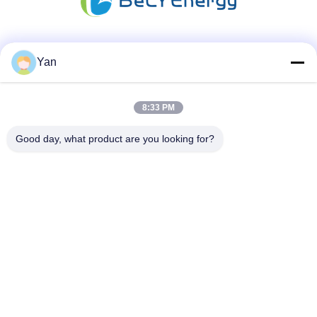
Les réseaux sociaux
Yan
8:33 PM
Contactez rapidement
Good day, what product are you looking for?
Téléphone :
86-20-82038494
Email
sales@szbely.com
Adresse :
4/F, bâtiment n° 1, parc industriel HuaWei KeGu, ville de
Dalingshan, Dongguan, Guangdong, Chine. C.P. : 523000