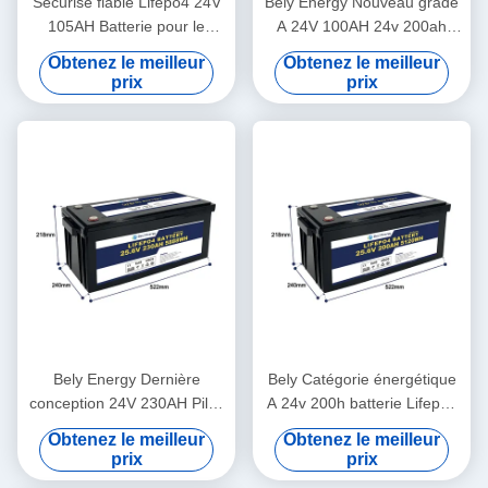
Sécurisé fiable Lifepo4 24V
Bely Energy Nouveau grade
105AH Batterie pour le
A 24V 100AH 24v 200ah
stockage de l'énergie
viepo4 batterie pour
Obtenez le meilleur
Obtenez le meilleur
Système d'énergie solaire
alimentation de camion
prix
prix
Marine
Bely Energy Dernière
Bely Catégorie énergétique
conception 24V 230AH Piles
A 24v 200h batterie Lifepo4
Bms Pour le scooter médical
Rv batterie solaire Lifepo4
Obtenez le meilleur
Obtenez le meilleur
yacht
Marine cycle profond
prix
prix