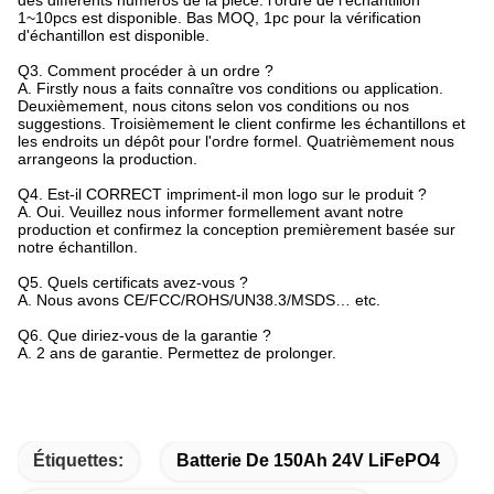
des différents numéros de la pièce. l'ordre de l'échantillon
1~10pcs est disponible. Bas MOQ, 1pc pour la vérification
d'échantillon est disponible.
Q3. Comment procéder à un ordre ?
A. Firstly nous a faits connaître vos conditions ou application.
Deuxièmement, nous citons selon vos conditions ou nos
suggestions. Troisièmement le client confirme les échantillons et
les endroits un dépôt pour l'ordre formel. Quatrièmement nous
arrangeons la production.
Q4.
Est-il CORRECT impriment-il mon logo sur le produit ?
A. Oui. Veuillez nous informer formellement avant notre
production et confirmez la conception premièrement basée sur
notre échantillon.
Q5.
Quels certificats avez-vous ?
A. Nous avons CE/FCC/ROHS/UN38.3/MSDS… etc.
Q6.
Que diriez-vous de la garantie ?
A. 2 ans de garantie. Permettez de prolonger.
Étiquettes:
Batterie De 150Ah 24V LiFePO4