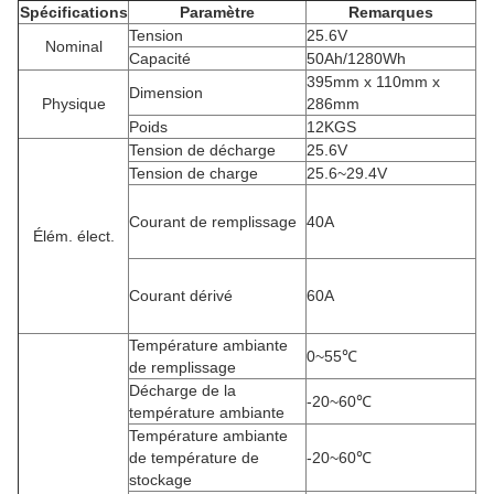
Spécifications
Paramètre
Remarques
Tension
25.6V
Nominal
Capacité
50Ah/1280Wh
395mm x 110mm x
Dimension
Physique
286mm
Poids
12KGS
Tension de décharge
25.6V
Tension de charge
25.6~29.4V
Courant de remplissage
40A
Élém. élect.
Courant dérivé
60A
Température ambiante
0~55℃
de remplissage
Décharge de la
-20~60℃
température ambiante
Température ambiante
de température de
-20~60℃
stockage