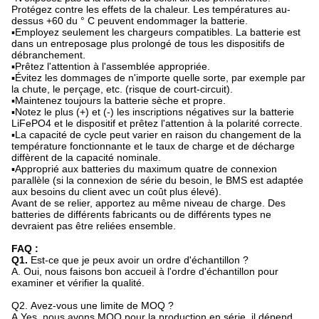
Protégez contre les effets de la chaleur. Les températures au-
dessus +60 du ° C peuvent endommager la batterie.
▪Employez seulement les chargeurs compatibles. La batterie est
dans un entreposage plus prolongé de tous les dispositifs de
débranchement.
▪Prêtez l'attention à l'assemblée appropriée.
▪Évitez les dommages de n'importe quelle sorte, par exemple par
la chute, le perçage, etc. (risque de court-circuit).
▪Maintenez toujours la batterie sèche et propre.
▪Notez le plus (+) et (-) les inscriptions négatives sur la batterie
LiFePO4 et le dispositif et prêtez l'attention à la polarité correcte.
▪La capacité de cycle peut varier en raison du changement de la
température fonctionnante et le taux de charge et de décharge
diffèrent de la capacité nominale.
▪Approprié aux batteries du maximum quatre de connexion
parallèle (si la connexion de série du besoin, le BMS est adaptée
aux besoins du client avec un coût plus élevé).
Avant de se relier, apportez au même niveau de charge. Des
batteries de différents fabricants ou de différents types ne
devraient pas être reliées ensemble.
FAQ :
Q1.
Est-ce que je peux avoir un ordre d'échantillon ?
A. Oui, nous faisons bon accueil à l'ordre d'échantillon pour
examiner et vérifier la qualité.
Q2.
Avez-vous une limite de MOQ ?
A.Yes, nous avons MOQ pour la production en série, il dépend