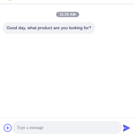
11:35 AM
Contactez rapidement
Good day, what product are you looking for?
Téléphone :
86-20-82038494
Email
sales@szbely.com
Adresse :
4/F, bâtiment n° 1, parc industriel HuaWei KeGu, ville de
Dalingshan, Dongguan, Guangdong, Chine. C.P. : 523000
Politique en matière de protection de la vie privée
|
Plan du site
Bonne qualité de la Chine batterie de 12V LiFePO4 Fournisseur.
© de Copyright 2021-2026 Shenzhen Bely Energy Technology
Co., Ltd. . Tous droits réservés.