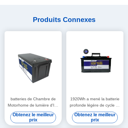
Produits Connexes
batteries de Chambre de
1920Wh a mené la batterie
Motorhome de lumière d'Ion
profonde légère de cycle de
Phosphate Battery Pack Led
la batterie au lithium 12V
Obtenez le meilleur
Obtenez le meilleur
de lithium de 12V 200Ah
150Ah Lifepo4
prix
prix