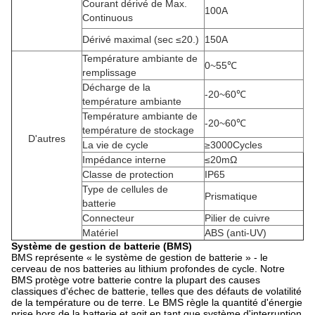
Courant dérivé de Max.
100A
Continuous
Dérivé maximal (sec ≤20.)
150A
Température ambiante de
0~55℃
remplissage
Décharge de la
-20~60℃
température ambiante
Température ambiante de
-20~60℃
température de stockage
D'autres
La vie de cycle
≥3000Cycles
Impédance interne
≤20mΩ
Classe de protection
IP65
Type de cellules de
Prismatique
batterie
Connecteur
Pilier de cuivre
Matériel
ABS (anti-UV)
Système de gestion de batterie (BMS)
BMS représente « le système de gestion de batterie » - le
cerveau de nos batteries au lithium profondes de cycle. Notre
BMS protège votre batterie contre la plupart des causes
classiques d'échec de batterie, telles que des défauts de volatilité
de la température ou de terre. Le BMS règle la quantité d'énergie
prise hors de la batterie et agit en tant que système d'interruption