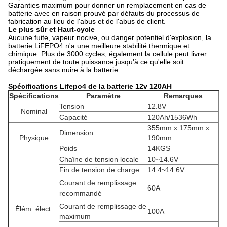
Garanties maximum pour donner un remplacement en cas de
batterie avec en raison prouvé par défauts du processus de
fabrication au lieu de l'abus et de l'abus de client.
Le plus sûr et Haut-cycle
Aucune fuite, vapeur nocive, ou danger potentiel d'explosion, la
batterie LiFEPO4 n'a une meilleure stabilité thermique et
chimique. Plus de 3000 cycles, également la cellule peut livrer
pratiquement de toute puissance jusqu'à ce qu'elle soit
déchargée sans nuire à la batterie.
Spécifications Lifepo4 de la batterie 12v 120AH
Spécifications
Paramètre
Remarques
Tension
12.8V
Nominal
Capacité
120Ah/1536Wh
355mm x 175mm x
Dimension
Physique
190mm
Poids
14KGS
Chaîne de tension locale
10~14.6V
Fin de tension de charge
14.4~14.6V
Courant de remplissage
60A
recommandé
Courant de remplissage de
Élém. élect.
100A
maximum