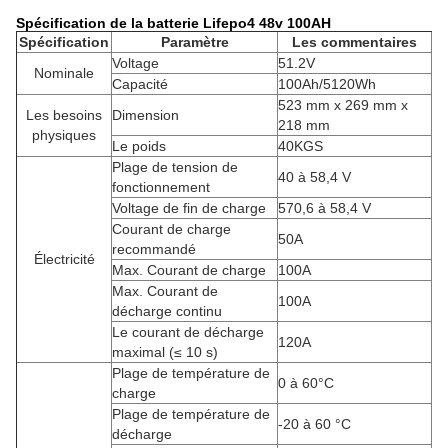
Spécification de la batterie Lifepo4 48v 100AH
Spécification
Paramètre
Les commentaires
Voltage
51.2V
Nominale
Capacité
100Ah/5120Wh
523 mm x 269 mm x
Les besoins
Dimension
218 mm
physiques
Le poids
40KGS
Plage de tension de
40 à 58,4 V
fonctionnement
Voltage de fin de charge
570,6 à 58,4 V
Courant de charge
50A
recommandé
Électricité
Max. Courant de charge
100A
Max. Courant de
100A
décharge continu
Le courant de décharge
120A
maximal (≤ 10 s)
Plage de température de
0 à 60°C
charge
Plage de température de
-20 à 60 °C
décharge