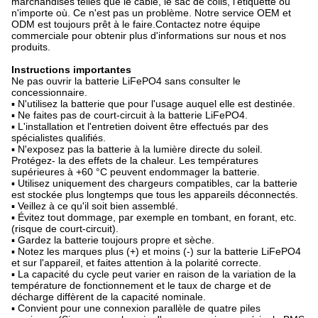
marchandises telles que le câble, le sac de colis, l'étiquette ou
n'importe où. Ce n'est pas un problème. Notre service OEM et
ODM est toujours prêt à le faire.Contactez notre équipe
commerciale pour obtenir plus d'informations sur nous et nos
produits.
Instructions importantes
Ne pas ouvrir la batterie LiFePO4 sans consulter le
concessionnaire.
▪ N'utilisez la batterie que pour l'usage auquel elle est destinée.
▪ Ne faites pas de court-circuit à la batterie LiFePO4.
▪ L'installation et l'entretien doivent être effectués par des
spécialistes qualifiés.
▪ N'exposez pas la batterie à la lumière directe du soleil.
Protégez- la des effets de la chaleur. Les températures
supérieures à +60 °C peuvent endommager la batterie.
▪ Utilisez uniquement des chargeurs compatibles, car la batterie
est stockée plus longtemps que tous les appareils déconnectés.
▪ Veillez à ce qu'il soit bien assemblé.
▪ Évitez tout dommage, par exemple en tombant, en forant, etc.
(risque de court-circuit).
▪ Gardez la batterie toujours propre et sèche.
▪ Notez les marques plus (+) et moins (-) sur la batterie LiFePO4
et sur l'appareil, et faites attention à la polarité correcte.
▪ La capacité du cycle peut varier en raison de la variation de la
température de fonctionnement et le taux de charge et de
décharge diffèrent de la capacité nominale.
▪ Convient pour une connexion parallèle de quatre piles