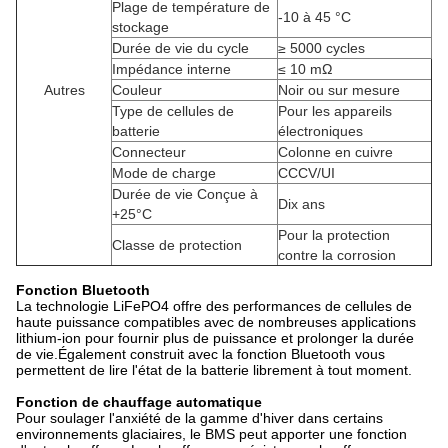
Plage de température de
-10 à 45 °C
stockage
Durée de vie du cycle
≥ 5000 cycles
Impédance interne
≤ 10 mΩ
Autres
Couleur
Noir ou sur mesure
Type de cellules de
Pour les appareils
batterie
électroniques
Connecteur
Colonne en cuivre
Mode de charge
CCCV/UI
Durée de vie Conçue à
Dix ans
+25°C
Pour la protection
Classe de protection
contre la corrosion
Fonction Bluetooth
La technologie LiFePO4 offre des performances de cellules de
haute puissance compatibles avec de nombreuses applications
lithium-ion pour fournir plus de puissance et prolonger la durée
de vie.Également construit avec la fonction Bluetooth vous
permettent de lire l'état de la batterie librement à tout moment.
Fonction de chauffage automatique
Pour soulager l'anxiété de la gamme d'hiver dans certains
environnements glaciaires, le BMS peut apporter une fonction