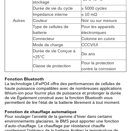
stockage
Durée de vie du cycle
≥ 5000 cycles
Impédance interne
≤ 10 mΩ
Autres
Couleur
Noir ou sur mesure
Type de cellules de
Pour les appareils
batterie
électroniques
Connecteur
Colonne en cuivre
Mode de charge
CCCV/UI
Durée de vie Conçue à
Dix ans
+25°C
Pour la protection
Classe de protection
contre la corrosion
Fonction Bluetooth
La technologie LiFePO4 offre des performances de cellules de
haute puissance compatibles avec de nombreuses applications
lithium-ion pour fournir plus de puissance et prolonger la durée
de vie.Également construit avec la fonction Bluetooth vous
permettent de lire l'état de la batterie librement à tout moment.
Fonction de chauffage automatique
Pour soulager l'anxiété de la gamme d'hiver dans certains
environnements glaciaires, le BMS peut apporter une fonction
d'auto-chauffage. Le chauffage par résistance chauffe
rapidement l'intérieur de la batterie.Arrêtez la température de