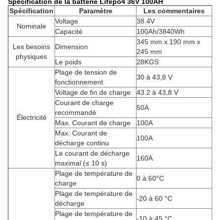
Spécification de la batterie Lifepo4 36V 100AH
Spécification
Paramètre
Les commentaires
Voltage
38.4V
Nominale
Capacité
100Ah/3840Wh
345 mm x 190 mm x
Les besoins
Dimension
245 mm
physiques
Le poids
28KGS
Plage de tension de
30 à 43,8 V
fonctionnement
Voltage de fin de charge
43.2 à 43,8 V
Courant de charge
50A
recommandé
Électricité
Max. Courant de charge
100A
Max. Courant de
100A
décharge continu
Le courant de décharge
160A
maximal (≤ 10 s)
Plage de température de
0 à 60°C
charge
Plage de température de
-20 à 60 °C
décharge
Plage de température de
-10 à 45 °C