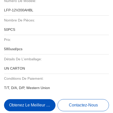
Numéro De Modèle:
LFP-12V200AHBL
Nombre De Pièces:
50PCS
Prix:
580usd/pcs
Détails De L'emballage:
UN CARTON
Conditions De Paiement:
T/T, D/A, D/P, Western Union
Obtenez Le Meilleur Prix
Contactez-Nous