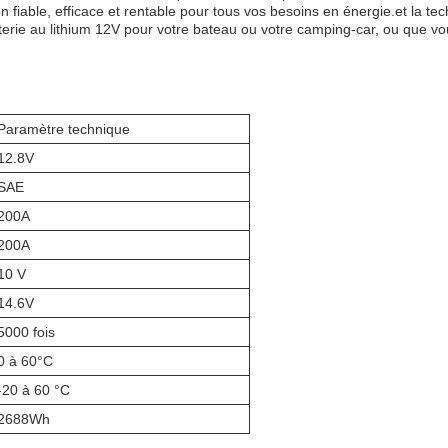
on fiable, efficace et rentable pour tous vos besoins en énergie.et la te
rie au lithium 12V pour votre bateau ou votre camping-car, ou que vou
Paramètre technique
12.8V
SAE
200A
200A
10 V
14.6V
5000 fois
0 à 60°C
-20 à 60 °C
2688Wh