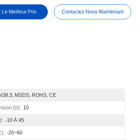
 Le Meilleur Prix
Contactez-Nous Maintenant
N38.3, MSDS, ROHS, CE
nsion (V):
10
):
-10 À 45
):
-20~60