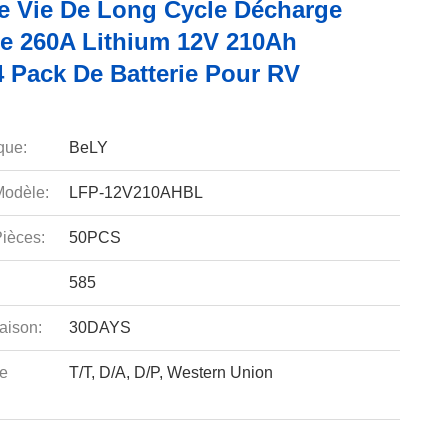
e Vie De Long Cycle Décharge
e 260A Lithium 12V 210Ah
 Pack De Batterie Pour RV
que:
BeLY
odèle:
LFP-12V210AHBL
ièces:
50PCS
585
aison:
30DAYS
e
T/T, D/A, D/P, Western Union