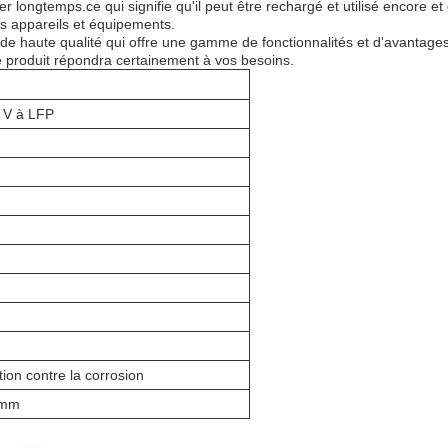
r longtemps.ce qui signifie qu'il peut être rechargé et utilisé encore 
rs appareils et équipements.
t de haute qualité qui offre une gamme de fonctionnalités et d'avantag
 produit répondra certainement à vos besoins.
2 V à LFP
tion contre la corrosion
 mm