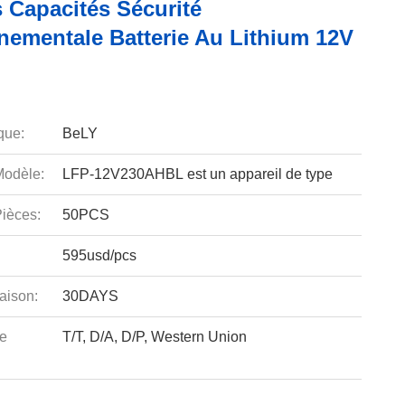
 Capacités Sécurité
nementale Batterie Au Lithium 12V
que:
BeLY
odèle:
LFP-12V230AHBL est un appareil de type
ièces:
50PCS
595usd/pcs
aison:
30DAYS
e
T/T, D/A, D/P, Western Union