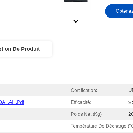
Obtenez
ption De Produit
Certification:
U
0A...AH.pdf
Efficacité:
≥
Poids Net (kg):
2
Température De Décharge (°C