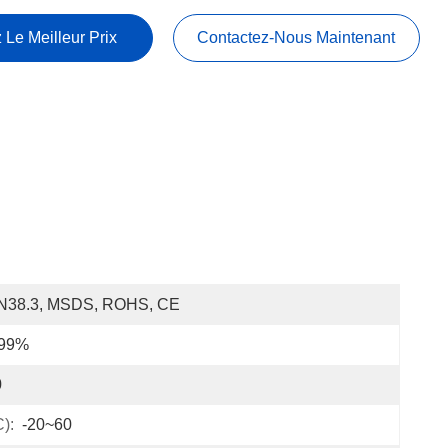
 Le Meilleur Prix
Contactez-Nous Maintenant
N38.3, MSDS, ROHS, CE
 99%
0
):
-20~60