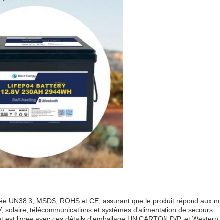
fiée UN38.3, MSDS, ROHS et CE, assurant que le produit répond aux no
V, solaire, télécommunications et systèmes d'alimentation de secours.
st livrée avec des détails d'emballage UN CARTON.D/P, et Western Union