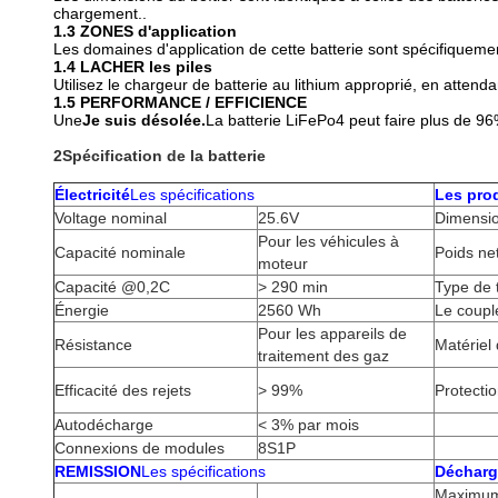
chargement..
1.3 ZONES d'application
Les domaines d'application de cette batterie sont spécifiquemen
1.4 LACHER les piles
Utilisez le chargeur de batterie au lithium approprié, en attend
1.5 PERFORMANCE / EFFICIENCE
Une
Je suis désolée.
La batterie LiFePo4 peut faire plus de 96
2Spécification de la batterie
Électricité
Les spécifications
Les pro
Voltage nominal
25.6V
Dimensio
Pour les véhicules à
Capacité nominale
Poids ne
moteur
Capacité @0,2C
> 290 min
Type de 
Énergie
2560 Wh
Le coupl
Pour les appareils de
Résistance
Matériel
traitement des gaz
Efficacité des rejets
> 99%
Protectio
Autodécharge
< 3% par mois
Connexions de modules
8S1P
REMISSION
Les spécifications
Décharg
Maximum