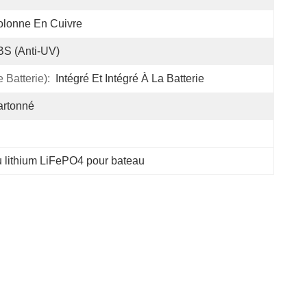
lonne En Cuivre
S (anti-UV)
Batterie):
Intégré Et Intégré À La Batterie
artonné
u lithium LiFePO4 pour bateau