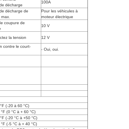
100A
de décharge
de décharge de
Pour les véhicules à
n max.
moteur électrique
de coupure de
10 V
e
tez la tension
12 V
n contre le court-
- Oui, oui.
 °F (-20 à 60 °C)
 °F (0 °C à + 60 °C)
 °F (-20 °C à +50 °C)
 °F (-5 °C à + 40 °C)