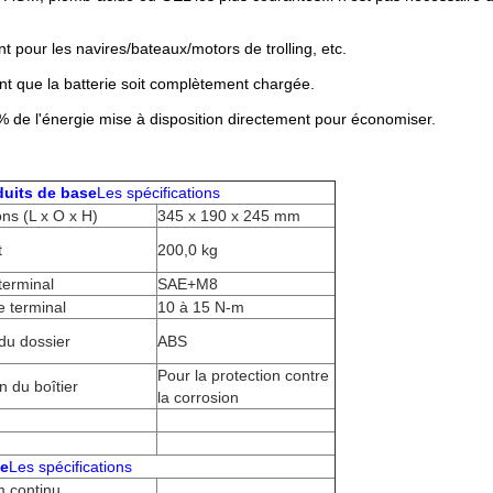
t pour les navires/bateaux/motors de trolling, etc.
ant que la batterie soit complètement chargée.
% de l'énergie mise à disposition directement pour économiser.
duits de base
Les spécifications
ns (L x O x H)
345 x 190 x 245 mm
t
200,0 kg
terminal
SAE+M8
e terminal
10 à 15 N-m
 du dossier
ABS
Pour la protection contre
n du boîtier
la corrosion
e
Les spécifications
 continu