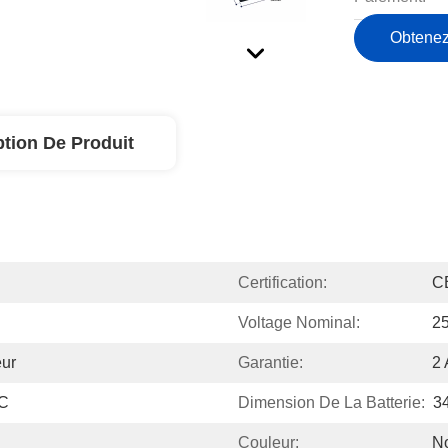
Obtenez
ption De Produit
Certification:
C
Voltage Nominal:
25
eur
Garantie:
2 
°C
Dimension De La Batterie:
3
Couleur:
No