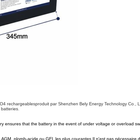
ePO4 rechargeables
produit par Shenzhen Bely Energy Technology Co., Ltd
batteries.
 ensures that the battery in the event of under voltage or overload sw
s AGM, plomb-acide ou GEL les plus courantes.Il n'est pas nécessaire d'