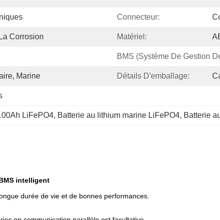
oniques
Connecteur:
Co
 La Corrosion
Matériel:
AB
BMS (système De Gestion De 
ire, Marine
Détails D'emballage:
C
s
V 100Ah LiFePO4
, 
Batterie au lithium marine LiFePO4
, 
Batterie a
BMS intelligent
 longue durée de vie et de bonnes performances.
ries en communication parallèle est facultative.