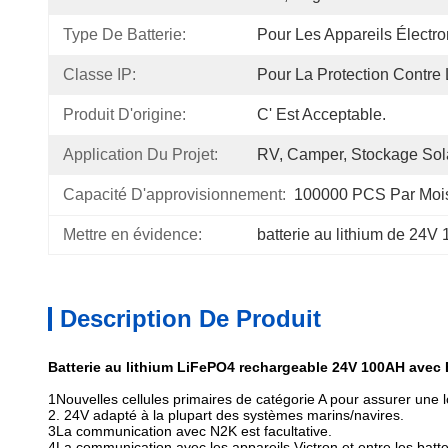
Type De Batterie:
Pour Les Appareils Électr
Classe IP:
Pour La Protection Contre
Produit D'origine:
C' Est Acceptable.
Application Du Projet:
RV, Camper, Stockage Sola
Capacité D'approvisionnement:
100000 PCS Par Moi
Mettre en évidence:
batterie au lithium de 24
Description De Produit
Batterie au lithium LiFePO4 rechargeable 24V 100AH avec 
1Nouvelles cellules primaires de catégorie A pour assurer une
2. 24V adapté à la plupart des systèmes marins/navires.
3La communication avec N2K est facultative.
4La communication avec les appareils Victron et entre les batte