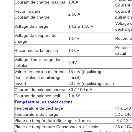
Courant de charge maximal
100A
Courant 
Recommandé
Courant 
≤ 50 A
Courant de charge
pulsatio
Voltage 
Voltage de charge
14.2 à 14,6 V
décharg
Voltage de coupure de
14.4V
Reconnec
charge
Protectio
Reconnectez la tension
14.0V
circuit
Voltage d'équilibrage des
3.4V
cellules
Valeur de tension différente
15 mV (équilibrage
des cellules à équilibrage
passif)
ouvert
30 mV (équilibrage actif)
Courant de balance passive
50 à 100 mA
Courant de balance actif
1 à 5A
Température
Les spécifications
Température de décharge
-4 à 140
Température de charge
32 à 140
Plage de température Stockage < 1 mois
-4 à 122
Plage de température Conservation > 1 mois
23 à 104