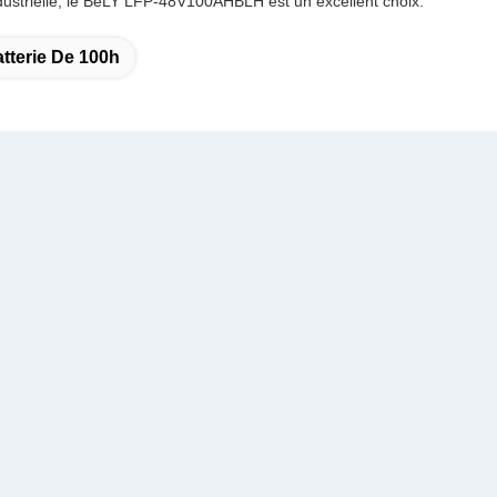
ndustrielle, le BeLY LFP-48V100AHBLH est un excellent choix.
tterie De 100h