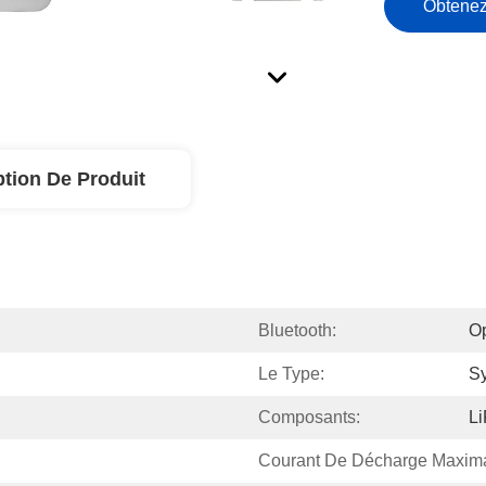
Obtenez
ption De Produit
Bluetooth:
Op
Le Type:
Sy
Composants:
L
Courant De Décharge Maxima