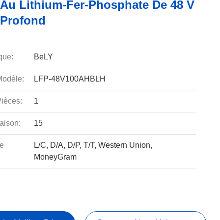
e Au Lithium-Fer-Phosphate De 48 V
 Profond
que:
BeLY
odèle:
LFP-48V100AHBLH
ièces:
1
aison:
15
e
L/C, D/A, D/P, T/T, Western Union,
MoneyGram