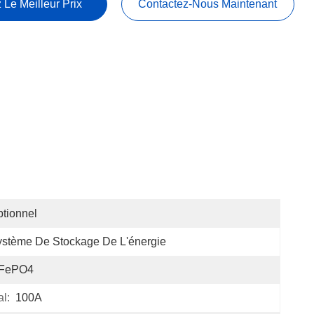
 Le Meilleur Prix
Contactez-Nous Maintenant
tionnel
stème De Stockage De L'énergie
iFePO4
l:
100A