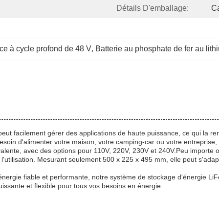
Détails D'emballage:
C
ce à cycle profond de 48 V
, 
Batterie au phosphate de fer au lit
ut facilement gérer des applications de haute puissance, ce qui la rend
oin d'alimenter votre maison, votre camping-car ou votre entreprise, ce
yvalente, avec des options pour 110V, 220V, 230V et 240V.Peu importe 
 et l'utilisation. Mesurant seulement 500 x 225 x 495 mm, elle peut s'ad
énergie fiable et performante, notre système de stockage d'énergie L
puissante et flexible pour tous vos besoins en énergie.