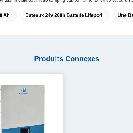
entation mobile pour votre camping-car, ou l'alimentation de secours i
80 Ah
Bateaux 24v 200h Batterie Lifepo4
Une Ba
Produits Connexes