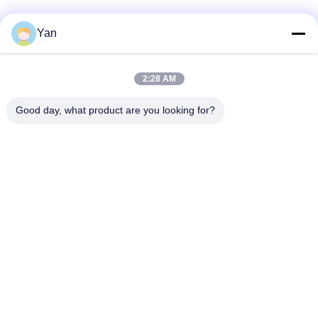
Les réseaux sociaux
Yan
2:28 AM
Contactez rapidement
Good day, what product are you looking for?
Téléphone :
86-20-82038494
Email
sales@szbely.com
Adresse :
4/F, bâtiment n° 1, parc industriel HuaWei KeGu, ville de
Dalingshan, Dongguan, Guangdong, Chine. C.P. : 523000
Politique en matière de protection de la vie privée
|
Plan du site
Bonne qualité de la Chine batterie de 12V LiFePO4 Fournisseur.