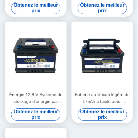
Protection du boîtier 10V
3% Casse ABS mensuelle
Obtenez le meilleur
Obtenez le meilleur
sous protection de tension
prix
prix
Énergie 12,8 V Système de
Batterie au lithium légère de
stockage d'énergie par
175Ah à faible auto-
batterie -20~60 Plage de
décharge 3.5V Cell
Obtenez le meilleur
Obtenez le meilleur
température de décharge
Balancing
prix
prix