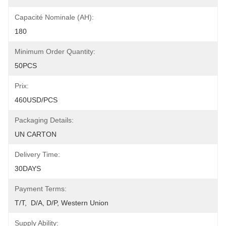
Capacité Nominale (AH):
180
Minimum Order Quantity:
50PCS
Prix:
460USD/PCS
Packaging Details:
UN CARTON
Delivery Time:
30DAYS
Payment Terms:
T/T,  D/A, D/P, Western Union
Supply Ability: