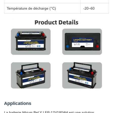
Température de décharge (°C)
-20~60
Applications
La batterie lithium BeLY LFP-12V180AH est une solution