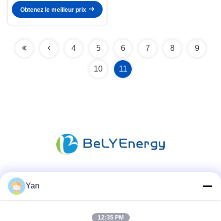
Obtenez le meilleur prix
4
5
6
7
8
9
10
11
Les réseaux sociaux
Yan
12:35 PM