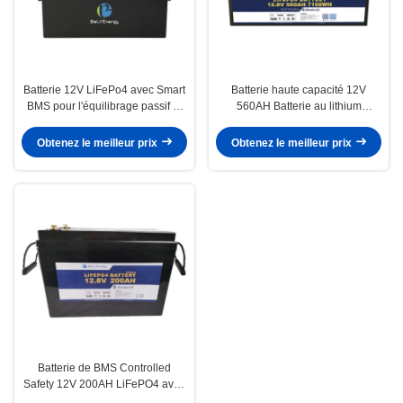
Batterie 12V LiFePo4 avec Smart
Batterie haute capacité 12V
BMS pour l'équilibrage passif et
560AH Batterie au lithium
actif Noir ou personnalisé
LiFePO4 avec BT et auto-
chauffage
Obtenez le meilleur prix
Obtenez le meilleur prix
Batterie de BMS Controlled
Safety 12V 200AH LiFePO4 avec
Bluetooth en temps réel