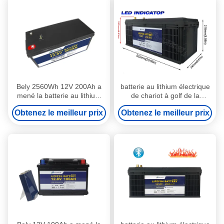
Bely 2560Wh 12V 200Ah a
batterie au lithium électrique
mené la batterie au lithium
de chariot à golf de la
légère pour le panneau
batterie au lithium de chariot
Obtenez le meilleur prix
Obtenez le meilleur prix
solaire
de golf de 12V 200Ah LED