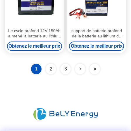
Le cycle profond 12V 150Ah
support de batterie profond
a mené la batterie au lithium
de la batterie au lithium du
légère rechargeable pour le
cycle 12V 50Ah LiFePo4
Obtenez le meilleur prix
Obtenez le meilleur prix
réverbère rv
pour les appareils ménagers
1
2
3