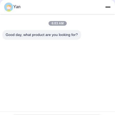
Les réseaux sociaux
Yan
6:03 AM
Contactez rapidement
Good day, what product are you looking for?
Téléphone :
86-20-82038494
Email
sales@szbely.com
Adresse :
4/F, bâtiment n° 1, parc industriel HuaWei KeGu, ville de
Dalingshan, Dongguan, Guangdong, Chine. C.P. : 523000
Politique en matière de protection de la vie privée
|
Plan du site
Bonne qualité de la Chine batterie de 12V LiFePO4 Fournisseur.