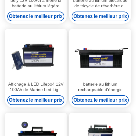
Bely 12V 100Ah a mené la
batterie au lithium électrique
batterie au lithium légère
de tricycle de réverbère de
pour des fauteuils roulants
piles à basse température de
Obtenez le meilleur prix
Obtenez le meilleur prix
d'Elecric
12V 200Ah
Affichage à LED Lifepo4 12V
batterie au lithium
100Ah de Marine Led Light
rechargeable d'énergie
Lithium Battery
solaire de 12V 200Ah pour la
Obtenez le meilleur prix
Obtenez le meilleur prix
remorque de campeur