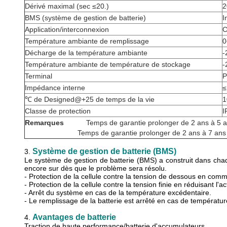
Dérivé maximal (sec ≤20.)
2
BMS (système de gestion de batterie)
I
Application/interconnexion
C
Température ambiante de remplissage
Décharge de la température ambiante
-
Température ambiante de température de stockage
-
Terminal
P
Impédance interne
℃ de Designed@+25 de temps de la vie
1
Classe de protection
I
Remarques
Temps de garantie prolonger de 2 ans à 5 
Temps de garantie prolonger de 2 ans à 7 ans : H
Système de gestion de batterie (BMS)
3.
Le système de gestion de batterie (BMS) a construit dans cha
encore sur dès que le problème sera résolu.
- Protection de la cellule contre la tension de dessous en comm
- Protection de la cellule contre la tension finie en réduisant
- Arrêt du système en cas de la température excédentaire.
- Le remplissage de la batterie est arrêté en cas de températu
Avantages de batterie
4.
Traction de haute performance/batterie d'accumulateurs