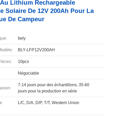
e Au Lithium Rechargeable
ie Solaire De 12V 200Ah Pour La
ue De Campeur
que:
bely
odèle:
BLY-LFP12V200AH
ièces:
10pcs
Négociable
7-14 jours pour des échantillons, 35-60
aison:
jours pour la production en série
e
L/C, D/A, D/P, T/T, Western Union