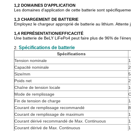
1,2
DOMAINES D'APPLICATION
Les domaines d'application de cette batterie sont spécifiquemen
1,3
CHARGEMENT DE BATTERIE
Employez le chargeur approprié de batterie au lithium. Attente 
1,4 REPRÉSENTATION/EFFICACITÉ
Une batterie de BeLY LiFePo4 peut faire plus de 96% de
l'
énerg
Spécifications de batterie
2.
Spécifications
Tension nominale
1
Capacité nominale
2
Size/mm
5
Poids net
2
Chaîne de tension locale
1
Mode de remplissage
C
Fin de tension de charge
1
Courant de remplissage recommandé
8
Courant de remplissage de maximum
1
Courant dérivé recommandé de Max. Continuous
1
Courant dérivé de Max. Continuous
1