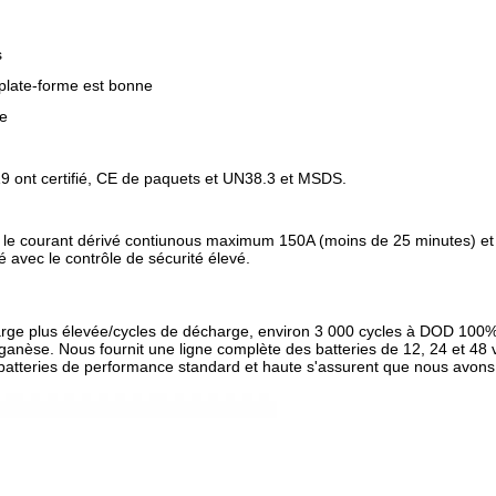
s
 plate-forme est bonne
le
619 ont certifié, CE de paquets et UN38.3 et MSDS.
 le courant dérivé contiunous maximum 150A (moins de 25 minutes) e
 avec le contrôle de sécurité élevé.
charge plus élevée/cycles de décharge, environ 3 000 cycles à DOD 10
nèse. Nous fournit une ligne complète des batteries de 12, 24 et 48 vol
de batteries de performance standard et haute s'assurent que nous avo