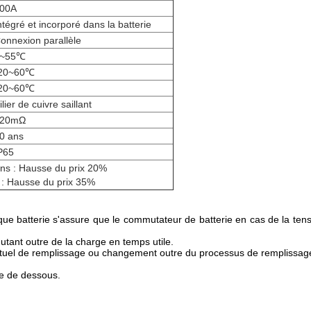
00A
ntégré et incorporé dans la batterie
onnexion parallèle
0~55℃
20~60℃
20~60℃
ilier de cuivre saillant
≤20mΩ
0 ans
P65
ans : Hausse du prix 20%
ausse du prix 35%
que batterie s'assure que le commutateur de batterie en cas de la te
utant outre de la charge en temps utile.
 l'actuel de remplissage ou changement outre du processus de remplissag
re de dessous.