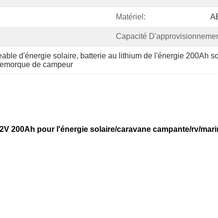
Matériel:
AB
Capacité D'approvisionnemen
eable d'énergie solaire
, 
batterie au lithium de l'énergie 200Ah so
a remorque de campeur
 12V 200Ah pour l'énergie solaire/caravane campante/rv/mar