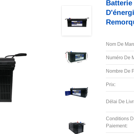
Batteri
D'énerg
Remorq
Nom De Mar
Numéro De M
Nombre De P
Prix:
Délai De Livr
Conditions D
Paiement: