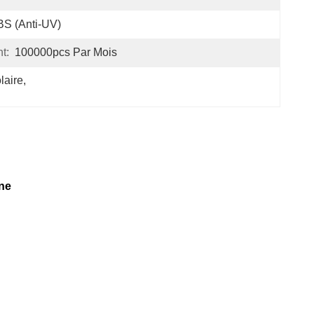
S (anti-UV)
t:
100000pcs Par Mois
laire
, 
ine