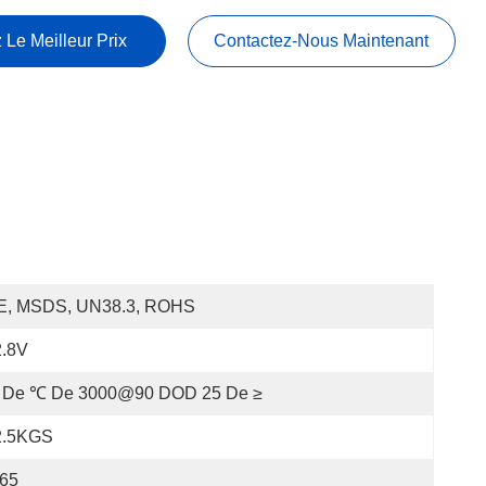
 Le Meilleur Prix
Contactez-Nous Maintenant
E, MSDS, UN38.3, ROHS
2.8V
 De ℃ De 3000@90 DOD 25 De ≥
2.5KGS
P65