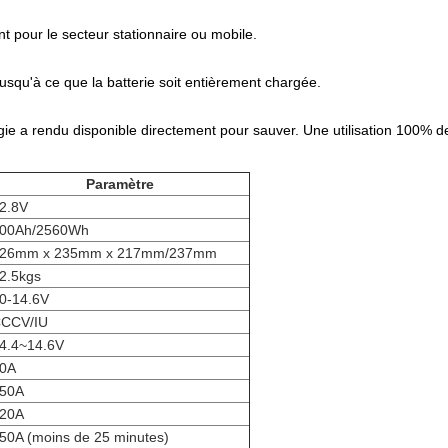
t pour le secteur stationnaire ou mobile.
jusqu'à ce que la batterie soit entièrement chargée.
ie a rendu disponible directement pour sauver. Une utilisation 100% de
Paramètre
2.8V
00Ah/2560Wh
26mm x 235mm x 217mm/237mm
2.5kgs
0-14.6V
CCV/IU
4.4~14.6V
0A
50A
20A
50A (moins de 25 minutes)