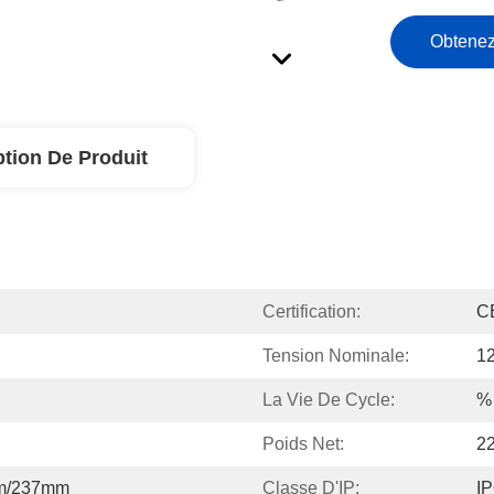
Obtenez
ption De Produit
Certification:
C
Tension Nominale:
1
La Vie De Cycle:
%
Poids Net:
2
m/237mm
Classe D'IP:
I