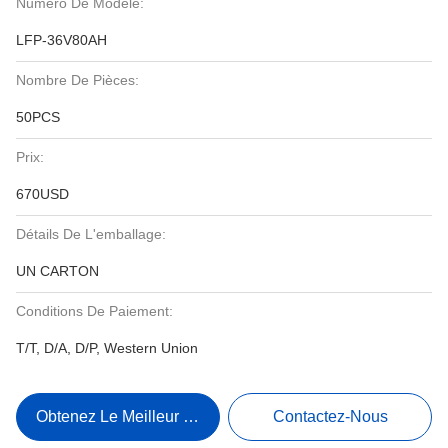
Numéro De Modèle:
LFP-36V80AH
Nombre De Pièces:
50PCS
Prix:
670USD
Détails De L'emballage:
UN CARTON
Conditions De Paiement:
T/T, D/A, D/P, Western Union
Obtenez Le Meilleur Prix
Contactez-Nous