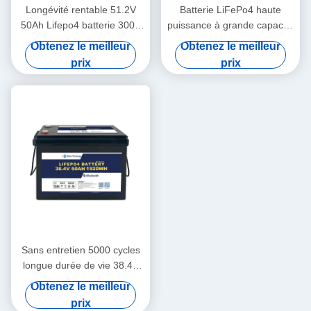
Longévité rentable 51.2V
Batterie LiFePo4 haute
50Ah Lifepo4 batterie 3000
puissance à grande capacité
cycles pour le système de
étanche à l'eau 36V100Ah
Obtenez le meilleur
Obtenez le meilleur
stockage
pour véhicules électriques
prix
prix
Sans entretien 5000 cycles
longue durée de vie 38.4V
50Ah batterie au lithium fer
Obtenez le meilleur
phosphate pour marine
prix