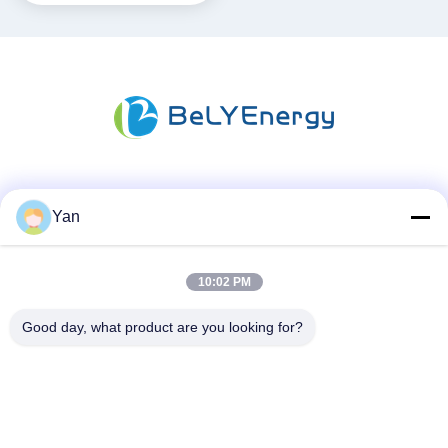
Les réseaux sociaux
Yan
10:02 PM
Contactez rapidement
Téléphone :
Good day, what product are you looking for?
86-20-82038494
Email
sales@szbely.com