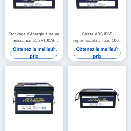
Stockage d'énergie à haute
Casse ABS IP65
puissance 51.2V100Ah
imperméable à l'eau 100A
Batterie rechargeable pour
Max décharge 48V80Ah
Obtenez le meilleur
Obtenez le meilleur
le système d'énergie
Piles au lithium-ion pour
prix
prix
domestique
l'énergie solaire