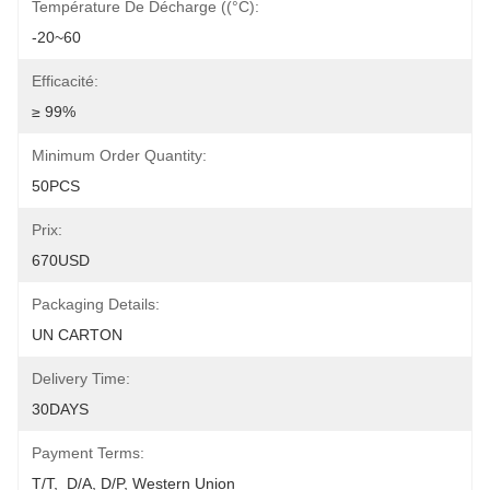
Température De Décharge ((°C):
-20~60
Efficacité:
≥ 99%
Minimum Order Quantity:
50PCS
Prix:
670USD
Packaging Details:
UN CARTON
Delivery Time:
30DAYS
Payment Terms:
T/T,  D/A, D/P, Western Union