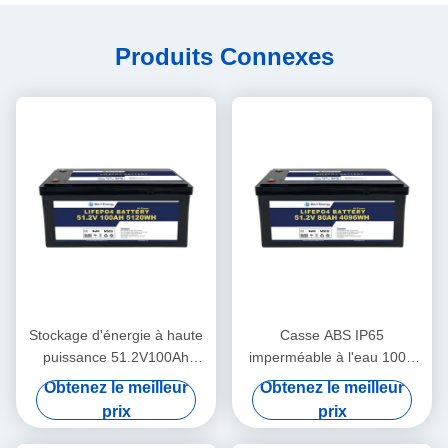
Produits Connexes
Stockage d'énergie à haute
Casse ABS IP65
puissance 51.2V100Ah
imperméable à l'eau 100A
Batterie rechargeable pour
Max décharge 48V80Ah
Obtenez le meilleur
Obtenez le meilleur
le système d'énergie
Piles au lithium-ion pour
prix
prix
domestique
l'énergie solaire