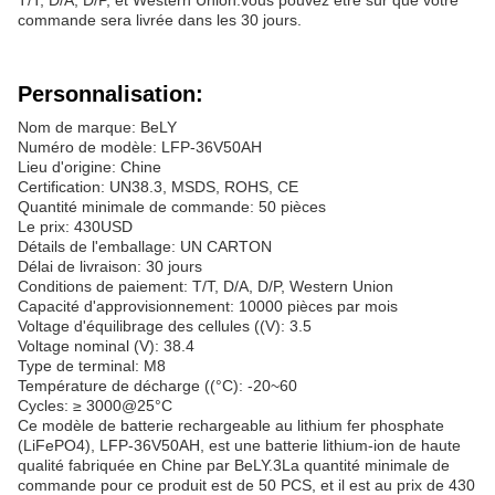
T/T, D/A, D/P, et Western Union.vous pouvez être sûr que votre
commande sera livrée dans les 30 jours.
Personnalisation:
Nom de marque: BeLY
Numéro de modèle: LFP-36V50AH
Lieu d'origine: Chine
Certification: UN38.3, MSDS, ROHS, CE
Quantité minimale de commande: 50 pièces
Le prix: 430USD
Détails de l'emballage: UN CARTON
Délai de livraison: 30 jours
Conditions de paiement: T/T, D/A, D/P, Western Union
Capacité d'approvisionnement: 10000 pièces par mois
Voltage d'équilibrage des cellules ((V): 3.5
Voltage nominal (V): 38.4
Type de terminal: M8
Température de décharge ((°C): -20~60
Cycles: ≥ 3000@25°C
Ce modèle de batterie rechargeable au lithium fer phosphate
(LiFePO4), LFP-36V50AH, est une batterie lithium-ion de haute
qualité fabriquée en Chine par BeLY.3La quantité minimale de
commande pour ce produit est de 50 PCS, et il est au prix de 430