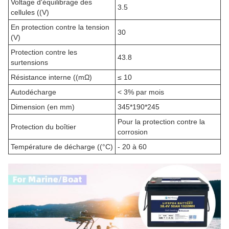
Voltage d'équilibrage des
3.5
cellules ((V)
En protection contre la tension
30
(V)
Protection contre les
43.8
surtensions
Résistance interne ((mΩ)
≤ 10
Autodécharge
< 3% par mois
Dimension (en mm)
345*190*245
Pour la protection contre la
Protection du boîtier
corrosion
Température de décharge ((°C)
- 20 à 60