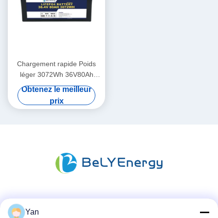
Chargement rapide Poids
léger 3072Wh 36V80Ah
LiFePO4 Batterie avec une
Obtenez le meilleur
protection supérieure pour le
prix
bateau
Les réseaux sociaux
Yan