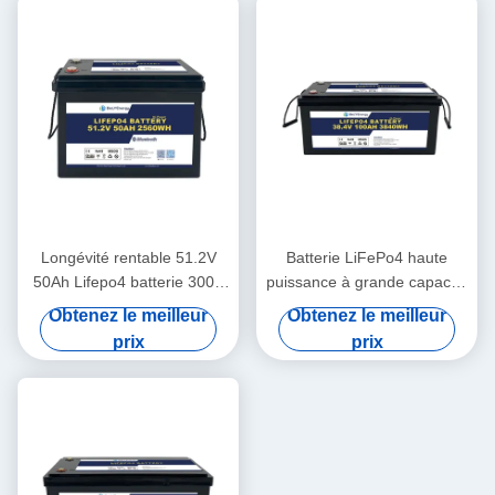
Longévité rentable 51.2V
Batterie LiFePo4 haute
50Ah Lifepo4 batterie 3000
puissance à grande capacité
cycles pour le système de
étanche à l'eau 36V100Ah
Obtenez le meilleur
Obtenez le meilleur
stockage
pour véhicules électriques
prix
prix