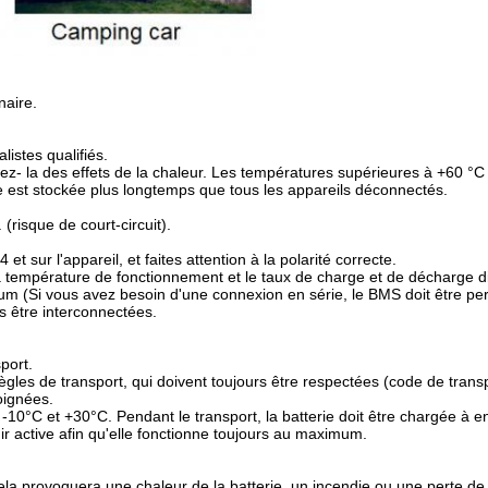
naire.
alistes qualifiés.
tégez- la des effets de la chaleur. Les températures supérieures à +60 
ie est stockée plus longtemps que tous les appareils déconnectés.
(risque de court-circuit).
t sur l'appareil, et faites attention à la polarité correcte.
 la température de fonctionnement et le taux de charge et de décharge di
um (Si vous avez besoin d'une connexion en série, le BMS doit être per
as être interconnectées.
port.
règles de transport, qui doivent toujours être respectées (code de tra
oignées.
-10°C et +30°C. Pendant le transport, la batterie doit être chargée à 
nir active afin qu'elle fonctionne toujours au maximum.
ela provoquera une chaleur de la batterie, un incendie ou une perte de c