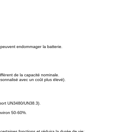
°C peuvent endommager la batterie.
ffèrent de la capacité nominale.
sonnalisé avec un coût plus élevé).
nsport UN3480/UN38.3).
environ 50-60%.
ertaines fonctions et réduira la durée de vie;