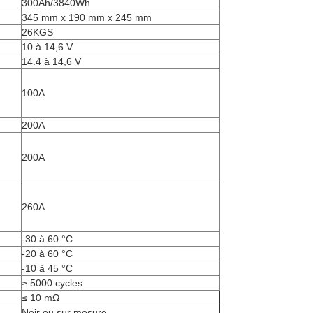
300Ah/3840Wh
345 mm x 190 mm x 245 mm
26KGS
10 à 14,6 V
14.4 à 14,6 V
100A
200A
200A
260A
-30 à 60 °C
-20 à 60 °C
-10 à 45 °C
≥ 5000 cycles
≤ 10 mΩ
Noir ou sur mesure