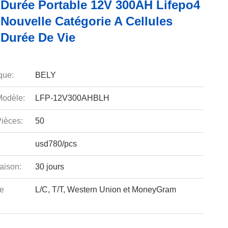
Durée Portable 12V 300AH Lifepo4
 Nouvelle Catégorie A Cellules
Durée De Vie
que:
BELY
odèle:
LFP-12V300AHBLH
ièces:
50
usd780/pcs
aison:
30 jours
e
L/C, T/T, Western Union et MoneyGram