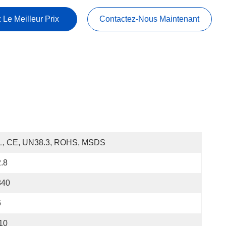
 Le Meilleur Prix
Contactez-Nous Maintenant
L, CE, UN38.3, ROHS, MSDS
.8
840
6
10