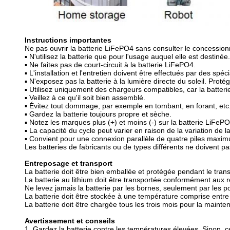
Instructions importantes
Ne pas ouvrir la batterie LiFePO4 sans consulter le concession
▪ N'utilisez la batterie que pour l'usage auquel elle est destinée.
▪ Ne faites pas de court-circuit à la batterie LiFePO4.
▪ L'installation et l'entretien doivent être effectués par des spéci
▪ N'exposez pas la batterie à la lumière directe du soleil. Pro
▪ Utilisez uniquement des chargeurs compatibles, car la batter
▪ Veillez à ce qu'il soit bien assemblé.
▪ Évitez tout dommage, par exemple en tombant, en forant, etc. 
▪ Gardez la batterie toujours propre et sèche.
▪ Notez les marques plus (+) et moins (-) sur la batterie LiFePO4 e
▪ La capacité du cycle peut varier en raison de la variation de
▪ Convient pour une connexion parallèle de quatre piles maxim
Les batteries de fabricants ou de types différents ne doivent p
Entreposage et transport
La batterie doit être bien emballée et protégée pendant le trans
La batterie au lithium doit être transportée conformément aux 
Ne levez jamais la batterie par les bornes, seulement par les p
La batterie doit être stockée à une température comprise entre 
La batterie doit être chargée tous les trois mois pour la mainte
Avertissement et conseils
1. Gardez la batterie contre les températures élevées. Sinon, c