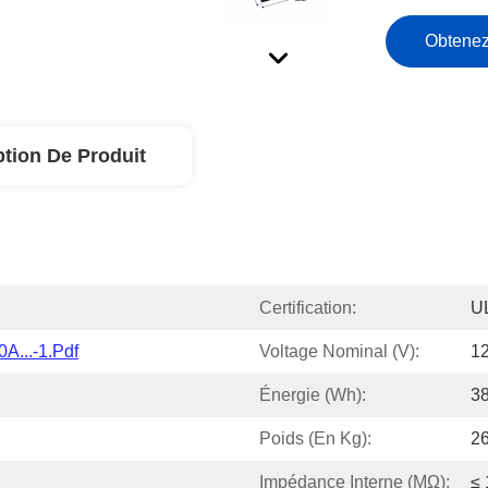
Obtenez
ption De Produit
Certification:
U
A...-1.pdf
Voltage Nominal (V):
12
Énergie (Wh):
3
Poids (en Kg):
2
Impédance Interne (mΩ):
≤ 