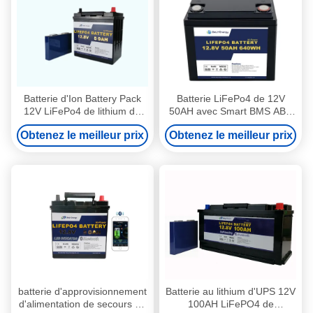
Batterie d'Ion Battery Pack
Batterie LiFePo4 de 12V
12V LiFePo4 de lithium de
50AH avec Smart BMS ABS
Yachit 50Ah avec LED
anti-UV et classe IP IP65
Obtenez le meilleur prix
Obtenez le meilleur prix
Indictor
batterie d'approvisionnement
Batterie au lithium d'UPS 12V
d'alimentation de secours de
100AH LiFePO4 de