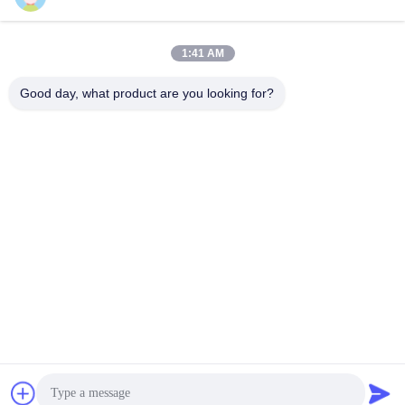
1:41 AM
Contactez rapidement
Good day, what product are you looking for?
Téléphone :
86-20-82038494
Email
sales@szbely.com
Adresse :
4/F, bâtiment n° 1, parc industriel HuaWei KeGu, ville de
Dalingshan, Dongguan, Guangdong, Chine. C.P. : 523000
Politique en matière de protection de la vie privée
|
Plan du site
Bonne qualité de la Chine batterie de 12V LiFePO4 Fournisseur.
© de Copyright 2021-2026 Shenzhen Bely Energy Technology
Co., Ltd. . Tous droits réservés.