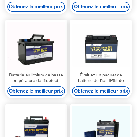
batterie au lithium de 640Wh
caravanes avec des
Obtenez le meilleur prix
Obtenez le meilleur prix
12V 50000mAh Bluetooth
éléments de chauffe
Bluetooth
Batterie au lithium de basse
Évaluez un paquet de
température de Bluetooth
batterie de l'ion IP65 de
d'éléments de chauffe 12V
lithium du vélo 12v 50ah d'E
Obtenez le meilleur prix
Obtenez le meilleur prix
100AH rechargeable
pour le panneau solaire