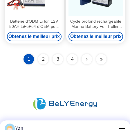
Batterie d'ODM Li Ion 12V
Cycle profond rechargeable
50AH LiFePo4 d'OEM pour
Marine Battery For Trolling
Yachit
Motor de 4S1P 640WH 12V
Obtenez le meilleur prix
Obtenez le meilleur prix
50AH
1
2
3
4
Les réseaux sociaux
Yan