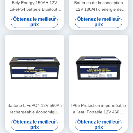
Bely Energy 150AH 12V
Batteries de la conception
LiFePo4 batterie Bluetooth
12V 180AH d'énergie de
et auto-chauffage Pour
Bely les plus défuntes pour
Obtenez le meilleur
Obtenez le meilleur
Yachit médical
Bluetooth pour la station de
prix
prix
base de stockage de
l'énergie d'UPS rv
Batterie LiFePO4 12V 560Ah
IP65 Protection imperméable
rechargeable économique
à l'eau Portable 12V 460Ah
5000 cycles
LiFePo4 batterie longue
Obtenez le meilleur
Obtenez le meilleur
durée de vie pour camping-
prix
prix
car