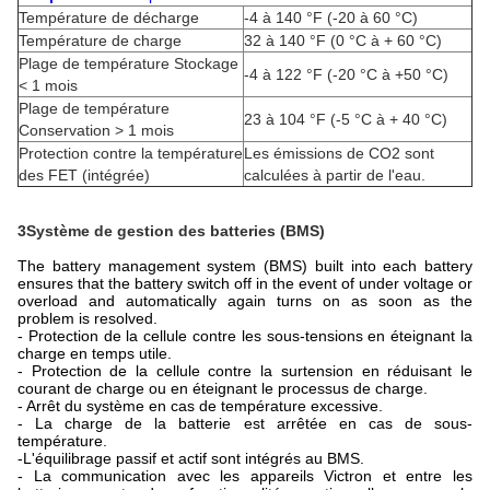
Température de décharge
-4 à 140 °F (-20 à 60 °C)
Température de charge
32 à 140 °F (0 °C à + 60 °C)
Plage de température Stockage
-4 à 122 °F (-20 °C à +50 °C)
< 1 mois
Plage de température
23 à 104 °F (-5 °C à + 40 °C)
Conservation > 1 mois
Protection contre la température
Les émissions de CO2 sont
des FET (intégrée)
calculées à partir de l'eau.
3Système de gestion des batteries (BMS)
The battery management system (BMS) built into each battery
ensures that the battery switch off in the event of under voltage or
overload and automatically again turns on as soon as the
problem is resolved.
- Protection de la cellule contre les sous-tensions en éteignant la
charge en temps utile.
- Protection de la cellule contre la surtension en réduisant le
courant de charge ou en éteignant le processus de charge.
- Arrêt du système en cas de température excessive.
- La charge de la batterie est arrêtée en cas de sous-
température.
-
L'équilibrage passif et actif sont intégrés au BMS.
- La communication avec les appareils Victron et entre les