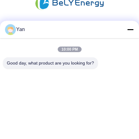
Les réseaux sociaux
Yan
10:00 PM
Contactez rapidement
Good day, what product are you looking for?
Téléphone :
86-20-82038494
Email
sales@szbely.com
Adresse :
4/F, bâtiment n° 1, parc industriel HuaWei KeGu, ville de
Dalingshan, Dongguan, Guangdong, Chine. C.P. : 523000