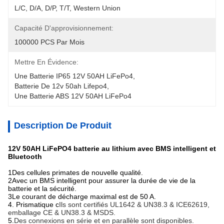
L/C, D/A, D/P, T/T, Western Union
Capacité D'approvisionnement:
100000 PCS Par Mois
Mettre En Évidence:
Une Batterie IP65 12V 50AH LiFePo4
, 
Batterie De 12v 50ah Lifepo4
, 
Une Batterie ABS 12V 50AH LiFePo4
Description De Produit
12V 50AH LiFePO4 batterie au lithium avec BMS intelligent et
Bluetooth
1Des cellules primates de nouvelle qualité.
2Avec un BMS intelligent pour assurer la durée de vie de la
batterie et la sécurité.
3Le courant de décharge maximal est de 50 A.
4. Prismatique c
Ils sont certifiés UL1642 & UN38.3 & ICE62619,
emballage CE & UN38.3 & MSDS.
5.
Des connexions en série et en parallèle sont disponibles.