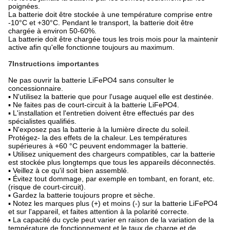
poignées.
La batterie doit être stockée à une température comprise entre
-10°C et +30°C. Pendant le transport, la batterie doit être
chargée à environ 50-60%.
La batterie doit être chargée tous les trois mois pour la maintenir
active afin qu'elle fonctionne toujours au maximum.
7Instructions importantes
Ne pas ouvrir la batterie LiFePO4 sans consulter le
concessionnaire.
▪ N'utilisez la batterie que pour l'usage auquel elle est destinée.
▪ Ne faites pas de court-circuit à la batterie LiFePO4.
▪ L'installation et l'entretien doivent être effectués par des
spécialistes qualifiés.
▪ N'exposez pas la batterie à la lumière directe du soleil.
Protégez- la des effets de la chaleur. Les températures
supérieures à +60 °C peuvent endommager la batterie.
▪ Utilisez uniquement des chargeurs compatibles, car la batterie
est stockée plus longtemps que tous les appareils déconnectés.
▪ Veillez à ce qu'il soit bien assemblé.
▪ Évitez tout dommage, par exemple en tombant, en forant, etc.
(risque de court-circuit).
▪ Gardez la batterie toujours propre et sèche.
▪ Notez les marques plus (+) et moins (-) sur la batterie LiFePO4
et sur l'appareil, et faites attention à la polarité correcte.
▪ La capacité du cycle peut varier en raison de la variation de la
température de fonctionnement et le taux de charge et de