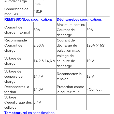
Autodécharge
mois
Connexions de
4S1P
modules
REMISSION
Les spécifications
Décharge
Les spécifications
Maximum continu
Courant de
50A
Courant de
50A
charge maximal
décharge
Recommandé
Courant de
Courant de
≤ 50 A
décharge de
120A (< 5S)
charge
pulsation max.
Voltage de
Voltage de
14.2 à 14,6 V
coupure de
10 V
charge
décharge
Voltage de
Reconnectez la
coupure de
14.4V
12 V
tension
charge
Reconnectez la
Protection contre
14.0V
- Oui, oui.
tension
le court-circuit
Voltage
d'équilibrage des
3.4V
cellules
Température
Les spécifications