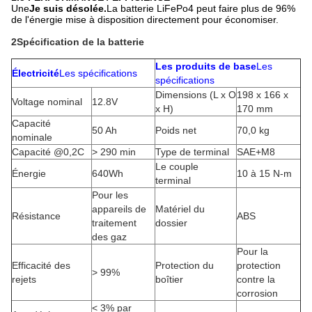
Une
Je suis désolée.
La batterie LiFePo4 peut faire plus de 96%
de l'énergie mise à disposition directement pour économiser.
2Spécification de la batterie
Les produits de base
Les
Électricité
Les spécifications
spécifications
Dimensions (L x O
198 x 166 x
Voltage nominal
12.8V
x H)
170 mm
Capacité
50 Ah
Poids net
70,0 kg
nominale
Capacité @0,2C
> 290 min
Type de terminal
SAE+M8
Le couple
Énergie
640Wh
10 à 15 N-m
terminal
Pour les
appareils de
Matériel du
Résistance
ABS
traitement
dossier
des gaz
Pour la
Efficacité des
Protection du
protection
> 99%
rejets
boîtier
contre la
corrosion
< 3% par