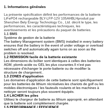
1. Informations générales
La présente spécification définit les performances de la batterie
LiFePO4 rechargeable BLY-LFP-12V 105AH
BLH
produit par
Shenzhen Bely Energy Technology Co., Ltd. décrit le type, les
performances, les caractéristiques techniques, les
avertissements et les précautions du paquet de batteries.
1.1 BMS
Système de gestion de la batterie
The battery Management system (BMS) installed in every battery
ensures that the battery in the event of under voltage or overload
switches off and automatically again turns on as soon as the
problem is resolved.
1.2 REMISSION facile de la batterie existante
Les dimensions du boîtier sont identiques à celles des batteries
AGM, plomb-acide ou GEL les plus courantes.Il n'est pas
nécessaire d'échanger le porte-batterie ou de modifier la
structure de chargement..
1.3 ZONES d'application
Les domaines d'application de cette batterie sont spécifiquement
pour les batteries de lithium récréatives.les chariots de golf ou les
mobiles électroniques / les fauteuils roulants et les machines à
nettoyer seront toujours plus souvent équipés.
1.4 LACHER les piles
Utilisez le chargeur de batterie au lithium approprié, en attendant
que la batterie soit complètement chargée.
1.5 PERFORMANCE / EFFICIENCE