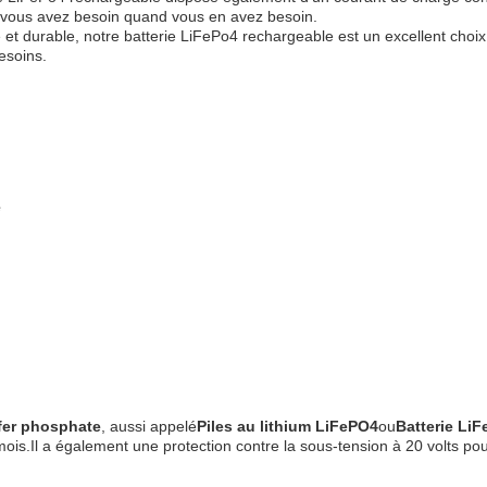
t vous avez besoin quand vous en avez besoin.
 et durable, notre batterie LiFePo4 rechargeable est un excellent choi
esoins.
e
 fer phosphate
, aussi appelé
Piles au lithium LiFePO4
ou
Batterie Li
ois.Il a également une protection contre la sous-tension à 20 volts pour