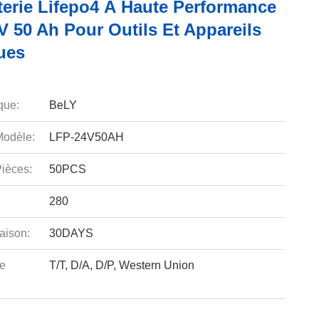
terie Lifepo4 À Haute Performance
V 50 Ah Pour Outils Et Appareils
ues
que:
BeLY
odèle:
LFP-24V50AH
ièces:
50PCS
280
aison:
30DAYS
e
T/T, D/A, D/P, Western Union