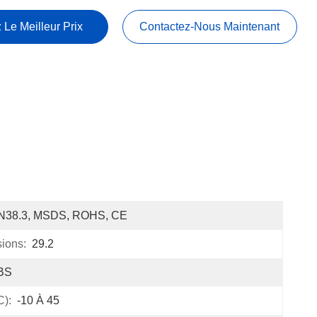
 Le Meilleur Prix
Contactez-Nous Maintenant
N38.3, MSDS, ROHS, CE
sions:
29.2
BS
C):
-10 À 45