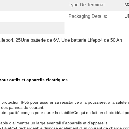
Type De Terminal:
M
Packaging Details:
U
Lifepo4
, 
25Une batterie de 6V
, 
Une batterie Lifepo4 de 50 Ah
our outils et appareils électriques
otection IP65 pour assurer sa résistance à la poussière, à la saleté et
 des pannes de courant.
e qualité conçus pour durer.la stabilitéCe qui en fait un choix idéal p
ble d'alimenter un large éventail d'appareils et d'appareils.
ie LiFePo4 rechargeable dispose également d'un courant de charge cont