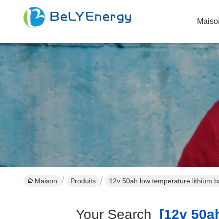
Maiso
Maison
Produits
12v 50ah low temperature lithium ba
Your Search
[12v 50ah