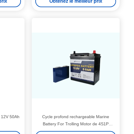
prix
Obtenez le meilleur prix
e 12V 50Ah
Cycle profond rechargeable Marine
Battery For Trolling Motor de 4S1P
640WH 12V 50AH