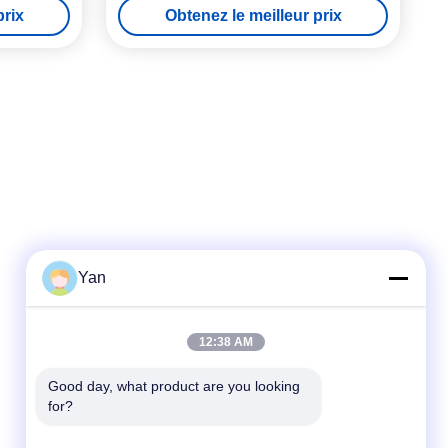
prix
Obtenez le meilleur prix
Yan
Contactez rapidement
12:38 AM
Téléphone :
86-20-82038494
Good day, what product are you looking 
for?
Email
sales@szbely.com