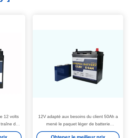
e 12 volts
12V adapté aux besoins du client 50Ah a
 traîne de
mené le paquet léger de batterie
e moteur
d'éclairage de secours de batterie au
prix
Obtenez le meilleur prix