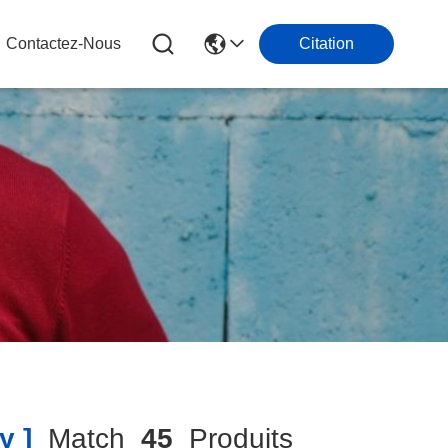
Contactez-Nous
Citation
y ]
Match
45
Produits