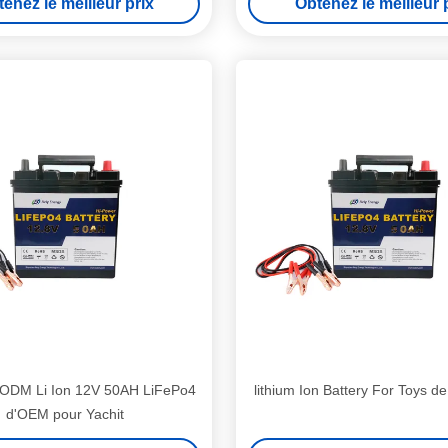
enez le meilleur prix
Obtenez le meilleur 
d'ODM Li Ion 12V 50AH LiFePo4
lithium Ion Battery For Toys d
d'OEM pour Yachit