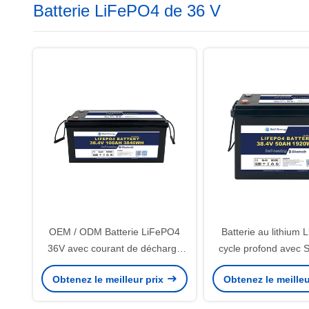
Batterie LiFePO4 de 36 V
OEM / ODM Batterie LiFePO4
Batterie au lithium
36V avec courant de décharge
cycle profond avec
de 100A pour les applications
pour l'énergie ren
Obtenez le meilleur prix
Obtenez le meilleu
maritimes à haute puissance
marine et navale 