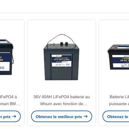
 LiFePO4 à
36V 40AH LiFePO4 batterie au
Batterie 
 Smart BMS
lithium avec fonction de
puissante 
ouvelable
communication incluse pour les
décharge d
r prix
Obtenez le meilleur prix
Obtenez le 
36V 50AH
chariots de golf
application
pu