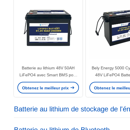
Batterie au lithium 48V 50AH
Bely Energy 5000 C
LiFePO4 avec Smart BMS pour
48V LiFePO4 Batte
l'énergie renouvelable des
Yachit 100% DOD Ut
Obtenez le meilleur prix
Obtenez le meilleu
bateaux maritimes
solaire
Batterie au lithium de stockage de l'é
Batterie au lithium de Bluetooth