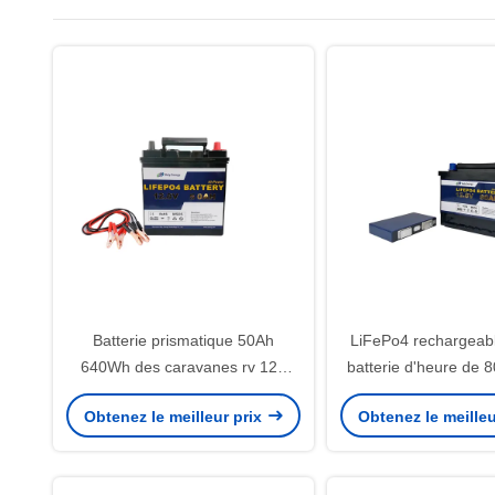
Batterie prismatique 50Ah
LiFePo4 rechargeabl
640Wh des caravanes rv 12V
batterie d'heure de 
LiFePo4
pour le système d'al
Obtenez le meilleur prix
Obtenez le meilleu
solaire