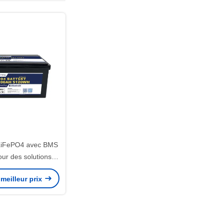
 LiFePO4 avec BMS
pour des solutions
tueuses de
meilleur prix
ironnement