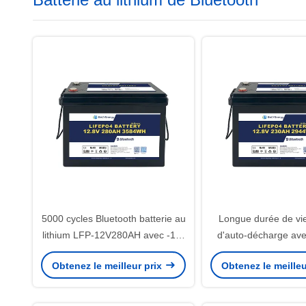
5000 cycles Bluetooth batterie au
Longue durée de vie
lithium LFP-12V280AH avec -10-
d'auto-décharge av
45C température de stockage et
terminal Lifepo4 
Obtenez le meilleur prix
Obtenez le meilleu
10V sous protection de tension
12V230Ah Pour
performances du