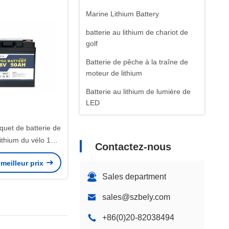
Marine Lithium Battery
batterie au lithium de chariot de
golf
Batterie de pêche à la traîne de
moteur de lithium
Batterie au lithium de lumière de
LED
Batterie de phosphate de fer de
quet de batterie de
lithium
lithium du vélo 12v
Contactez-nous
Batterie au lithium de télécom
 le panneau solaire
meilleur prix
Sales department
sales@szbely.com
+86(0)20-82038494