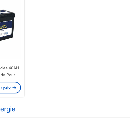
ycles 40AH
rie Pour
ilisation
r prix
nergie