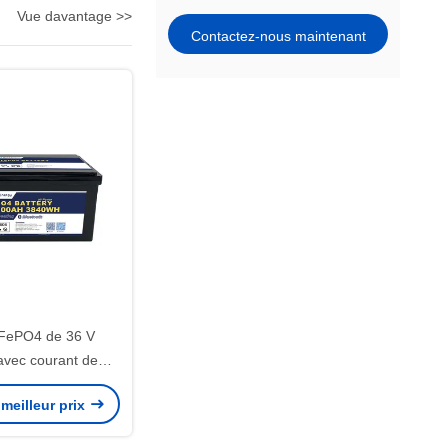
Vue davantage >>
Contactez-nous maintenant
LiFePO4 de 36 V
avec courant de
e 100 A pour les
meilleur prix
s marines à haute
issance