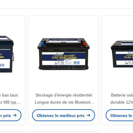
 bas taux
Stockage d'énergie résidentiel
Batterie sol
ec M8 type
Longue durée de vie Bluetooth
durable 12
Batterie
12V LiFePo4 Batterie avec une
température d
r prix
Obtenez le meilleur prix
Obtenez le 
 des
capacité nominale de 180Ah et
°C Auto-déch
rables
une énergie de 2304Wh