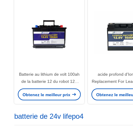
Batterie au lithium de volt 100ah
acide profond d'Io
de la batterie 12 du robot 12V
Replacement For Lead
LiFePo4 des bateaux rv pour le
de batterie de cycle 
Obtenez le meilleur prix
Obtenez le meilleu
camping
Lifepo4
batterie de 24v lifepo4