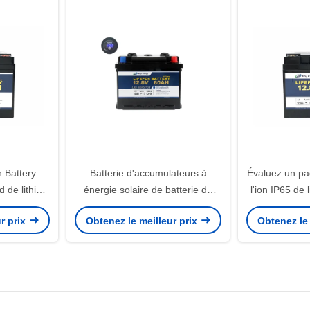
n Battery
Batterie d'accumulateurs à
Évaluez un pa
 de lithium
énergie solaire de batterie de
l'ion IP65 de 
de 50ah 12v
Tesla 80Ah 12V LiFePo4 pour la
50ah d'E pour
r prix
Obtenez le meilleur prix
Obtenez le 
maison