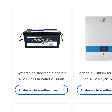
Système de stockage d'énergie
Batterie au lithium-f
48V LiFePO4 Batterie 100ah
de 48 V à cycle 
Avec courant de décharge
Obtenez le meilleur prix
Obtenez le meilleu
maximal 100A Et Bluetooth en
option