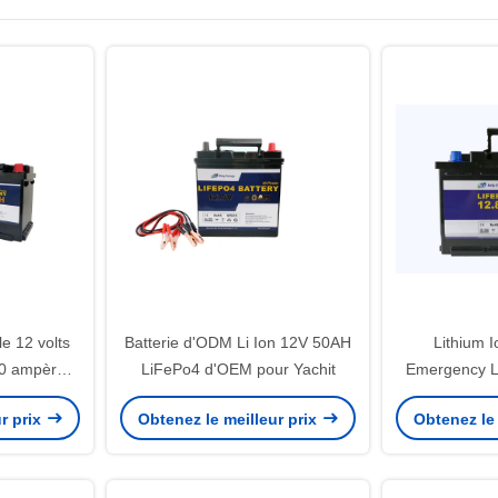
e 12 volts
Batterie d'ODM Li Ion 12V 50AH
Lithium I
80 ampères
LiFePo4 d'OEM pour Yachit
Emergency Li
imentation
100Ah du fau
r prix
Obtenez le meilleur prix
Obtenez le 
L