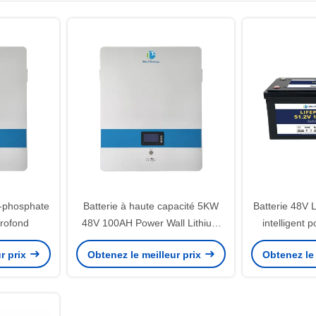
er-phosphate
Batterie à haute capacité 5KW
Batterie 48V
profond
48V 100AH Power Wall Lithium
intelligent 
Iron Phosphate avec capacité
respec
r prix
Obtenez le meilleur prix
Obtenez le 
nominale Bluetooth en option
l'env
100Ah