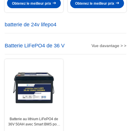
facile d'installation
chauffante pour basses
Obtenez le meilleur prix
Obtenez le meilleur prix
températures
batterie de 24v lifepo4
Batterie LiFePO4 de 36 V
Vue davantage > >
Batterie au lithium LiFePO4 de
36V 50AH avec Smart BMS pour
l'énergie renouvelable marine et