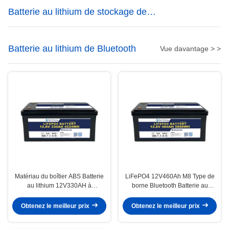
Batterie au lithium de stockage de
l'énergie
Batterie au lithium de Bluetooth
Vue davantage > >
Matériau du boîtier ABS Batterie
LiFePO4 12V460Ah M8 Type de
au lithium 12V330AH à
borne Bluetooth Batterie au
connexion Bluetooth avec
lithium 3,5V Cellules
protection IP65 et efficacité ≥99%
d'équilibrage Voltage 100A
Obtenez le meilleur prix
Obtenez le meilleur prix
Courant de charge continue pour
les applications