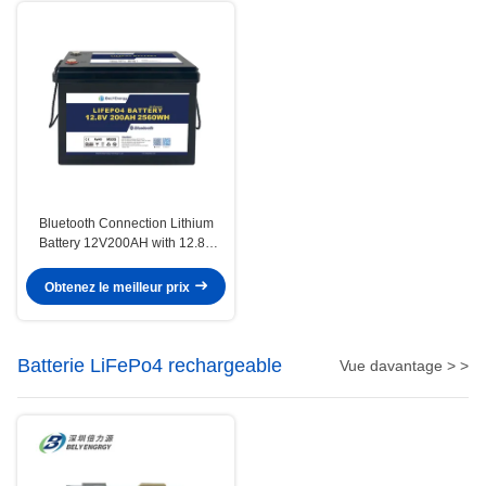
Bluetooth Connection Lithium
Battery 12V200AH with 12.8V
Nominal Voltage 200A Max
Charge Current and 0-60C
Obtenez le meilleur prix
Charge Temperature
Batterie LiFePo4 rechargeable
Vue davantage > >