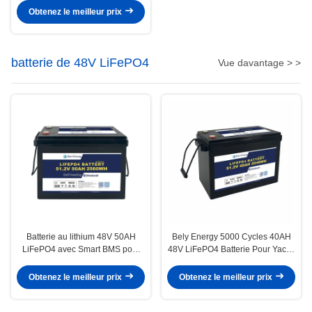
navale
Obtenez le meilleur prix
batterie de 48V LiFePO4
Vue davantage > >
Batterie au lithium 48V 50AH
Bely Energy 5000 Cycles 40AH
LiFePO4 avec Smart BMS pour
48V LiFePO4 Batterie Pour Yachit
l'énergie renouvelable des
100% DOD Utilisation solaire
bateaux maritimes
Obtenez le meilleur prix
Obtenez le meilleur prix