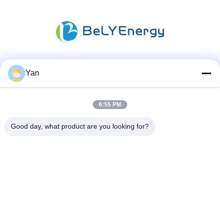
Les réseaux sociaux
Yan
6:55 PM
Contactez rapidement
Good day, what product are you looking for?
Téléphone :
86-20-82038494
Email
sales@szbely.com
Adresse :
4/F, bâtiment n° 1, parc industriel HuaWei KeGu, ville de