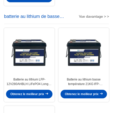
batterie au lithium de basse
Vue davantage > >
température
Batterie au lithium LFP-
Batterie au lithium basse
12V280AHBLH LiFePO4 Longue
température 21KG lFP-
durée et taux d'auto-décharge
12V230AHBLH Charge -30-60 °C
inférieur à 2%
Cellules prismatiques
Obtenez le meilleur prix
Obtenez le meilleur prix