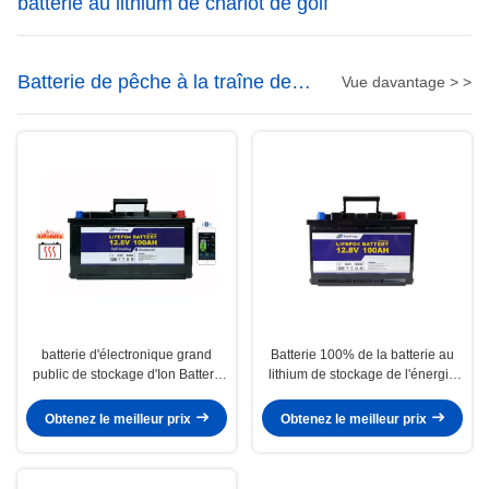
batterie au lithium de chariot de golf
Batterie de pêche à la traîne de
Vue davantage > >
moteur de lithium
batterie d'électronique grand
Batterie 100% de la batterie au
public de stockage d'Ion Battery
lithium de stockage de l'énergie
For Home Power de lithium de
de DOD 1280Wh 12V 100Ah
12V 100Ah
LiFePO4
Obtenez le meilleur prix
Obtenez le meilleur prix