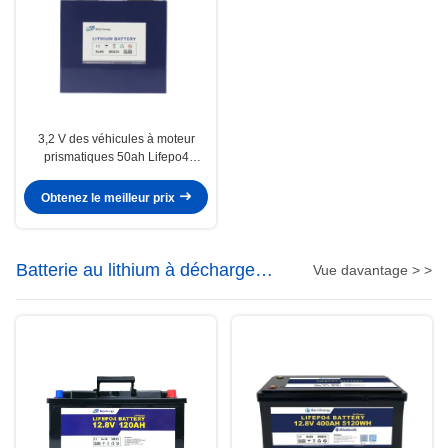
3,2 V des véhicules à moteur
prismatiques 50ah Lifepo4
évaluent un lithium Ion Battery
Used In Cars
Obtenez le meilleur prix
Batterie au lithium à décharge
Vue davantage > >
profonde