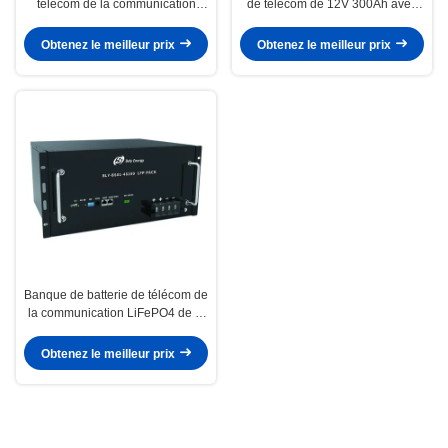
télécom de la communication
de télécom de 12V 300Ah avec
LiFePO4 48V 20Ah avec des
Bluetooth
indicateurs de LED
Obtenez le meilleur prix
Obtenez le meilleur prix
Banque de batterie de télécom de
la communication LiFePO4 de la
BOÎTE RS485 48V 100Ah avec
l'affichage à cristaux liquides
Obtenez le meilleur prix