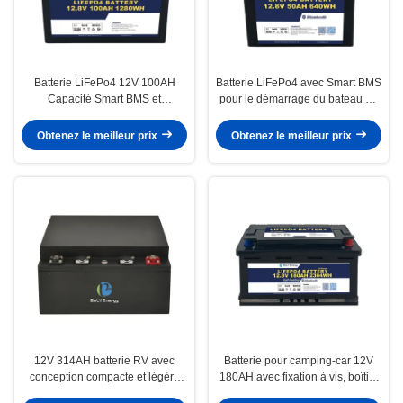
Batterie LiFePo4 12V 100AH
Batterie LiFePo4 avec Smart BMS
Capacité Smart BMS et
pour le démarrage du bateau de
remplacement facile
pêche ou le stockage d'énergie
12V 50AH
Obtenez le meilleur prix
Obtenez le meilleur prix
12V 314AH batterie RV avec
Batterie pour camping-car 12V
conception compacte et légère
180AH avec fixation à vis, boîtier
pour économiser de l'espace et
H8 DIN, Bluetooth et auto-