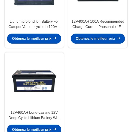
Lithium profond Ion Battery For
12V400AH 100A Recommended
Camper Van de cycle de 120AH
Charge Current Phosphate LFP
12V
Battery PACK for Long-lasting
Performance
Obtenez le meilleur prix
Obtenez le meilleur prix
12V460AH Long-Lasting 12V
Deep Cycle Lithium Battery With
3 Years Guaranty And ≤10mΩ
Impedance
Obtenez le meilleur prix