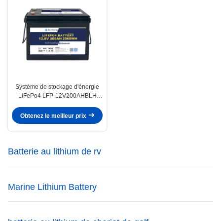
Système de stockage d'énergie
LiFePo4 LFP-12V200AHBLH
homologué pour une plage de
température de -20°C à 60°C
Obtenez le meilleur prix
Batterie au lithium de rv
Marine Lithium Battery