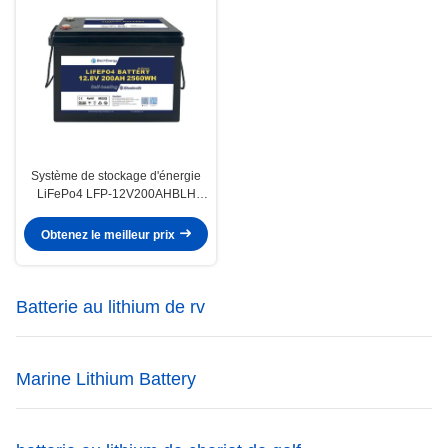
Système de stockage d'énergie
LiFePo4 LFP-12V200AHBLH
homologué pour une plage de
température de -20°C à 60°C
Obtenez le meilleur prix
Batterie au lithium de rv
Marine Lithium Battery