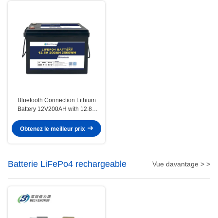
Bluetooth Connection Lithium
Battery 12V200AH with 12.8V
Nominal Voltage 200A Max
Charge Current and 0-60C
Obtenez le meilleur prix
Charge Temperature
Batterie LiFePo4 rechargeable
Vue davantage > >