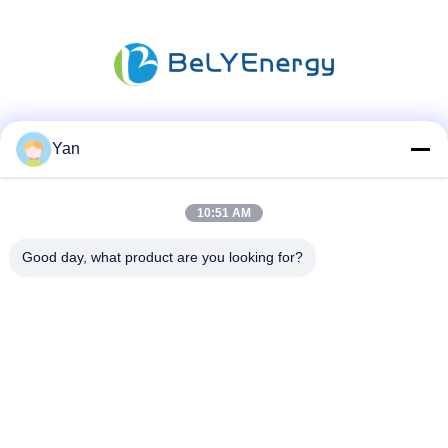
Les réseaux sociaux
Yan
10:51 AM
Contactez rapidement
Good day, what product are you looking for?
Téléphone :
86-20-82038494
Email
sales@szbely.com
Adresse :
4/F, bâtiment n° 1, parc industriel HuaWei KeGu, ville de