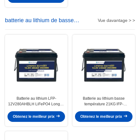
batterie au lithium de basse
Vue davantage > >
température
Batterie au lithium LFP-
Batterie au lithium basse
12V280AHBLH LiFePO4 Longue
température 21KG lFP-
durée et taux d'auto-décharge
12V230AHBLH Charge -30-60 °C
inférieur à 2%
Cellules prismatiques
Obtenez le meilleur prix
Obtenez le meilleur prix