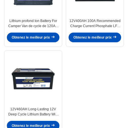
Lithium profond Ion Battery For
12V400AH 100A Recommended
Camper Van de cycle de 120AH
Charge Current Phosphate LFP
12V
Battery PACK for Long-lasting
Performance
Obtenez le meilleur prix
Obtenez le meilleur prix
12V460AH Long-Lasting 12V
Deep Cycle Lithium Battery With
3 Years Guaranty And ≤10mΩ
Impedance
Obtenez le meilleur prix