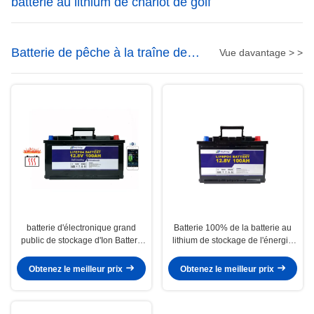
batterie au lithium de chariot de golf
Batterie de pêche à la traîne de
Vue davantage > >
moteur de lithium
batterie d'électronique grand
Batterie 100% de la batterie au
public de stockage d'Ion Battery
lithium de stockage de l'énergie
For Home Power de lithium de
de DOD 1280Wh 12V 100Ah
12V 100Ah
LiFePO4
Obtenez le meilleur prix
Obtenez le meilleur prix