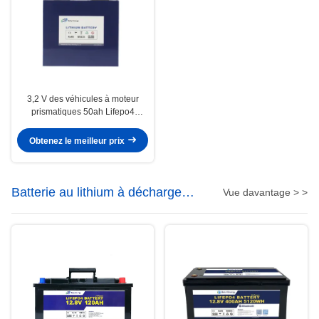
3,2 V des véhicules à moteur
prismatiques 50ah Lifepo4
évaluent un lithium Ion Battery
Used In Cars
Obtenez le meilleur prix
Batterie au lithium à décharge
Vue davantage > >
profonde