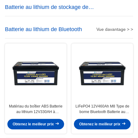
Batterie au lithium de stockage de
l'énergie
Batterie au lithium de Bluetooth
Vue davantage > >
Matériau du boîtier ABS Batterie
LiFePO4 12V460Ah M8 Type de
au lithium 12V330AH à
borne Bluetooth Batterie au
connexion Bluetooth avec
lithium 3,5V Cellules
protection IP65 et efficacité ≥99%
d'équilibrage Voltage 100A
Obtenez le meilleur prix
Obtenez le meilleur prix
Courant de charge continue pour
les applications