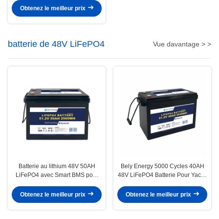
navale
Obtenez le meilleur prix
batterie de 48V LiFePO4
Vue davantage > >
Batterie au lithium 48V 50AH
Bely Energy 5000 Cycles 40AH
LiFePO4 avec Smart BMS pour
48V LiFePO4 Batterie Pour Yachit
l'énergie renouvelable des
100% DOD Utilisation solaire
bateaux maritimes
Obtenez le meilleur prix
Obtenez le meilleur prix