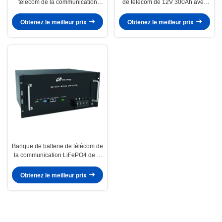
télécom de la communication
de télécom de 12V 300Ah avec
LiFePO4 48V 20Ah avec des
Bluetooth
indicateurs de LED
Obtenez le meilleur prix
Obtenez le meilleur prix
Banque de batterie de télécom de
la communication LiFePO4 de la
BOÎTE RS485 48V 100Ah avec
l'affichage à cristaux liquides
Obtenez le meilleur prix