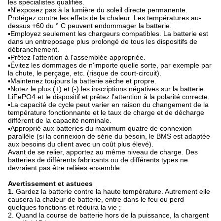
les spécialistes qualifiés.
▪N'exposez pas à la lumière du soleil directe permanente.
Protégez contre les effets de la chaleur. Les températures au-
dessus +60 du ° C peuvent endommager la batterie.
▪Employez seulement les chargeurs compatibles. La batterie est
dans un entreposage plus prolongé de tous les dispositifs de
débranchement.
▪Prêtez l'attention à l'assemblée appropriée.
▪Évitez les dommages de n'importe quelle sorte, par exemple par
la chute, le perçage, etc. (risque de court-circuit).
▪Maintenez toujours la batterie sèche et propre.
▪Notez le plus (+) et (-) les inscriptions négatives sur la batterie
LiFePO4 et le dispositif et prêtez l'attention à la polarité correcte.
▪La capacité de cycle peut varier en raison du changement de la
température fonctionnante et le taux de charge et de décharge
diffèrent de la capacité nominale.
▪Approprié aux batteries du maximum quatre de connexion
parallèle (si la connexion de série du besoin, le BMS est adaptée
aux besoins du client avec un coût plus élevé).
Avant de se relier, apportez au même niveau de charge. Des
batteries de différents fabricants ou de différents types ne
devraient pas être reliées ensemble.
Avertissement et astuces
1.
Gardez la batterie contre la haute température. Autrement elle
causera la chaleur de batterie, entre dans le feu ou perd
quelques fonctions et réduira la vie ;
2. Quand la course de batterie hors de la puissance, la chargent