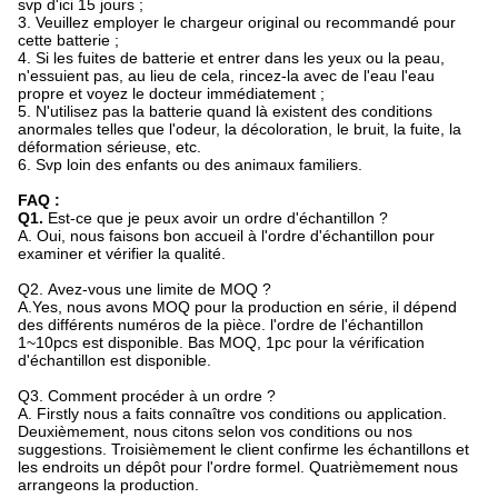
svp d'ici 15 jours ;
3. Veuillez employer le chargeur original ou recommandé pour
cette batterie ;
4. Si les fuites de batterie et entrer dans les yeux ou la peau,
n'essuient pas, au lieu de cela, rincez-la avec de l'eau l'eau
propre et voyez le docteur immédiatement ;
5. N'utilisez pas la batterie quand là existent des conditions
anormales telles que l'odeur, la décoloration, le bruit, la fuite, la
déformation sérieuse, etc.
6. Svp loin des enfants ou des animaux familiers.
FAQ :
Q1.
Est-ce que je peux avoir un ordre d'échantillon ?
A. Oui, nous faisons bon accueil à l'ordre d'échantillon pour
examiner et vérifier la qualité.
Q2.
Avez-vous une limite de MOQ ?
A.Yes, nous avons MOQ pour la production en série, il dépend
des différents numéros de la pièce. l'ordre de l'échantillon
1~10pcs est disponible. Bas MOQ, 1pc pour la vérification
d'échantillon est disponible.
Q3. Comment procéder à un ordre ?
A. Firstly nous a faits connaître vos conditions ou application.
Deuxièmement, nous citons selon vos conditions ou nos
suggestions. Troisièmement le client confirme les échantillons et
les endroits un dépôt pour l'ordre formel. Quatrièmement nous
arrangeons la production.