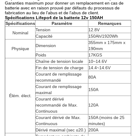
Garanties maximum pour donner un remplacement en cas de
batterie avec en raison prouvé par défauts du processus de
fabrication au lieu de l'abus et de l'abus de client.
Spécifications Lifepo4 de la batterie 12v 150AH
Spécifications
Paramètre
Remarques
Tension
12.8V
Nominal
Capacité
150Ah/1920Wh
355mm x 175mm x
Dimension
Physique
190mm
Poids
17KGS
Chaîne de tension locale
10~14.6V
Fin de tension de charge
14.4~14.6V
Courant de remplissage
80A
recommandé
Courant de remplissage
150A
maximal
Élém. élect.
Courant dérivé
recommandé de Max.
120A
Continuous
Courant dérivé de Max.
150A
(moins de 25
Continuous
minutes)
Dérivé maximal (sec ≤20.)
200A