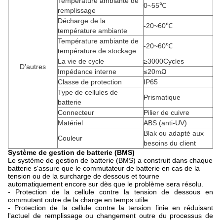
Température ambiante de
0~55℃
remplissage
Décharge de la
-20~60℃
température ambiante
Température ambiante de
-20~60℃
température de stockage
La vie de cycle
≥3000Cycles
D'autres
Impédance interne
≤20mΩ
Classe de protection
IP65
Type de cellules de
Prismatique
batterie
Connecteur
Pilier de cuivre
Matériel
ABS (anti-UV)
Blak ou adapté aux
Couleur
besoins du client
Système de gestion de batterie (BMS)
Le système de gestion de batterie (BMS) a construit dans chaque
batterie s'assure que le commutateur de batterie en cas de la
tension ou de la surcharge de dessous et tourne
automatiquement encore sur dès que le problème sera résolu.
- Protection de la cellule contre la tension de dessous en
commutant outre de la charge en temps utile.
- Protection de la cellule contre la tension finie en réduisant
l'actuel de remplissage ou changement outre du processus de