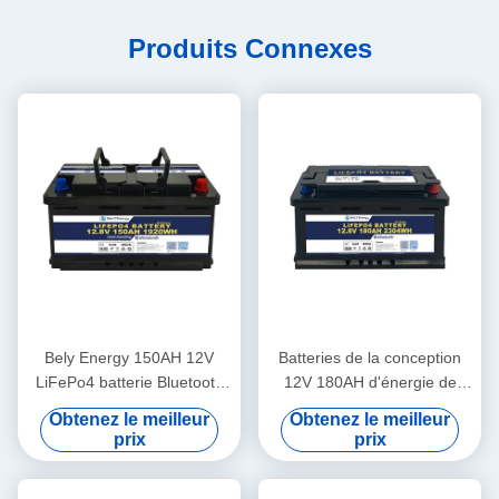
Produits Connexes
Bely Energy 150AH 12V
Batteries de la conception
LiFePo4 batterie Bluetooth
12V 180AH d'énergie de
et auto-chauffage Pour
Bely les plus défuntes pour
Obtenez le meilleur
Obtenez le meilleur
Yachit médical
Bluetooth pour la station de
prix
prix
base de stockage de
l'énergie d'UPS rv