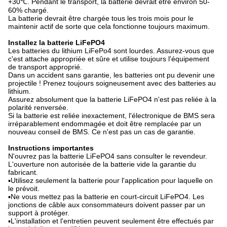
+30℃. Pendant le transport, la batterie devrait être environ 50-
60% chargé.
La batterie devrait être chargée tous les trois mois pour le
maintenir actif de sorte que cela fonctionne toujours maximum.
Installez la batterie LiFePO4
Les batteries du lithium LiFePo4 sont lourdes. Assurez-vous que
c'est attache appropriée et sûre et utilise toujours l'équipement
de transport approprié.
Dans un accident sans garantie, les batteries ont pu devenir une
projectile ! Prenez toujours soigneusement avec des batteries au
lithium.
Assurez absolument que la batterie LiFePO4 n'est pas reliée à la
polarité renversée.
Si la batterie est reliée inexactement, l'électronique de BMS sera
irréparablement endommagée et doit être remplacée par un
nouveau conseil de BMS. Ce n'est pas un cas de garantie.
Instructions importantes
N'ouvrez pas la batterie LiFePO4 sans consulter le revendeur.
L'ouverture non autorisée de la batterie vide la garantie du
fabricant.
▪Utilisez seulement la batterie pour l'application pour laquelle on
le prévoit.
▪Ne vous mettez pas la batterie en court-circuit LiFePO4. Les
jonctions de câble aux consommateurs doivent passer par un
support à protéger.
▪L'installation et l'entretien peuvent seulement être effectués par