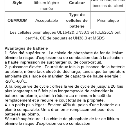
Style
lithium légère
Couleur
besoins du client
menée
Type de
OEM/ODM
Accepatable
cellules de
Prismatique
batterie
Les cellules prismatiques
UL1642& UN38.3 et ICE62619 ont
certifié, CE de paquets et UN38.3 et MSDS
Avantages de batterie
1.
Sécurité supérieure : La chimie de phosphate de fer de lithium
élimine le risque d'explosion ou de combustion due à la situation
à haute impression de surcharger ou de court-circuit.
2. puissance élevée : Fournit deux fois la puissance de la batterie
au plomb, même taux élevé de décharge, tandis que température
ambiante plus large de maintien de capacité de haute énergie :
-20℃~60℃.
3. la longue vie de cycle : offres la vie de cycle de jusqu'à 20 fois
plus longtemps et 5 fois plus longtemps/vie de calendrier la
batterie au plomb, aidant à réduire au minimum le coût de
remplacement et à réduire le coût total de la propriété.
4. un poids plus léger : Environ 40% du poids d'une batterie au
plomb comparable. Un « dron en » remplacement pour des
batteries au plomb.
Sécurité supérieure : La chimie de phosphate de fer de lithium
élimine le risque d'explosion ou de combustion