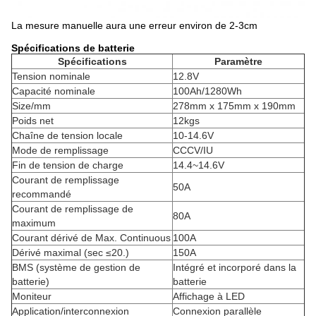
La mesure manuelle aura une erreur environ de 2-3cm
Spécifications de batterie
Spécifications
Paramètre
Tension nominale
12.8V
Capacité nominale
100Ah/1280Wh
Size/mm
278mm x 175mm x 190mm
Poids net
12kgs
Chaîne de tension locale
10-14.6V
Mode de remplissage
CCCV/IU
Fin de tension de charge
14.4~14.6V
Courant de remplissage
50A
recommandé
Courant de remplissage de
80A
maximum
Courant dérivé de Max. Continuous
100A
Dérivé maximal (sec ≤20.)
150A
BMS (système de gestion de
Intégré et incorporé dans la
batterie)
batterie
Moniteur
Affichage à LED
Application/interconnexion
Connexion parallèle