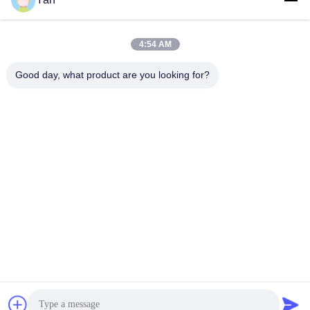
4:54 AM
Contactez rapidement
Good day, what product are you looking for?
Téléphone :
86-20-82038494
Email
sales@szbely.com
Adresse :
4/F, bâtiment n° 1, parc industriel HuaWei KeGu, ville de
Dalingshan, Dongguan, Guangdong, Chine. C.P. : 523000
Politique en matière de protection de la vie privée
|
Plan du site
Bonne qualité de la Chine batterie de 12V LiFePO4 Fournisseur.
© de Copyright 2021-2026 Shenzhen Bely Energy Technology
Co., Ltd. . Tous droits réservés.