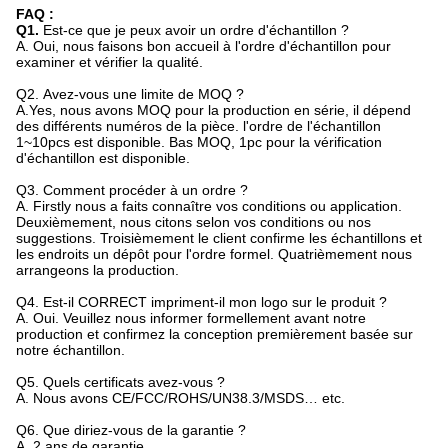
FAQ :
Q1.
Est-ce que je peux avoir un ordre d'échantillon ?
A. Oui, nous faisons bon accueil à l'ordre d'échantillon pour
examiner et vérifier la qualité.
Q2.
Avez-vous une limite de MOQ ?
A.Yes, nous avons MOQ pour la production en série, il dépend
des différents numéros de la pièce. l'ordre de l'échantillon
1~10pcs est disponible. Bas MOQ, 1pc pour la vérification
d'échantillon est disponible.
Q3. Comment procéder à un ordre ?
A. Firstly nous a faits connaître vos conditions ou application.
Deuxièmement, nous citons selon vos conditions ou nos
suggestions. Troisièmement le client confirme les échantillons et
les endroits un dépôt pour l'ordre formel. Quatrièmement nous
arrangeons la production.
Q4.
Est-il CORRECT impriment-il mon logo sur le produit ?
A. Oui. Veuillez nous informer formellement avant notre
production et confirmez la conception premièrement basée sur
notre échantillon.
Q5.
Quels certificats avez-vous ?
A. Nous avons CE/FCC/ROHS/UN38.3/MSDS… etc.
Q6.
Que diriez-vous de la garantie ?
A. 2 ans de garantie.