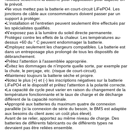
le prévoit.
▪Ne vous mettez pas la batterie en court-circuit LiFePO4. Les
jonctions de câble aux consommateurs doivent passer par un
support à protéger.
▪L'installation et l'entretien peuvent seulement être effectués par
les spécialistes qualifiés.
▪N'exposez pas à la lumière du soleil directe permanente.
Protégez contre les effets de la chaleur. Les températures au-
dessus +60 du ° C peuvent endommager la batterie.
▪Employez seulement les chargeurs compatibles. La batterie est
dans un entreposage plus prolongé de tous les dispositifs de
débranchement.
▪Prêtez l'attention à l'assemblée appropriée.
▪Évitez les dommages de n'importe quelle sorte, par exemple par
la chute, le perçage, etc. (risque de court-circuit).
▪Maintenez toujours la batterie sèche et propre.
▪Notez le plus (+) et (-) les inscriptions négatives sur la batterie
LiFePO4 et le dispositif et prêtez l'attention à la polarité correcte.
▪La capacité de cycle peut varier en raison du changement de la
température fonctionnante et le taux de charge et de décharge
diffèrent de la capacité nominale.
▪Approprié aux batteries du maximum quatre de connexion
parallèle (si la connexion de série du besoin, le BMS est adaptée
aux besoins du client avec un coût plus élevé).
Avant de se relier, apportez au même niveau de charge. Des
batteries de différents fabricants ou de différents types ne
devraient pas être reliées ensemble.