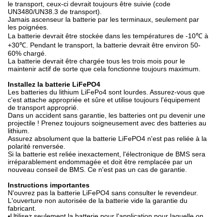
le transport, ceux-ci devrait toujours être suivie (code
UN3480/UN38.3 de transport).
Jamais ascenseur la batterie par les terminaux, seulement par
les poignées.
La batterie devrait être stockée dans les températures de -10℃ à
+30℃. Pendant le transport, la batterie devrait être environ 50-
60% chargé.
La batterie devrait être chargée tous les trois mois pour le
maintenir actif de sorte que cela fonctionne toujours maximum.
Installez la batterie LiFePO4
Les batteries du lithium LiFePo4 sont lourdes. Assurez-vous que
c'est attache appropriée et sûre et utilise toujours l'équipement
de transport approprié.
Dans un accident sans garantie, les batteries ont pu devenir une
projectile ! Prenez toujours soigneusement avec des batteries au
lithium.
Assurez absolument que la batterie LiFePO4 n'est pas reliée à la
polarité renversée.
Si la batterie est reliée inexactement, l'électronique de BMS sera
irréparablement endommagée et doit être remplacée par un
nouveau conseil de BMS. Ce n'est pas un cas de garantie.
Instructions importantes
N'ouvrez pas la batterie LiFePO4 sans consulter le revendeur.
L'ouverture non autorisée de la batterie vide la garantie du
fabricant.
▪Utilisez seulement la batterie pour l'application pour laquelle on