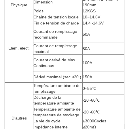
Dimension
Physique
190mm
Poids
12KGS
Chaîne de tension locale
10~14.6V
Fin de tension de charge
14.4~14.6V
Courant de remplissage
50A
recommandé
Courant de remplissage
Élém. élect.
80A
maximal
Courant dérivé de Max.
100A
Continuous
Dérivé maximal (sec ≤20.)
150A
Température ambiante de
0~55℃
remplissage
Décharge de la
-20~60℃
température ambiante
Température ambiante de
-20~60℃
température de stockage
D'autres
La vie de cycle
≥3000Cycles
Impédance interne
≤20mΩ