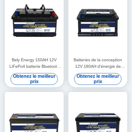
Bely Energy 150AH 12V
Batteries de la conception
LiFePo4 batterie Bluetooth
12V 180AH d'énergie de
et auto-chauffage Pour
Bely les plus défuntes pour
Obtenez le meilleur
Obtenez le meilleur
Yachit médical
Bluetooth pour la station de
prix
prix
base de stockage de
l'énergie d'UPS rv