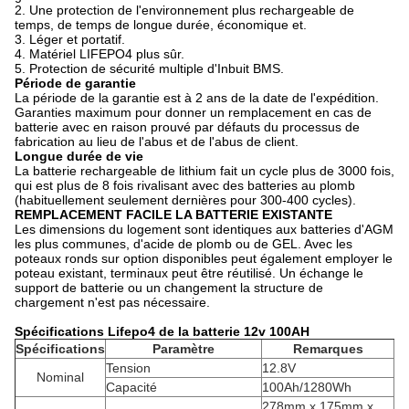
2. Une protection de l'environnement plus rechargeable de
temps, de temps de longue durée, économique et.
3. Léger et portatif.
4. Matériel LIFEPO4 plus sûr.
5. Protection de sécurité multiple d'Inbuit BMS.
Période de garantie
La période de la garantie est à 2 ans de la date de l'expédition.
Garanties maximum pour donner un remplacement en cas de
batterie avec en raison prouvé par défauts du processus de
fabrication au lieu de l'abus et de l'abus de client.
Longue durée de vie
La batterie rechargeable de lithium fait un cycle plus de 3000 fois,
qui est plus de 8 fois rivalisant avec des batteries au plomb
(habituellement seulement dernières pour 300-400 cycles).
REMPLACEMENT FACILE LA BATTERIE EXISTANTE
Les dimensions du logement sont identiques aux batteries d'AGM
les plus communes, d'acide de plomb ou de GEL. Avec les
poteaux ronds sur option disponibles peut également employer le
poteau existant, terminaux peut être réutilisé. Un échange le
support de batterie ou un changement la structure de
chargement n'est pas nécessaire.
Spécifications Lifepo4 de la batterie 12v 100AH
Spécifications
Paramètre
Remarques
Tension
12.8V
Nominal
Capacité
100Ah/1280Wh
278mm x 175mm x