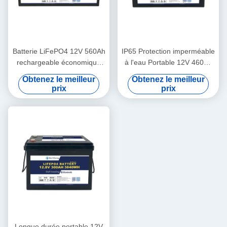
Batterie LiFePO4 12V 560Ah
IP65 Protection imperméable
rechargeable économique
à l'eau Portable 12V 460Ah
5000 cycles
LiFePo4 batterie longue
Obtenez le meilleur
Obtenez le meilleur
durée de vie pour camping-
prix
prix
car
Longue durée portable 12V