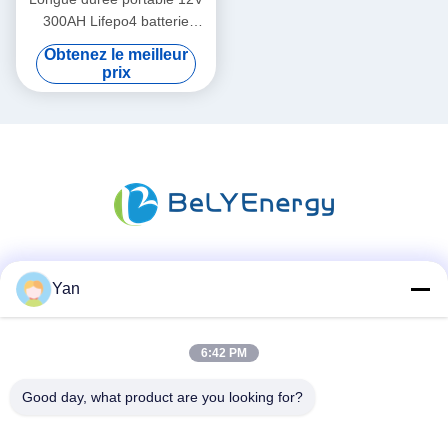
300AH Lifepo4 batterie
nouvelle catégorie A cellules
Obtenez le meilleur
longue durée de vie
prix
Les réseaux sociaux
Yan
6:42 PM
Contactez rapidement
Good day, what product are you looking for?
Téléphone :
86-20-82038494