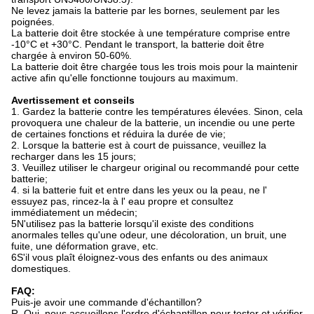
Ne levez jamais la batterie par les bornes, seulement par les
poignées.
La batterie doit être stockée à une température comprise entre
-10°C et +30°C. Pendant le transport, la batterie doit être
chargée à environ 50-60%.
La batterie doit être chargée tous les trois mois pour la maintenir
active afin qu'elle fonctionne toujours au maximum.
Avertissement et conseils
1. Gardez la batterie contre les températures élevées. Sinon, cela
provoquera une chaleur de la batterie, un incendie ou une perte
de certaines fonctions et réduira la durée de vie;
2. Lorsque la batterie est à court de puissance, veuillez la
recharger dans les 15 jours;
3. Veuillez utiliser le chargeur original ou recommandé pour cette
batterie;
4. si la batterie fuit et entre dans les yeux ou la peau, ne l'
essuyez pas, rincez-la à l' eau propre et consultez
immédiatement un médecin;
5N'utilisez pas la batterie lorsqu'il existe des conditions
anormales telles qu'une odeur, une décoloration, un bruit, une
fuite, une déformation grave, etc.
6S'il vous plaît éloignez-vous des enfants ou des animaux
domestiques.
FAQ:
Puis-je avoir une commande d'échantillon?
R. Oui, nous accueillons l'ordre d'échantillon pour tester et vérifier