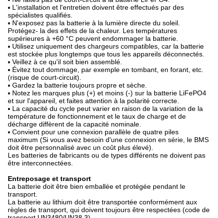
▪ L'installation et l'entretien doivent être effectués par des
spécialistes qualifiés.
▪ N'exposez pas la batterie à la lumière directe du soleil.
Protégez- la des effets de la chaleur. Les températures
supérieures à +60 °C peuvent endommager la batterie.
▪ Utilisez uniquement des chargeurs compatibles, car la batterie
est stockée plus longtemps que tous les appareils déconnectés.
▪ Veillez à ce qu'il soit bien assemblé.
▪ Évitez tout dommage, par exemple en tombant, en forant, etc.
(risque de court-circuit).
▪ Gardez la batterie toujours propre et sèche.
▪ Notez les marques plus (+) et moins (-) sur la batterie LiFePO4
et sur l'appareil, et faites attention à la polarité correcte.
▪ La capacité du cycle peut varier en raison de la variation de la
température de fonctionnement et le taux de charge et de
décharge diffèrent de la capacité nominale.
▪ Convient pour une connexion parallèle de quatre piles
maximum (Si vous avez besoin d'une connexion en série, le BMS
doit être personnalisé avec un coût plus élevé).
Les batteries de fabricants ou de types différents ne doivent pas
être interconnectées.
Entreposage et transport
La batterie doit être bien emballée et protégée pendant le
transport.
La batterie au lithium doit être transportée conformément aux
règles de transport, qui doivent toujours être respectées (code de
transport UN3480/UN38.3).