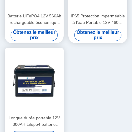
Batterie LiFePO4 12V 560Ah
IP65 Protection imperméable
rechargeable économique
à l'eau Portable 12V 460Ah
5000 cycles
LiFePo4 batterie longue
Obtenez le meilleur
Obtenez le meilleur
durée de vie pour camping-
prix
prix
car
Longue durée portable 12V
300AH Lifepo4 batterie
nouvelle catégorie A cellules