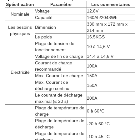
Spécification
Paramètre
Les commentaires
Voltage
12.8V
Nominale
Capacité
160Ah/2048Wh
330 mm x 172 mm x
Les besoins
Dimension
214 mm
physiques
Le poids
16.5KGS
Plage de tension de
10 à 14,6 V
fonctionnement
Voltage de fin de charge
14.4 à 14,6 V
Courant de charge
100A
recommandé
Électricité
Max. Courant de charge
150A
Max. Courant de
150A
décharge continu
Le courant de décharge
200A
maximal (≤ 20 s)
Plage de température de
0 à 60°C
charge
Plage de température de
-20 à 60 °C
décharge
Plage de température de
-10 à 45 °C
stockage