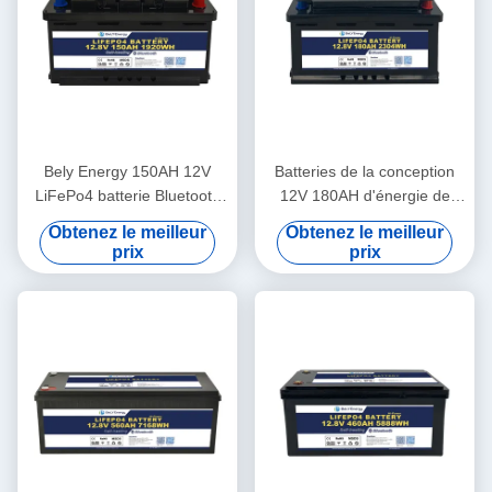
Bely Energy 150AH 12V
Batteries de la conception
LiFePo4 batterie Bluetooth
12V 180AH d'énergie de
et auto-chauffage Pour
Bely les plus défuntes pour
Obtenez le meilleur
Obtenez le meilleur
Yachit médical
Bluetooth pour la station de
prix
prix
base de stockage de
l'énergie d'UPS rv