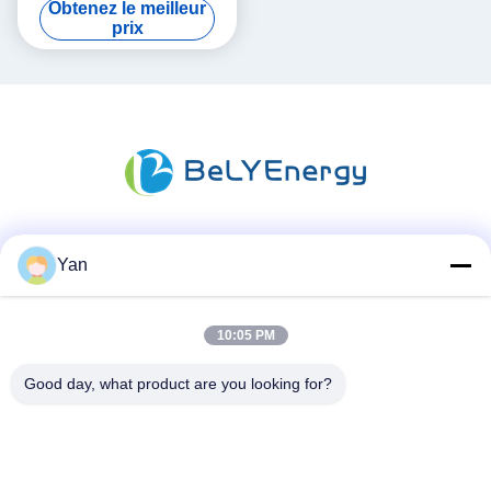
Obtenez le meilleur
longue durée de vie
prix
Les réseaux sociaux
Yan
10:05 PM
Contactez rapidement
Good day, what product are you looking for?
Téléphone :
86-20-82038494
Email