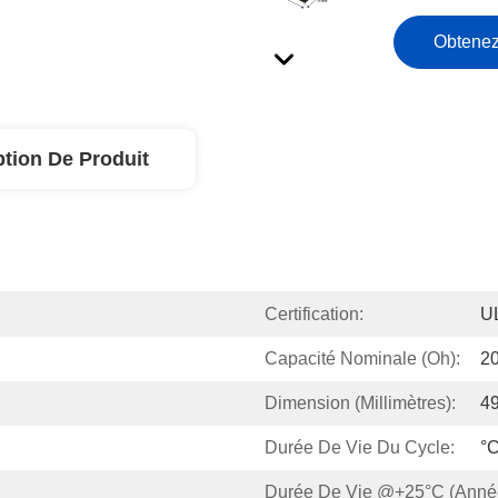
Obtenez
ption De Produit
Certification:
U
Capacité Nominale (oh):
2
Dimension (millimètres):
4
Durée De Vie Du Cycle:
°
Durée De Vie @+25°C (anné