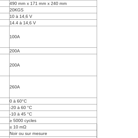
490 mm x 171 mm x 240 mm
20KGS
10 à 14,6 V
14.4 à 14,6 V
100A
200A
200A
260A
0 à 60°C
-20 à 60 °C
-10 à 45 °C
≥ 5000 cycles
≤ 10 mΩ
Noir ou sur mesure