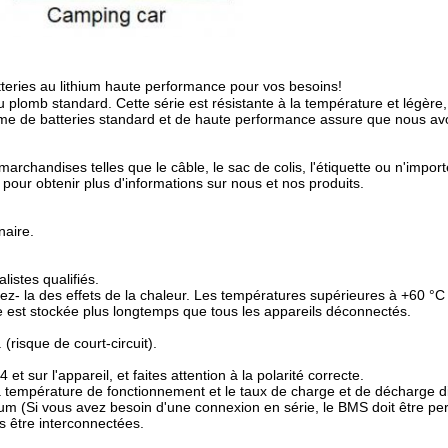
tteries au lithium haute performance pour vos besoins!
 au plomb standard. Cette série est résistante à la température et légère,
 de batteries standard et de haute performance assure que nous avo
 marchandises telles que le câble, le sac de colis, l'étiquette ou n'im
 pour obtenir plus d'informations sur nous et nos produits.
naire.
alistes qualifiés.
tégez- la des effets de la chaleur. Les températures supérieures à +60 
ie est stockée plus longtemps que tous les appareils déconnectés.
(risque de court-circuit).
t sur l'appareil, et faites attention à la polarité correcte.
 la température de fonctionnement et le taux de charge et de décharge di
um (Si vous avez besoin d'une connexion en série, le BMS doit être per
as être interconnectées.