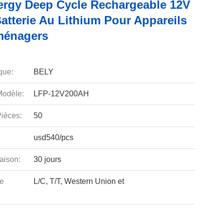
ergy Deep Cycle Rechargeable 12V
atterie Au Lithium Pour Appareils
ménagers
que:
BELY
odèle:
LFP-12V200AH
ièces:
50
usd540/pcs
aison:
30 jours
e
L/C, T/T, Western Union et