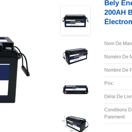
Bely En
200AH B
Électro
Nom De Mar
Numéro De M
Nombre De P
Prix:
Délai De Livr
Conditions D
Paiement: