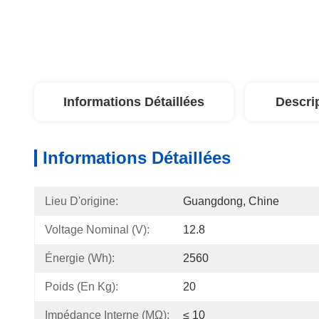
Informations Détaillées
Descri
Informations Détaillées
Lieu D'origine:
Guangdong, Chine
Voltage Nominal (V):
12.8
Énergie (Wh):
2560
Poids (en Kg):
20
Impédance Interne (mΩ):
≤ 10