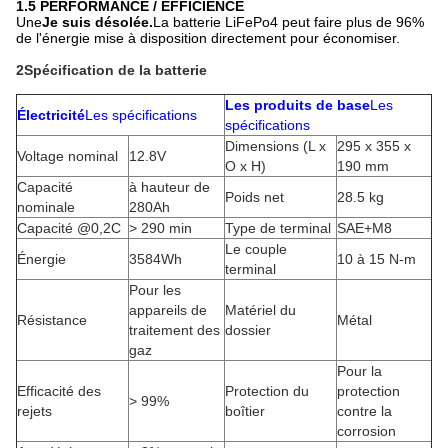
1.5 PERFORMANCE / EFFICIENCE
Une
Je suis désolée.
La batterie LiFePo4 peut faire plus de 96%
de l'énergie mise à disposition directement pour économiser.
2Spécification de la batterie
Les produits de base
Les
Électricité
Les spécifications
spécifications
Dimensions (L x
295 x 355 x
Voltage nominal
12.8V
O x H)
190 mm
Capacité
à hauteur de
Poids net
28.5 kg
nominale
280Ah
Capacité @0,2C
> 290 min
Type de terminal
SAE+M8
Le couple
Énergie
3584Wh
10 à 15 N-m
terminal
Pour les
appareils de
Matériel du
Résistance
Métal
traitement des
dossier
gaz
Pour la
Efficacité des
Protection du
protection
> 99%
rejets
boîtier
contre la
corrosion