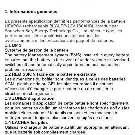
1. Informations générales
La présente spécification définit les performances de la batterie
LiFePO4 rechargeable BLY-LFP-12V 180AH
BLH
produit par
Shenzhen Bely Energy Technology Co., Ltd. décrit le type, les
performances, les caractéristiques techniques, les
avertissements et les précautions du paquet de batteries.
1.1 BMS
Système de gestion de la batterie
The battery Management system (BMS) installed in every battery
ensures that the battery in the event of under voltage or overload
switches off and automatically again turns on as soon as the
problem is resolved.
1.2 REMISSION facile de la batterie existante
Les dimensions du boîtier sont identiques à celles des batteries
AGM, plomb-acide ou GEL les plus courantes.Il n'est pas
nécessaire d'échanger le porte-batterie ou de modifier la
structure de chargement..
1.3 ZONES d'application
Les domaines d'application de cette batterie sont spécifiquement
pour les batteries de lithium récréatives.les chariots de golf ou les
mobiles électroniques / fauteuils roulants et les machines à
nettoyer seront toujours plus souvent équipés de celui-ci.
1.4 LACHER les piles
Utilisez le chargeur de batterie au lithium approprié, en attendant
que la batterie soit complètement chargée.