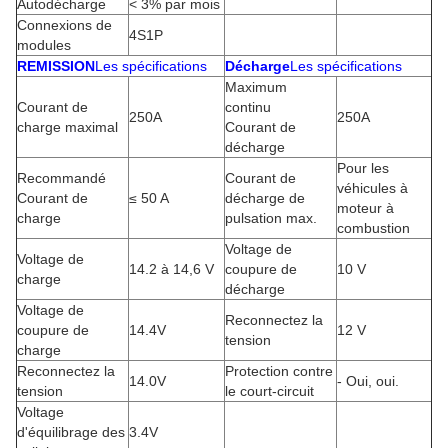
Autodécharge
< 3% par mois
Connexions de
4S1P
modules
REMISSION
Les spécifications
Décharge
Les spécifications
Maximum
Courant de
continu
250A
250A
charge maximal
Courant de
décharge
Pour les
Recommandé
Courant de
véhicules à
Courant de
≤ 50 A
décharge de
moteur à
charge
pulsation max.
combustion
Voltage de
Voltage de
14.2 à 14,6 V
coupure de
10 V
charge
décharge
Voltage de
Reconnectez la
coupure de
14.4V
12 V
tension
charge
Reconnectez la
Protection contre
14.0V
- Oui, oui.
tension
le court-circuit
Voltage
d'équilibrage des
3.4V