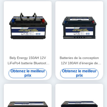
Bely Energy 150AH 12V
Batteries de la conception
LiFePo4 batterie Bluetooth
12V 180AH d'énergie de
et auto-chauffage Pour
Bely les plus défuntes pour
Obtenez le meilleur
Obtenez le meilleur
Yachit médical
Bluetooth pour la station de
prix
prix
base de stockage de
l'énergie d'UPS rv