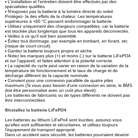
▪ L'installation et l'entretien doivent être effectués par des
spécialistes qualifiés.
▪ N'exposez pas la batterie à la lumière directe du soleil.
Protégez- la des effets de la chaleur. Les températures
supérieures à +60 °C peuvent endommager la batterie.
▪ Utilisez uniquement des chargeurs compatibles, car la batterie
est stockée plus longtemps que tous les appareils déconnectés.
▪ Veillez à ce qu'il soit bien assemblé.
▪ Évitez tout dommage, par exemple en tombant, en forant, etc.
(risque de court-circuit).
▪ Gardez la batterie toujours propre et sèche.
▪ Notez les marques plus (+) et moins (-) sur la batterie LiFePO4
et sur l'appareil, et faites attention à la polarité correcte.
▪ La capacité du cycle peut varier en raison de la variation de la
température de fonctionnement et le taux de charge et de
décharge diffèrent de la capacité nominale.
▪ Convient pour une connexion parallèle de quatre piles
maximum (Si vous avez besoin d'une connexion en série, le BMS
doit être personnalisé avec un coût plus élevé).
Les batteries de fabricants ou de types différents ne doivent pas
être interconnectées.
8Installez la batterie LiFePO4
Les batteries au lithium LiFePo4 sont lourdes, assurez-vous
qu'elles sont suffisantes et sécuritaires, et utilisez toujours
l'équipement de transport approprié.
Dans un accident sans sécurité, les batteries pourraient devenir