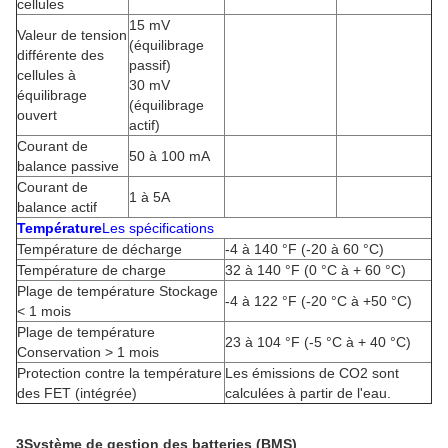
cellules
15 mV
Valeur de tension
(équilibrage
différente des
passif)
cellules à
30 mV
équilibrage
(équilibrage
ouvert
actif)
Courant de
50 à 100 mA
balance passive
Courant de
1 à 5A
balance actif
Température
Les spécifications
Température de décharge
-4 à 140 °F (-20 à 60 °C)
Température de charge
32 à 140 °F (0 °C à + 60 °C)
Plage de température Stockage
-4 à 122 °F (-20 °C à +50 °C)
< 1 mois
Plage de température
23 à 104 °F (-5 °C à + 40 °C)
Conservation > 1 mois
Protection contre la température
Les émissions de CO2 sont
des FET (intégrée)
calculées à partir de l'eau.
3Système de gestion des batteries (BMS)