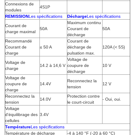
Connexions de
4S1P
modules
REMISSION
Les spécifications
Décharge
Les spécifications
Maximum continu
Courant de
50A
Courant de
50A
charge maximal
décharge
Recommandé
Courant de
Courant de
≤ 50 A
décharge de
120A (< 5S)
charge
pulsation max.
Voltage de
Voltage de
14.2 à 14,6 V
coupure de
10 V
charge
décharge
Voltage de
Reconnectez la
coupure de
14.4V
12 V
tension
charge
Reconnectez la
Protection contre
14.0V
- Oui, oui.
tension
le court-circuit
Voltage
d'équilibrage des
3.4V
cellules
Température
Les spécifications
Température de décharge
-4 à 140 °F (-20 à 60 °C)