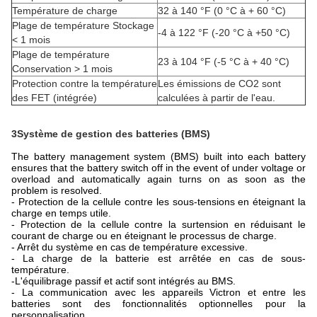
Température de charge
32 à 140 °F (0 °C à + 60 °C)
Plage de température Stockage
-4 à 122 °F (-20 °C à +50 °C)
< 1 mois
Plage de température
23 à 104 °F (-5 °C à + 40 °C)
Conservation > 1 mois
Protection contre la température
Les émissions de CO2 sont
des FET (intégrée)
calculées à partir de l'eau.
3Système de gestion des batteries (BMS)
The battery management system (BMS) built into each battery
ensures that the battery switch off in the event of under voltage or
overload and automatically again turns on as soon as the
problem is resolved.
- Protection de la cellule contre les sous-tensions en éteignant la
charge en temps utile.
- Protection de la cellule contre la surtension en réduisant le
courant de charge ou en éteignant le processus de charge.
- Arrêt du système en cas de température excessive.
- La charge de la batterie est arrêtée en cas de sous-
température.
-
L'équilibrage passif et actif sont intégrés au BMS.
- La communication avec les appareils Victron et entre les
batteries sont des fonctionnalités optionnelles pour la
personnalisation.