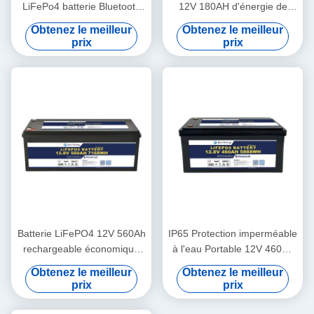
LiFePo4 batterie Bluetooth
12V 180AH d'énergie de
et auto-chauffage Pour
Bely les plus défuntes pour
Obtenez le meilleur
Obtenez le meilleur
Yachit médical
Bluetooth pour la station de
prix
prix
base de stockage de
l'énergie d'UPS rv
Batterie LiFePO4 12V 560Ah
IP65 Protection imperméable
rechargeable économique
à l'eau Portable 12V 460Ah
5000 cycles
LiFePo4 batterie longue
Obtenez le meilleur
Obtenez le meilleur
durée de vie pour camping-
prix
prix
car