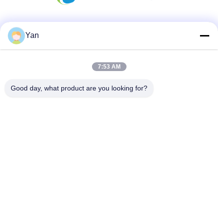
Les réseaux sociaux
Yan
7:53 AM
Contactez rapidement
Good day, what product are you looking for?
Téléphone :
86-20-82038494
Email
sales@szbely.com
Adresse :
4/F, bâtiment n° 1, parc industriel HuaWei KeGu, ville de
Dalingshan, Dongguan, Guangdong, Chine. C.P. : 523000
Politique en matière de protection de la vie privée
|
Plan du site