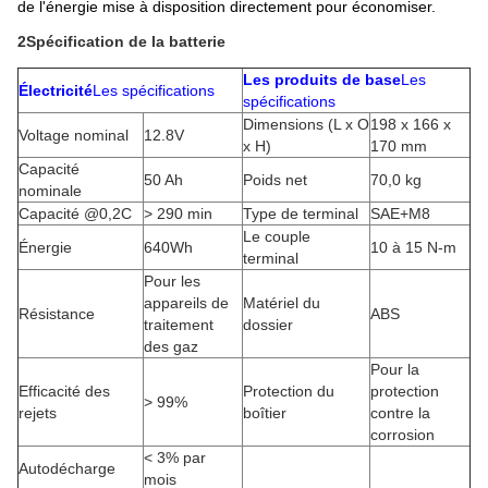
de l'énergie mise à disposition directement pour économiser.
2Spécification de la batterie
Les produits de base
Les
Électricité
Les spécifications
spécifications
Dimensions (L x O
198 x 166 x
Voltage nominal
12.8V
x H)
170 mm
Capacité
50 Ah
Poids net
70,0 kg
nominale
Capacité @0,2C
> 290 min
Type de terminal
SAE+M8
Le couple
Énergie
640Wh
10 à 15 N-m
terminal
Pour les
appareils de
Matériel du
Résistance
ABS
traitement
dossier
des gaz
Pour la
Efficacité des
Protection du
protection
> 99%
rejets
boîtier
contre la
corrosion
< 3% par
Autodécharge
mois