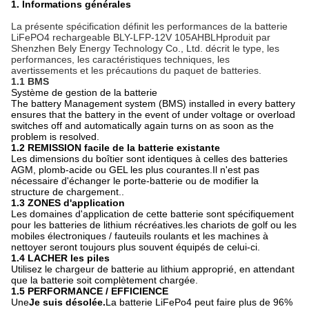
1. Informations générales
La présente spécification définit les performances de la batterie
LiFePO4 rechargeable BLY-LFP-12V 105AH
BLH
produit par
Shenzhen Bely Energy Technology Co., Ltd. décrit le type, les
performances, les caractéristiques techniques, les
avertissements et les précautions du paquet de batteries.
1.1 BMS
Système de gestion de la batterie
The battery Management system (BMS) installed in every battery
ensures that the battery in the event of under voltage or overload
switches off and automatically again turns on as soon as the
problem is resolved.
1.2 REMISSION facile de la batterie existante
Les dimensions du boîtier sont identiques à celles des batteries
AGM, plomb-acide ou GEL les plus courantes.Il n'est pas
nécessaire d'échanger le porte-batterie ou de modifier la
structure de chargement..
1.3 ZONES d'application
Les domaines d'application de cette batterie sont spécifiquement
pour les batteries de lithium récréatives.les chariots de golf ou les
mobiles électroniques / fauteuils roulants et les machines à
nettoyer seront toujours plus souvent équipés de celui-ci.
1.4 LACHER les piles
Utilisez le chargeur de batterie au lithium approprié, en attendant
que la batterie soit complètement chargée.
1.5 PERFORMANCE / EFFICIENCE
Une
Je suis désolée.
La batterie LiFePo4 peut faire plus de 96%