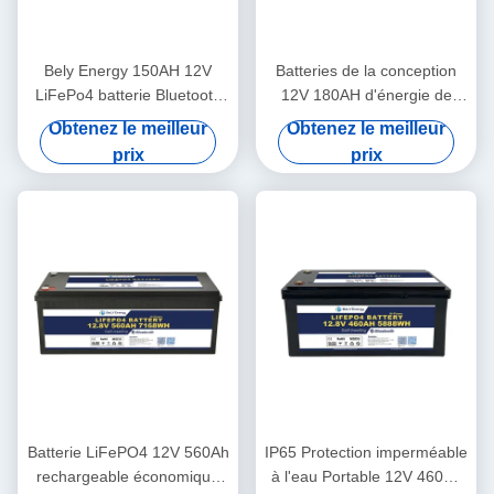
Bely Energy 150AH 12V
Batteries de la conception
LiFePo4 batterie Bluetooth
12V 180AH d'énergie de
et auto-chauffage Pour
Bely les plus défuntes pour
Obtenez le meilleur
Obtenez le meilleur
Yachit médical
Bluetooth pour la station de
prix
prix
base de stockage de
l'énergie d'UPS rv
Batterie LiFePO4 12V 560Ah
IP65 Protection imperméable
rechargeable économique
à l'eau Portable 12V 460Ah