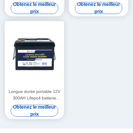
5000 cycles
LiFePo4 batterie longue
Obtenez le meilleur
Obtenez le meilleur
durée de vie pour camping-
prix
prix
car
Longue durée portable 12V
300AH Lifepo4 batterie
nouvelle catégorie A cellules
Obtenez le meilleur
longue durée de vie
prix