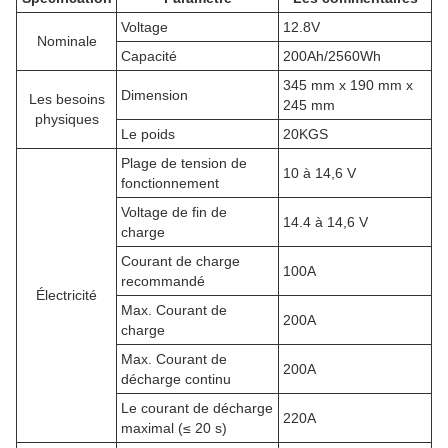
Voltage
12.8V
Nominale
Capacité
200Ah/2560Wh
345 mm x 190 mm x
Dimension
Les besoins
245 mm
physiques
Le poids
20KGS
Plage de tension de
10 à 14,6 V
fonctionnement
Voltage de fin de
14.4 à 14,6 V
charge
Courant de charge
100A
recommandé
Électricité
Max. Courant de
200A
charge
Max. Courant de
200A
décharge continu
Le courant de décharge
220A
maximal (≤ 20 s)