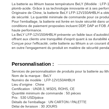
La batterie au lithium basse température BeLY (Modèle : LFP-
plomb-acide. Grâce à sa technologie innovante et à ses performa
Originaire de Chine, la batterie BeLY LFP-12V150AHBLH a obte
de sécurité. La quantité minimale de commande pour ce produit
Pour l'emballage, la batterie est livrée en toute sécurité dan
conditions de paiement proposées incluent DDP, DAP et FOB. Ave
haute performance.
La BeLY LFP-12V150AHBLH présente un faible taux d'autodécharg
offrant aux clients une tranquillité d'esprit quant à sa durabilité 
Conçue pour l'efficacité, cette batterie au lithium a un cour
en outre l'engagement du produit en matière de sécurité pendan
Personnalisation :
Services de personnalisation de produits pour la batterie au li
Nom de la marque : BeLY
Numéro de modèle : LFP-12V150AHBLH
Lieu d'origine : Chine
Certification : UN38.3, MSDS, ROHS, CE
Quantité minimum de commande : 50 pièces
Prix : 530 USD/pièce
Détails de l'emballage : UN CARTON / PALETTE
Délai de livraison : 30 JOURS