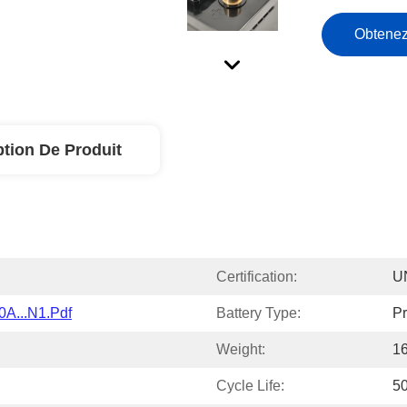
Obtenez
ption De Produit
Certification:
U
0A...N1.pdf
Battery Type:
Pr
Weight:
1
Cycle Life:
5