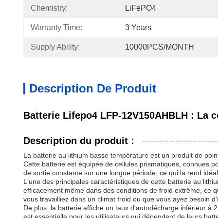
Chemistry:
LiFePO4
Warranty Time:
3 Years
Supply Ability:
10000PCS/MONTH
Description De Produit
Batterie Lifepo4 LFP-12V150AHBLH : La co
Description du produit :
La batterie au lithium basse température est un produit de po
Cette batterie est équipée de cellules prismatiques, connues pou
de sortie constante sur une longue période, ce qui la rend idé
L'une des principales caractéristiques de cette batterie au lit
efficacement même dans des conditions de froid extrême, ce qui 
vous travailliez dans un climat froid ou que vous ayez besoin d
De plus, la batterie affiche un taux d'autodécharge inférieur à 
est essentielle pour les utilisateurs qui dépendent de leurs bat