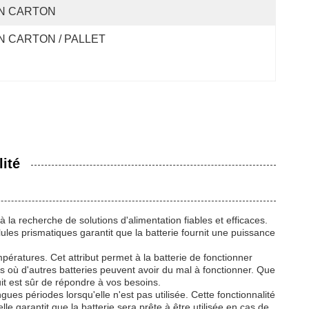
N CARTON
N CARTON / PALLET
ité
 recherche de solutions d'alimentation fiables et efficaces.
lules prismatiques garantit que la batterie fournit une puissance
pératures. Cet attribut permet à la batterie de fonctionner
es où d'autres batteries peuvent avoir du mal à fonctionner. Que
uit est sûr de répondre à vos besoins.
ues périodes lorsqu'elle n'est pas utilisée. Cette fonctionnalité
le garantit que la batterie sera prête à être utilisée en cas de