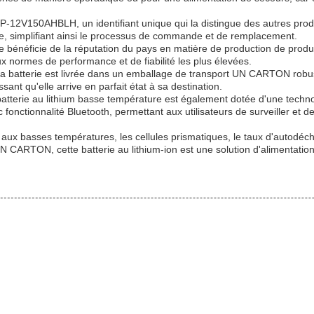
P-12V150AHBLH, un identifiant unique qui la distingue des autres pro
terie, simplifiant ainsi le processus de commande et de remplacement.
 bénéficie de la réputation du pays en matière de production de produit
ux normes de performance et de fiabilité les plus élevées.
 la batterie est livrée dans un emballage de transport UN CARTON robu
ant qu'elle arrive en parfait état à sa destination.
atterie au lithium basse température est également dotée d'une technol
c fonctionnalité Bluetooth, permettant aux utilisateurs de surveiller et d
 aux basses températures, les cellules prismatiques, le taux d'autodé
N CARTON, cette batterie au lithium-ion est une solution d'alimentat