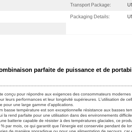
Transport Package:
U
Packaging Details:
U
mbinaison parfaite de puissance et de portabil
inte conçu pour répondre aux exigences des consommateurs modernes à la
r leurs performances et leur longévité supérieures. L'utilisation de cel
ale pour une large gamme d'applications.
hium basse température est son exceptionnelle résistance aux basses tem
la rend parfaite pour une utilisation dans des environnements difficil
'une batterie capable de résister à des températures glaciales, ce prod
2 % par mois, ce qui garantit que l'énergie est conservée pendant de long
teries de manière sporadique ou pour une alimentation de secours, car el