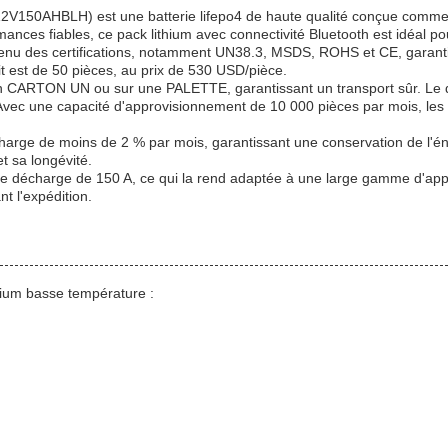
12V150AHBLH) est une batterie lifepo4 de haute qualité conçue comme
nces fiables, ce pack lithium avec connectivité Bluetooth est idéal pou
nu des certifications, notamment UN38.3, MSDS, ROHS et CE, garantiss
 est de 50 pièces, au prix de 530 USD/pièce.
s un CARTON UN ou sur une PALETTE, garantissant un transport sûr. Le d
c une capacité d'approvisionnement de 10 000 pièces par mois, les cli
e de moins de 2 % par mois, garantissant une conservation de l'énerg
et sa longévité.
ant de décharge de 150 A, ce qui la rend adaptée à une large gamme d'
t l'expédition.
thium basse température :