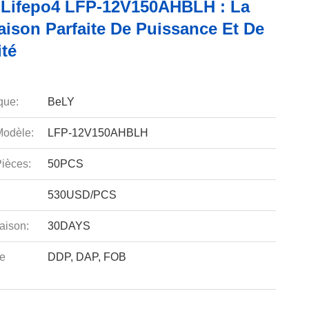
e Lifepo4 LFP-12V150AHBLH : La
ison Parfaite De Puissance Et De
ité
que:
BeLY
odèle:
LFP-12V150AHBLH
ièces:
50PCS
530USD/PCS
aison:
30DAYS
e
DDP, DAP, FOB