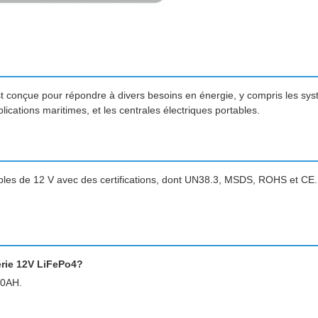
onçue pour répondre à divers besoins en énergie, y compris les syst
plications maritimes, et les centrales électriques portables.
bles de 12 V avec des certifications, dont UN38.3, MSDS, ROHS et CE
erie 12V LiFePo4?
00AH.