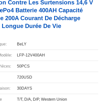
ion Contre Les Surtensions 14,6 V
FePo4 Batterie 400AH Capacité
e 200A Courant De Décharge
 Longue Durée De Vie
que:
BeLY
odèle:
LFP-12V400AH
ièces:
50PCS
720USD
aison:
30DAYS
e
T/T, D/A, D/P, Western Union