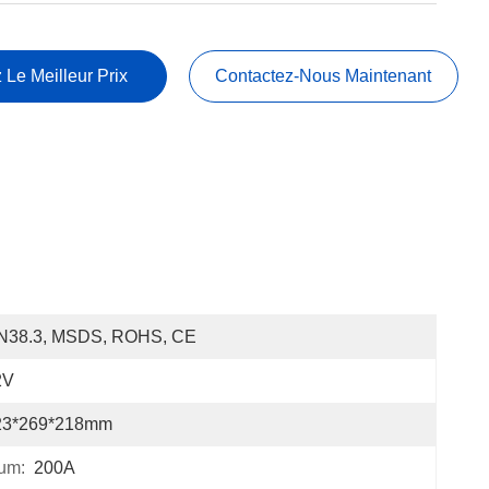
 Le Meilleur Prix
Contactez-Nous Maintenant
N38.3, MSDS, ROHS, CE
2V
23*269*218mm
um:
200A