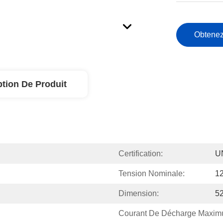
Obtenez
ption De Produit
Certification:
U
Tension Nominale:
1
Dimension:
5
Courant De Décharge Maxim