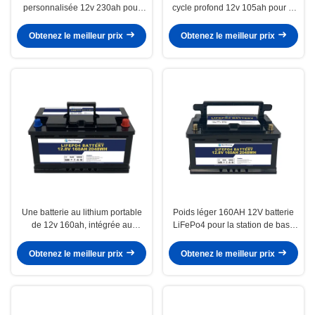
personnalisée 12v 230ah pour
cycle profond 12v 105ah pour le
chariots de golf
système solaire de stockage
d'énergie
Obtenez le meilleur prix
Obtenez le meilleur prix
Une batterie au lithium portable
Poids léger 160AH 12V batterie
de 12v 160ah, intégrée au
LiFePo4 pour la station de base
système de protection BMS pour
de stockage d'énergie
Yachit.
Obtenez le meilleur prix
Obtenez le meilleur prix