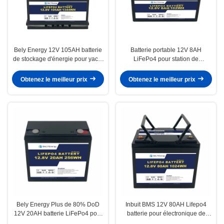
Bely Energy 12V 105AH batterie
Batterie portable 12V 8AH
de stockage d'énergie pour yacht
LiFePo4 pour station de
100% DOD utilisation solaire
communication de véhicules de
tourisme
Obtenez le meilleur prix
Obtenez le meilleur prix
Bely Energy Plus de 80% DoD
Inbuit BMS 12V 80AH Lifepo4
12V 20AH batterie LiFePo4 pour
batterie pour électronique de
le stockage d'énergie / chariots
consommation médicale Système