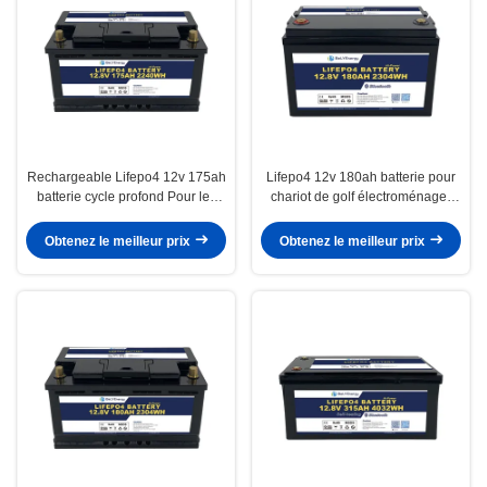
Rechargeable Lifepo4 12v 175ah
Lifepo4 12v 180ah batterie pour
batterie cycle profond Pour les
chariot de golf électroménager
chariots de golf refuge scooter
électrique
bateau
Obtenez le meilleur prix
Obtenez le meilleur prix