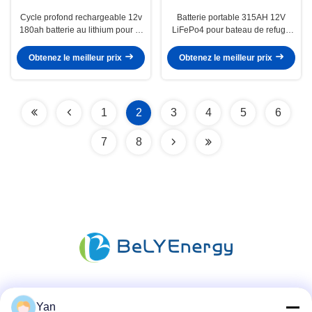
Cycle profond rechargeable 12v
Batterie portable 315AH 12V
180ah batterie au lithium pour le
LiFePo4 pour bateau de refuge
stockage d'énergie scooter de la
médical RV
station de base
Obtenez le meilleur prix
Obtenez le meilleur prix
1
2
3
4
5
6
7
8
Les réseaux sociaux
Yan