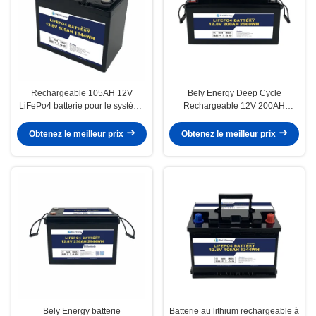
Rechargeable 105AH 12V
Bely Energy Deep Cycle
LiFePo4 batterie pour le système
Rechargeable 12V 200AH
d'énergie solaire
Batterie au lithium pour appareils
électroménagers
Obtenez le meilleur prix
Obtenez le meilleur prix
Bely Energy batterie
Batterie au lithium rechargeable à