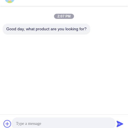
2:07 PM
Contactez rapidement
Good day, what product are you looking for?
Téléphone :
86-20-82038494
Email
sales@szbely.com
Adresse :
4/F, bâtiment n° 1, parc industriel HuaWei KeGu, ville de
Dalingshan, Dongguan, Guangdong, Chine. C.P. : 523000
Politique en matière de protection de la vie privée
|
Plan du site
Bonne qualité de la Chine batterie de 12V LiFePO4 Fournisseur.
© de Copyright 2021-2026 Shenzhen Bely Energy Technology
Co., Ltd. . Tous droits réservés.