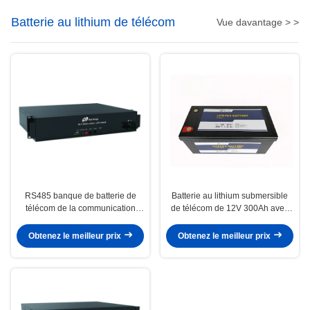
Batterie au lithium de télécom
Vue davantage > >
RS485 banque de batterie de
Batterie au lithium submersible
télécom de la communication
de télécom de 12V 300Ah avec
LiFePO4 48V 20Ah avec des
Bluetooth
indicateurs de LED
Obtenez le meilleur prix
Obtenez le meilleur prix