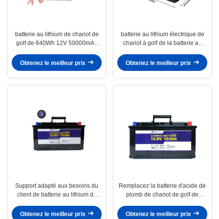
batterie au lithium de chariot de
batterie au lithium électrique de
golf de 640Wh 12V 50000mAh
chariot à golf de la batterie au
pour le boguet de golf
lithium de chariot de golf de 12V
200Ah LED
Obtenez le meilleur prix
Obtenez le meilleur prix
Support adapté aux besoins du
Remplacez la batterie d'acide de
client de batterie au lithium de
plomb de chariot de golf de
chariot de golf de 12V 150Ah
lithium de 120ah 12V par BMS
pour l'électronique domestique
Obtenez le meilleur prix
Obtenez le meilleur prix