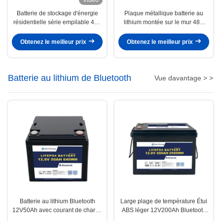
Batterie de stockage d'énergie
Plaque métallique batterie au
résidentielle série empilable 48V
lithium montée sur le mur 48V
200Ah
200Ah pour le stockage d'énergie
à domicile
Obtenez le meilleur prix
Obtenez le meilleur prix
Batterie au lithium de Bluetooth
Vue davantage > >
Batterie au lithium Bluetooth
Large plage de température Étui
12V50Ah avec courant de charge
ABS léger 12V200Ah Bluetooth
continu de 50A
Batterie au lithium