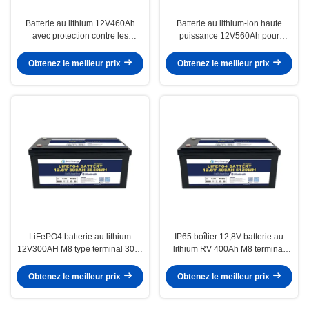
Batterie au lithium 12V460Ah
Batterie au lithium-ion haute
avec protection contre les
puissance 12V560Ah pour
surtensions et les sous-tensions
voiture
Obtenez le meilleur prix
Obtenez le meilleur prix
LiFePO4 batterie au lithium
IP65 boîtier 12,8V batterie au
12V300AH M8 type terminal 30kg
lithium RV 400Ah M8 terminal
14,6V protection contre la
faible auto-décharge 3% par mois
surtension
Obtenez le meilleur prix
Obtenez le meilleur prix