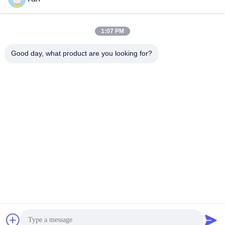
1:07 PM
Contactez rapidement
Good day, what product are you looking for?
Téléphone :
86-20-82038494
Email
sales@szbely.com
Adresse :
4/F, bâtiment n° 1, parc industriel HuaWei KeGu, ville de
Dalingshan, Dongguan, Guangdong, Chine. C.P. : 523000
Politique en matière de protection de la vie privée
|
Plan du site
Bonne qualité de la Chine batterie de 12V LiFePO4 Fournisseur.
© de Copyright 2021-2026 Shenzhen Bely Energy Technology
Co., Ltd. . Tous droits réservés.