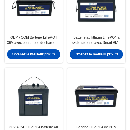
OEM / ODM Batterie LiFePO4
Batterie au lithium LiFePO4 à
36V avec courant de décharge de
cycle profond avec Smart BMS
100A pour les applications
pour l'énergie renouvelable
maritimes à haute puissance
marine et navale 36V 50AH
Obtenez le meilleur prix
Obtenez le meilleur prix
36V 40AH LiFePO4 batterie au
Batterie LiFePO4 de 36 V