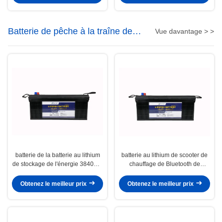
Batterie de pêche à la traîne de
Vue davantage > >
moteur de lithium
batterie de la batterie au lithium
batterie au lithium de scooter de
de stockage de l'énergie 3840Wh
chauffage de Bluetooth de
12V 300ah Lifepo4
batterie au lithium de stockage de
l'énergie de 12V 200Ah
Obtenez le meilleur prix
Obtenez le meilleur prix