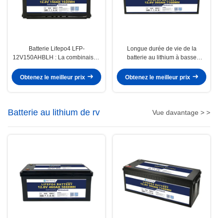
Batterie Lifepo4 LFP-
Longue durée de vie de la
12V150AHBLH : La combinaison
batterie au lithium à basse
parfaite de puissance et de
température LFP-12V560AHBLH
portabilité
en courant de décharge de 100A
Obtenez le meilleur prix
Obtenez le meilleur prix
avec 5000 cycles
Batterie au lithium de rv
Vue davantage > >