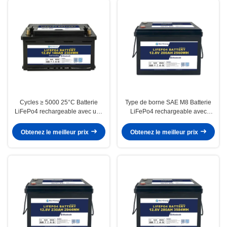
Cycles ≥ 5000 25°C Batterie
Type de borne SAE M8 Batterie
LiFePo4 rechargeable avec une
LiFePo4 rechargeable avec
énergie Wh 2304 et un courant
protection contre le court-circuit et
de charge continu maximum A
faible auto-décharge
Obtenez le meilleur prix
Obtenez le meilleur prix
200