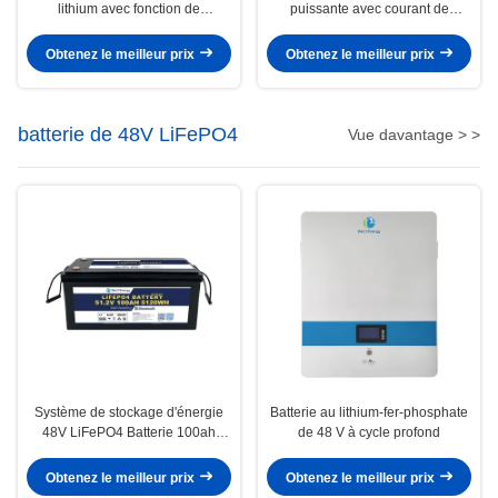
lithium avec fonction de
puissante avec courant de
communication incluse pour les
décharge de 100 A pour les
chariots de golf
applications marines à haute
Obtenez le meilleur prix
Obtenez le meilleur prix
puissance
batterie de 48V LiFePO4
Vue davantage > >
Système de stockage d'énergie
Batterie au lithium-fer-phosphate
48V LiFePO4 Batterie 100ah
de 48 V à cycle profond
Avec courant de décharge
maximal 100A Et Bluetooth en
Obtenez le meilleur prix
Obtenez le meilleur prix
option