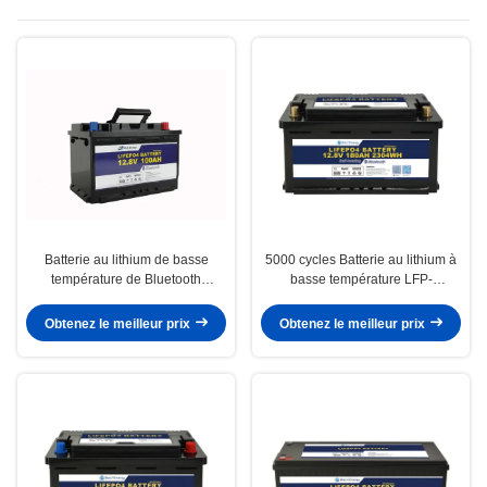
température
Batterie au lithium de basse
5000 cycles Batterie au lithium à
température de Bluetooth
basse température LFP-
d'éléments de chauffe 12V
12V180AHBLH LiFePO4 pour
100AH rechargeable
une alimentation à longue durée
Obtenez le meilleur prix
Obtenez le meilleur prix
de vie