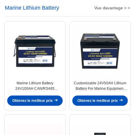
Marine Lithium Battery
Vue davantage > >
Marine Lithium Battery
Customizable 24V50AH Lithium
24V100AH CAN/RS485
Battery For Marine Equipment
Communication For Marine
50A Discharge Current And 12KG
Applications And Vessels
Weight
Obtenez le meilleur prix
Obtenez le meilleur prix