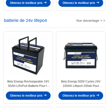
CAN RS485
Obtenez le meilleur prix
Obtenez le meilleur prix
batterie de 24v lifepo4
Vue davantage > >
Bely Energy Rechargeable 24V
Bely Energy 5000 Cycles 24V
50AH LiFePo4 Batterie Pour la
100AH Lifepo4 200ah Pour
batterie solaire RV médical
l'électronique grand public Yacht
EV
Obtenez le meilleur prix
Obtenez le meilleur prix