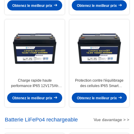
Obtenez le meilleur prix
Obtenez le meilleur prix
Charge rapide haute
Protection contre l'équilibrage
performance IP65 12V175Ah
des cellules IP65 Smart
Piles au lithium-ion
12V160Ah LiFePO4 Bluetooth
Batterie au lithium
Obtenez le meilleur prix
Obtenez le meilleur prix
Batterie LiFePo4 rechargeable
Vue davantage > >