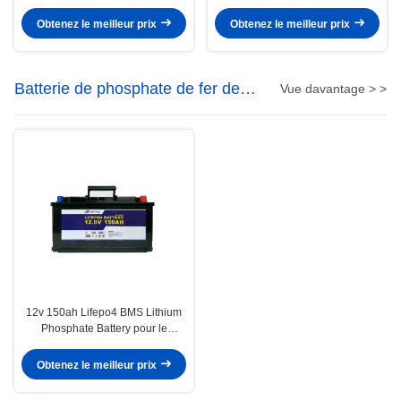
12V 50Ah pour le véhicule
profond léger de la batterie au
électrique
lithium 12V
Obtenez le meilleur prix
Obtenez le meilleur prix
Batterie de phosphate de fer de
Vue davantage > >
lithium
12v 150ah Lifepo4 BMS Lithium
Phosphate Battery pour le
système d'Electric Power
Obtenez le meilleur prix