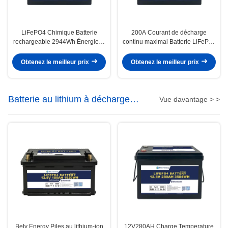
LiFePO4 Chimique Batterie
200A Courant de décharge
rechargeable 2944Wh Énergie et
continu maximal Batterie LiFePo4
grande capacité avec une auto-
rechargeable pour une
décharge de < 3% par mois
température de décharge de -20
Obtenez le meilleur prix
Obtenez le meilleur prix
à 60 °C
Batterie au lithium à décharge
Vue davantage > >
profonde
Bely Energy Piles au lithium-ion
12V280AH Charge Temperature