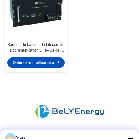
Banque de batterie de télécom de
la communication LiFePO4 de la
BOÎTE RS485 48V 100Ah avec
l'affichage à cristaux liquides
Obtenez le meilleur prix
Les réseaux sociaux
Yan