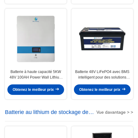
Batterie à haute capacité 5KW
Batterie 48V LiFePO4 avec BMS
48V 100AH Power Wall Lithium
intelligent pour des solutions
Iron Phosphate avec capacité
respectueuses de
nominale Bluetooth en option
l'environnement
Obtenez le meilleur prix
Obtenez le meilleur prix
100Ah
Batterie au lithium de stockage de
Vue davantage > >
l'énergie