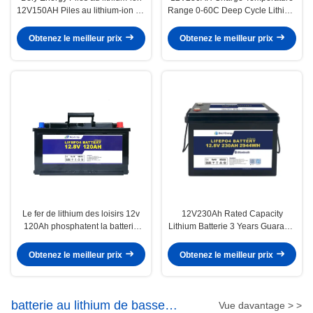
12V150AH Piles au lithium-ion de
Range 0-60C Deep Cycle Lithium
secours pour véhicules tout-
Battery With And 100A
terrain
Recommend Charge Current
Obtenez le meilleur prix
Obtenez le meilleur prix
Le fer de lithium des loisirs 12v
12V230Ah Rated Capacity
120Ah phosphatent la batterie
Lithium Batterie 3 Years Guaranty
profonde de cycle
Product Guaranteed For RV
Camper
Obtenez le meilleur prix
Obtenez le meilleur prix
batterie au lithium de basse
Vue davantage > >