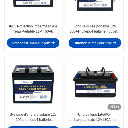
IP65 Protection imperméable à
Longue durée portable 12V
l'eau Portable 12V 460Ah
300AH Lifepo4 batterie nouvelle
LiFePo4 batterie longue durée de
catégorie A cellules longue durée
vie pour camping-car
de vie
Obtenez le meilleur prix
Obtenez le meilleur prix
Vidéo
Système d'énergie solaire 12v
Une batterie LiFePO4
105ah Lifepo4 batterie
rechargeable de 12V180Ah pour
personnalisée avec interface
camping-car