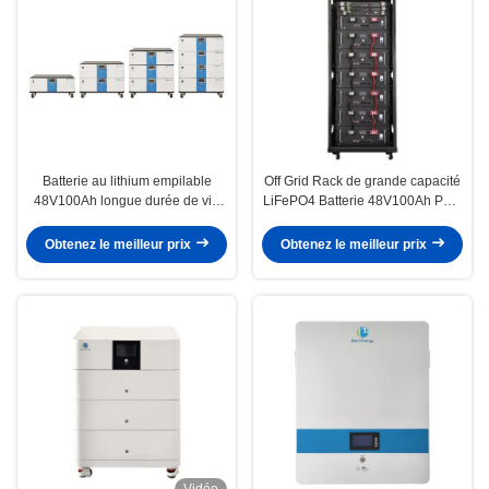
Batterie au lithium empilable
Off Grid Rack de grande capacité
48V100Ah longue durée de vie
LiFePO4 Batterie 48V100Ah Pour
pour le système de stockage
le système de stockage d'énergie
d'énergie à domicile
Obtenez le meilleur prix
Obtenez le meilleur prix
Vidéo